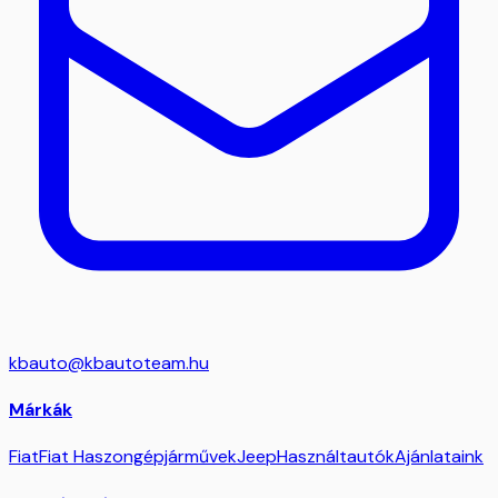
kbauto@kbautoteam.hu
Márkák
Fiat
Fiat Haszongépjárművek
Jeep
Használtautók
Ajánlataink