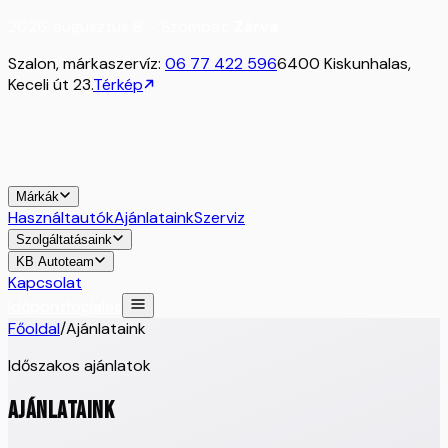
2026. augusztus 8. - Szombat:
Zárva
Szalon, márkaszervíz:
06 77 422 596
6400 Kiskunhalas,
Keceli út 23.
Térkép
Márkák
Használtautók
Ajánlataink
Szerviz
Szolgáltatásaink
KB Autoteam
Kapcsolat
Időpontfoglalás
Főoldal
/
Ajánlataink
Időszakos ajánlatok
AJÁNLATAINK