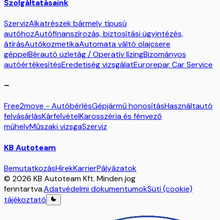
Szolgáltatásaink
Szerviz
Alkatrészek bármely típusú
autóhoz
Autófinanszírozás, biztosítási ügyintézés,
átírás
Autókozmetika
Automata váltó olajcsere
géppel
Bérautó üzletág / Operatív lízing
Bizományos
autóértékesítés
Eredetiség vizsgálat
Eurorepar Car Service
–
Free2move - Autóbérlés
Gépjármű honosítás
Használtautó
felvásárlás
Kárfelvétel
Karosszéria és fényező
műhely
Műszaki vizsga
Szerviz
KB Autoteam
Bemutatkozás
Hírek
Karrier
Pályázatok
© 2026 KB Autoteam Kft. Minden jog
fenntartva.
Adatvédelmi dokumentumok
Süti (cookie)
tájékoztató