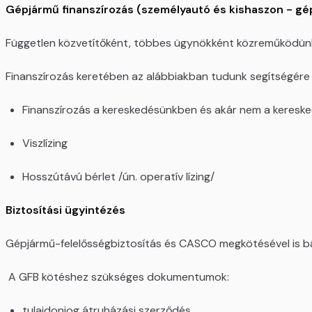
Gépjármű finanszírozás (személyautó és kishaszon - gép
Független közvetítőként, többes ügynökként közreműködünk a
Finanszírozás keretében az alábbiakban tudunk segítségére l
Finanszírozás a kereskedésünkben és akár nem a keresk
Viszlízing
Hosszútávú bérlet /ún. operatív lízing/
Biztosítási ügyintézés
Gépjármű-felelősségbiztosítás és CASCO megkötésével is bá
A GFB kötéshez szükséges dokumentumok:
tulajdonjog átruházási szerződés