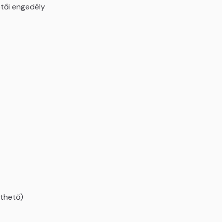
etői engedély
lthető)