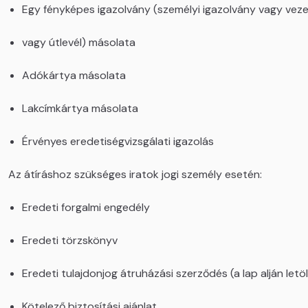
Egy fényképes igazolvány (személyi igazolvány vagy vez
vagy útlevél) másolata
Adókártya másolata
Lakcímkártya másolata
Érvényes eredetiségvizsgálati igazolás
Az átíráshoz szükséges iratok jogi személy esetén:
Eredeti forgalmi engedély
Eredeti törzskönyv
Eredeti tulajdonjog átruházási szerződés (a lap alján letö
Kötelező biztosítási ajánlat