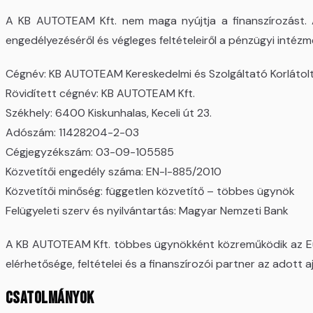
A KB AUTOTEAM Kft. nem maga nyújtja a finanszírozást. A 
engedélyezéséről és végleges feltételeiről a pénzügyi intézmé
Cégnév: KB AUTOTEAM Kereskedelmi és Szolgáltató Korlátolt
Rövidített cégnév: KB AUTOTEAM Kft.
Székhely: 6400 Kiskunhalas, Keceli út 23.
Adószám: 11428204-2-03
Cégjegyzékszám: 03-09-105585
Közvetítői engedély száma: EN-I-885/2010
Közvetítői minőség: független közvetítő – többes ügynök
Felügyeleti szerv és nyilvántartás: Magyar Nemzeti Bank
A KB AUTOTEAM Kft. többes ügynökként közreműködik az Euro
elérhetősége, feltételei és a finanszírozói partner az adott
CSATOLMÁNYOK