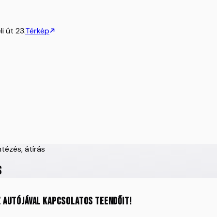
i út 23.
Térkép
ntézés, átírás
s
z autójával kapcsolatos teendőit!