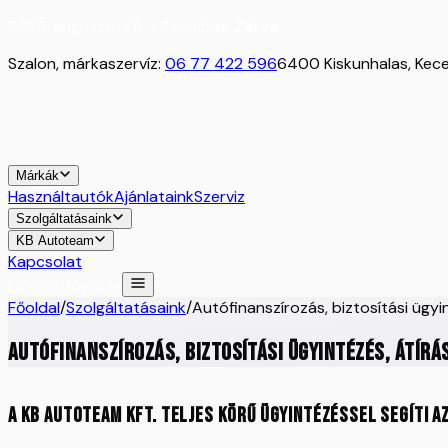
2026. augusztus 8. - Szombat:
Zárva
Szalon, márkaszervíz:
06 77 422 596
6400 Kiskunhalas, Kecel
Márkák
Használtautók
Ajánlataink
Szerviz
Szolgáltatásaink
KB Autoteam
Kapcsolat
Időpontfoglalás
Főoldal
/
Szolgáltatásaink
/
Autófinanszírozás, biztosítási ügyi
Autófinanszírozás, biztosítási ügyintézés, átírá
A KB Autoteam Kft. teljes körű ügyintézéssel segíti a