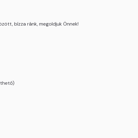
özött, bízza ránk, megoldjuk Önnek!
lthető)