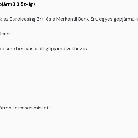
jármű 3,5t-ig)
z Euroleasing Zrt. és a Merkantil Bank Zrt. egyes gépjármű-
enni:
edésünkben vásárolt gépjárművekhez is
tran keressen minket!