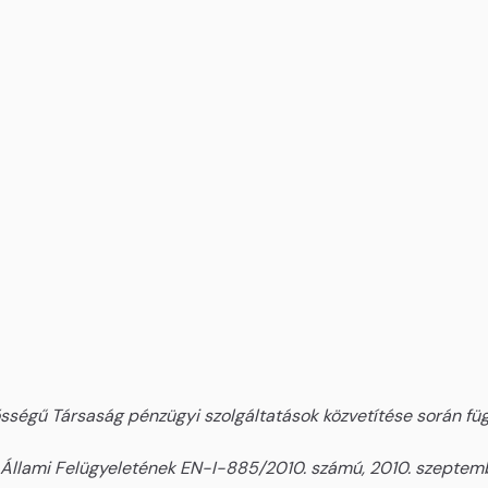
ségű Társaság pénzügyi szolgáltatások közvetítése során függ
 Állami Felügyeletének EN-I-885/2010. számú, 2010. szeptemb