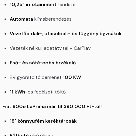
10,25” infotainment
rendszer
Automata
klímaberendezés
Vezetőoldali-, utasoldali- és függönylégzsákok
Vezeték nélküli adatátvitel – CarPlay
Eső- és sötétedés érzékelő
EV gyorstöltő bemenet
100 KW
11 kWh
-os fedélzeti töltő
Fiat 600e LaPrima már 14 390 000 Ft-tól!
18" könnyűfém keréktárcsák
Fűthető
első ülések