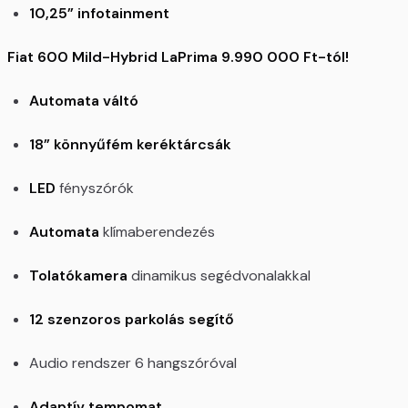
10,25” infotainment
Fiat 600 Mild-Hybrid LaPrima 9.990 000 Ft-tól!
Automata váltó
18” könnyűfém keréktárcsák
LED
fényszórók
Automata
klímaberendezés
Tolatókamera
dinamikus segédvonalakkal
12 szenzoros parkolás segítő
Audio rendszer 6 hangszóróval
Adaptív tempomat