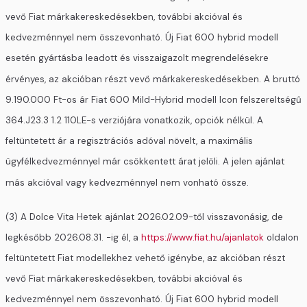
vevő Fiat márkakereskedésekben, további akcióval és
kedvezménnyel nem összevonható. Új Fiat 600 hybrid modell
esetén gyártásba leadott és visszaigazolt megrendelésekre
érvényes, az akcióban részt vevő márkakereskedésekben. A bruttó
9.190.000 Ft-os ár Fiat 600 Mild-Hybrid modell Icon felszereltségű
364.J23.3 1.2 110LE-s verziójára vonatkozik, opciók nélkül. A
feltüntetett ár a regisztrációs adóval növelt, a maximális
ügyfélkedvezménnyel már csökkentett árat jelöli. A jelen ajánlat
más akcióval vagy kedvezménnyel nem vonható össze.
(3) A Dolce Vita Hetek ajánlat 2026.02.09-től visszavonásig, de
legkésőbb 2026.08.31. -ig él, a
https://www.fiat.hu/ajanlatok
oldalon
feltüntetett Fiat modellekhez vehető igénybe, az akcióban részt
vevő Fiat márkakereskedésekben, további akcióval és
kedvezménnyel nem összevonható. Új Fiat 600 hybrid modell