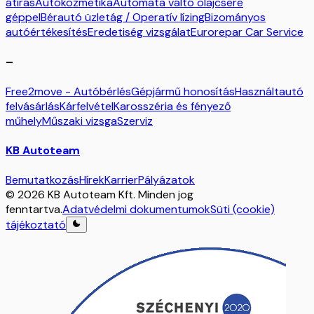
átírás
Autókozmetika
Automata váltó olajcsere
géppel
Bérautó üzletág / Operatív lízing
Bizományos
autóértékesítés
Eredetiség vizsgálat
Eurorepar Car Service
–
Free2move - Autóbérlés
Gépjármű honosítás
Használtautó
felvásárlás
Kárfelvétel
Karosszéria és fényező
műhely
Műszaki vizsga
Szerviz
KB Autoteam
Bemutatkozás
Hírek
Karrier
Pályázatok
© 2026 KB Autoteam Kft. Minden jog
fenntartva.
Adatvédelmi dokumentumok
Süti (cookie)
tájékoztató