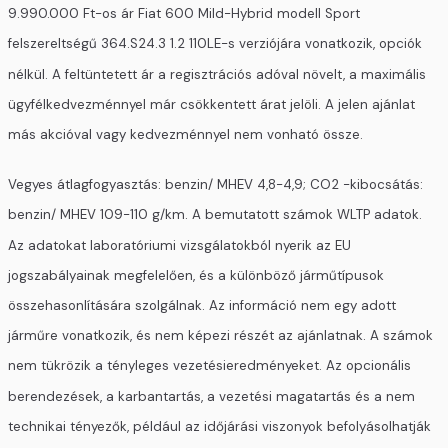
9.990.000 Ft-os ár Fiat 600 Mild-Hybrid modell Sport
felszereltségű 364.S24.3 1.2 110LE-s verziójára vonatkozik, opciók
nélkül. A feltüntetett ár a regisztrációs adóval növelt, a maximális
ügyfélkedvezménnyel már csökkentett árat jelöli. A jelen ajánlat
más akcióval vagy kedvezménnyel nem vonható össze.
Vegyes átlagfogyasztás: benzin/ MHEV 4,8-4,9; CO2 -kibocsátás:
benzin/ MHEV 109-110 g/km. A bemutatott számok WLTP adatok.
Az adatokat laboratóriumi vizsgálatokból nyerik az EU
jogszabályainak megfelelően, és a különböző járműtípusok
összehasonlítására szolgálnak. Az információ nem egy adott
járműre vonatkozik, és nem képezi részét az ajánlatnak. A számok
nem tükrözik a tényleges vezetésieredményeket. Az opcionális
berendezések, a karbantartás, a vezetési magatartás és a nem
technikai tényezők, például az időjárási viszonyok befolyásolhatják