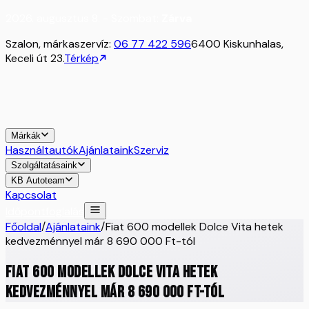
2026. augusztus 8. - Szombat:
Zárva
Szalon, márkaszervíz:
06 77 422 596
6400 Kiskunhalas,
Keceli út 23.
Térkép
Márkák
Használtautók
Ajánlataink
Szerviz
Szolgáltatásaink
KB Autoteam
Kapcsolat
Időpontfoglalás
Főoldal
/
Ajánlataink
/
Fiat 600 modellek Dolce Vita hetek
kedvezménnyel már 8 690 000 Ft-tól
Fiat 600 modellek Dolce Vita hetek
kedvezménnyel már 8 690 000 Ft-tól