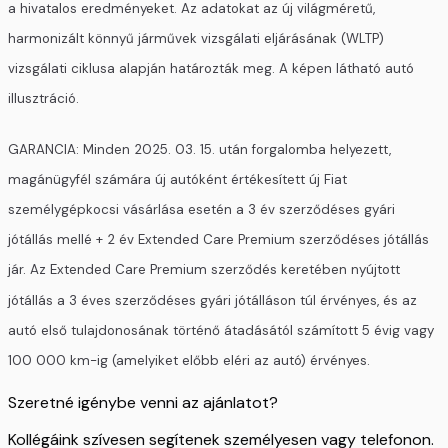
a hivatalos eredményeket. Az adatokat az új világméretű,
harmonizált könnyű járművek vizsgálati eljárásának (WLTP)
vizsgálati ciklusa alapján határozták meg. A képen látható autó
illusztráció.
GARANCIA: Minden 2025. 03. 15. után forgalomba helyezett,
magánügyfél számára új autóként értékesített új Fiat
személygépkocsi vásárlása esetén a 3 év szerződéses gyári
jótállás mellé + 2 év Extended Care Premium szerződéses jótállás
jár. Az Extended Care Premium szerződés keretében nyújtott
jótállás a 3 éves szerződéses gyári jótálláson túl érvényes, és az
autó első tulajdonosának történő átadásától számított 5 évig vagy
100 000 km-ig (amelyiket előbb eléri az autó) érvényes.
Szeretné igénybe venni az ajánlatot?
Kollégáink szívesen segítenek személyesen vagy telefonon.