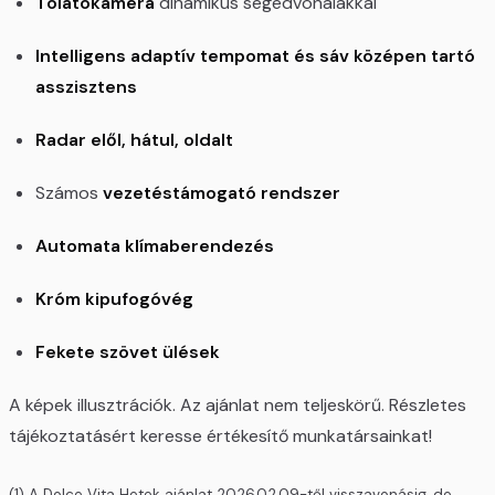
Tolatókamera
dinamikus segédvonalakkal
Intelligens adaptív tempomat és sáv középen tartó
asszisztens
Radar elől, hátul, oldalt
Számos
vezetéstámogató rendszer
Automata klímaberendezés
Króm kipufogóvég
Fekete szövet ülések
A képek illusztrációk. Az ajánlat nem teljeskörű. Részletes
tájékoztatásért keresse értékesítő munkatársainkat!
(1) A Dolce Vita Hetek ajánlat 2026.02.09-től visszavonásig, de