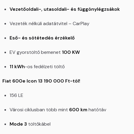
Vezetőoldali-, utasoldali- és függönylégzsákok
Vezeték nélküli adatátvitel – CarPlay
Eső- és sötétedés érzékelő
EV gyorstöltő bemenet
100 KW
11 kWh
-os fedélzeti töltő
Fiat 600e Icon 13 190 000 Ft-tól!
156 LE
Városi ciklusban több mint
600 km
hatótáv
Mode 3
töltőkábel