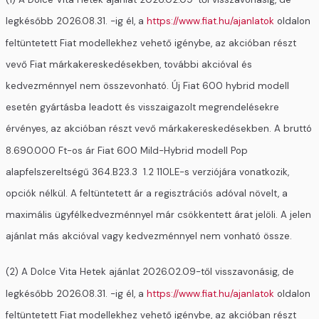
legkésőbb 2026.08.31. -ig él, a
https://www.fiat.hu/ajanlatok
oldalon
feltüntetett Fiat modellekhez vehető igénybe, az akcióban részt
vevő Fiat márkakereskedésekben, további akcióval és
kedvezménnyel nem összevonható. Új Fiat 600 hybrid modell
esetén gyártásba leadott és visszaigazolt megrendelésekre
érvényes, az akcióban részt vevő márkakereskedésekben. A bruttó
8.690.000 Ft-os ár Fiat 600 Mild-Hybrid modell Pop
alapfelszereltségű 364.B23.3 1.2 110LE-s verziójára vonatkozik,
opciók nélkül. A feltüntetett ár a regisztrációs adóval növelt, a
maximális ügyfélkedvezménnyel már csökkentett árat jelöli. A jelen
ajánlat más akcióval vagy kedvezménnyel nem vonható össze.
(2) A Dolce Vita Hetek ajánlat 2026.02.09-től visszavonásig, de
legkésőbb 2026.08.31. -ig él, a
https://www.fiat.hu/ajanlatok
oldalon
feltüntetett Fiat modellekhez vehető igénybe, az akcióban részt