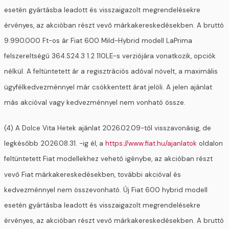
esetén gyártásba leadott és visszaigazolt megrendelésekre
érvényes, az akcióban részt vevő márkakereskedésekben. A bruttó
9.990.000 Ft-os ár Fiat 600 Mild-Hybrid modell LaPrima
felszereltségű 364.S24.3 1.2 110LE-s verziójára vonatkozik, opciók
nélkül. A feltüntetett ár a regisztrációs adóval növelt, a maximális
ügyfélkedvezménnyel már csökkentett árat jelöli. A jelen ajánlat
más akcióval vagy kedvezménnyel nem vonható össze.
(4) A Dolce Vita Hetek ajánlat 2026.02.09-től visszavonásig, de
legkésőbb 2026.08.31. -ig él, a
https://www.fiat.hu/ajanlatok
oldalon
feltüntetett Fiat modellekhez vehető igénybe, az akcióban részt
vevő Fiat márkakereskedésekben, további akcióval és
kedvezménnyel nem összevonható. Új Fiat 600 hybrid modell
esetén gyártásba leadott és visszaigazolt megrendelésekre
érvényes, az akcióban részt vevő márkakereskedésekben. A bruttó