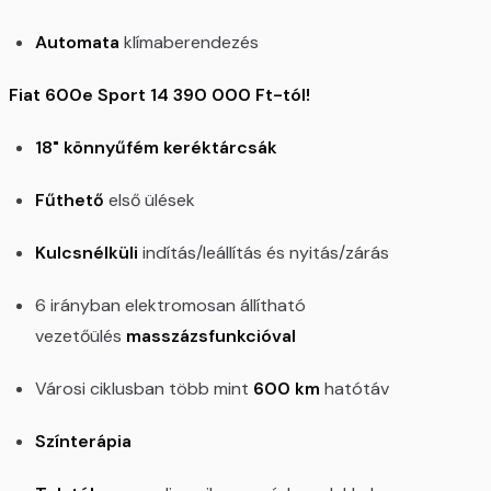
Automata
klímaberendezés
Fiat 600e Sport 14 390 000 Ft-tól!
18" könnyűfém keréktárcsák
Fűthető
első ülések
Kulcsnélküli
indítás/leállítás és nyitás/zárás
6 irányban elektromosan állítható
vezetőülés
masszázsfunkcióval
Városi ciklusban több mint
600 km
hatótáv
Színterápia