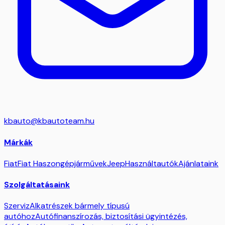
kbauto@kbautoteam.hu
Márkák
Fiat
Fiat Haszongépjárművek
Jeep
Használtautók
Ajánlataink
Szolgáltatásaink
Szerviz
Alkatrészek bármely típusú
autóhoz
Autófinanszírozás, biztosítási ügyintézés,