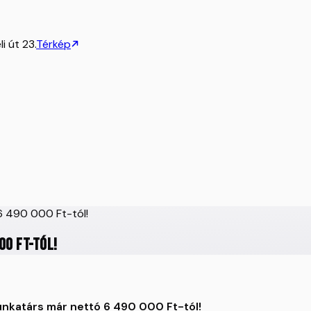
i út 23.
Térkép
r 6 490 000 Ft-tól!
00 Ft-tól!
nkatárs már nettó 6 490 000 Ft-tól!