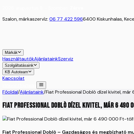
2026. augusztus 8. - Szombat:
Zárva
Szalon, márkaszervíz:
06 77 422 596
6400 Kiskunhalas, Kecel
Márkák
Használtautók
Ajánlataink
Szerviz
Szolgáltatásaink
KB Autoteam
Kapcsolat
Időpontfoglalás
Főoldal
/
Ajánlataink
/
Fiat Professional Doblò dízel kivitel, má
Fiat Professional Doblò dízel kivitel, már 6 490 0
Fiat Professional Doblò – Gazdaságos és megbízható mu