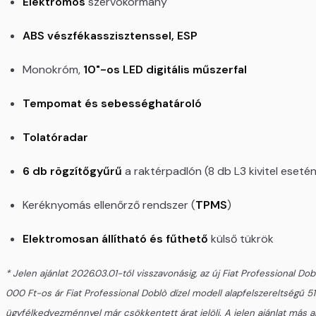
Elektromos
szervokormány
ABS vészfékasszisztenssel, ESP
Monokróm,
10"-os LED digitális műszerfal
Tempomat és sebességhatároló
Tolatóradar
6 db rögzítőgyűrű
a raktérpadlón (8 db L3 kivitel esetén
Keréknyomás ellenőrző rendszer (
TPMS
)
Elektromosan állítható és fűthető
külső tükrök
* Jelen ajánlat 2026.03.01-től visszavonásig, az új Fiat Professional
000 Ft-os ár Fiat Professional Doblò dízel modell alapfelszereltségű 510
ügyfélkedvezménnyel már csökkentett árat jelöli. A jelen ajánlat más 