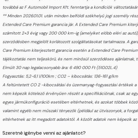
továbbá az F Automobil Import Kft. fenntartja a kondíciók változtatás
** Minden 2026.01.01. után minden belföldi székhelyű jogi személy rész
Extended Care Premium garancia jár. A Extended Care Premium kiterjesz
számított 2+3 évig vagy 200 000 km-ig (amelyiket előbb eléri az autó)
szerződésben megjelölt korlátozott szolgáltatásokat tartalmazza. A ga
Care Premium kiterjesztett garancia esetén a Extended Care Premium ki
tájékoztatás nem teljeskörű, és nem minősül szerződéses ajánlatnak, to
Elmúlt 30 nap legalacsonyabb ára: 6 490 000 Ft (510.02L.4)
Fogyasztás: 5,2-6,1 l/100km ; CO2 – kibocsátás: 136-161 g/km
A feltüntetett CO 2 -kibocsátási és üzemanyag-fogyasztási értékek a 2
nem képezik kötelező érvényűen részét a specifikációnak, csak az e
egyes járműkonfiguráció esetében eltérhetnek, és azokat többek között
valamint egyéb nem műszaki tényezők (például az útviszonyok, a forgalm
eltérhetnek az itt megadott adatoktól. A közölt adatok nem képezik az a
Szeretné igénybe venni az ajánlatot?