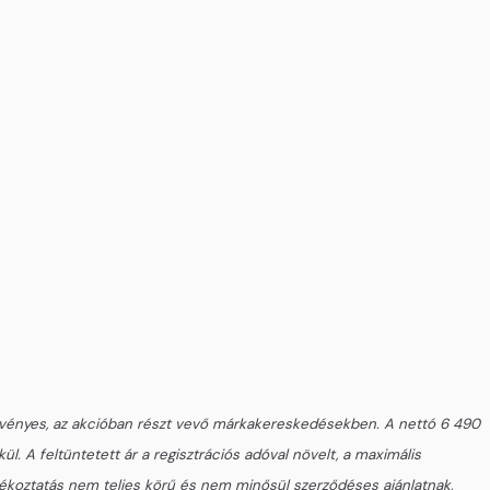
e érvényes, az akcióban részt vevő márkakereskedésekben. A nettó 6 490
ül. A feltüntetett ár a regisztrációs adóval növelt, a maximális
ájékoztatás nem teljes körű és nem minősül szerződéses ajánlatnak,