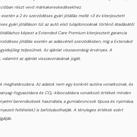
z akcióban részt vevő márkakereskedésekhez.
esetén a 2 év szerződéses gyári jótállás mellé +3 év kiterjesztett
s gyári jótálláson túl, az autó első tulajdonosának történő átadásától
 jótálláshoz képest a Extended Care Premium kiterjesztett garancia
zerződéses jótállás esetén az adásvételi szerződésben, míg a Extended
idejűleg teljesülnek. Az ajánlat visszavonásig érvényes. A
 valamint az ajánlat visszavonásának jogát.
ltek meghatározásra. Az adatok nem egy konkrét autóra vonatkoznak, és
zemanyag-fogyasztásra és CO₂-kibocsátásra vonatkozó értékek minden
 kényelmi berendezések használata, a gumiabroncsok típusa és nyomása,
yezeti feltételek) is befolyásolhatják. A tényleges értékek ezért
gálják.