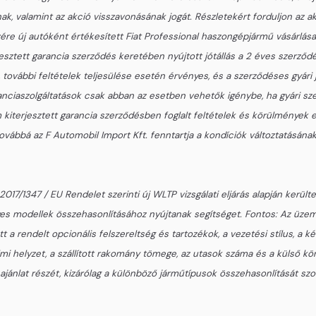
ának, valamint az akció visszavonásának jogát. Részletekért forduljon a
ére új autóként értékesített Fiat Professional haszongépjármű vásárlása 
tett garancia szerződés keretében nyújtott jótállás a 2 éves szerződése
, további feltételek teljesülése esetén érvényes, és a szerződéses gyári
ranciaszolgáltatások csak abban az esetben vehetők igénybe, ha gyári s
terjesztett garancia szerződésben foglalt feltételek és körülmények egy
vábbá az F Automobil Import Kft. fenntartja a kondíciók változtatásának,
017/1347 / EU Rendelet szerinti új WLTP vizsgálati eljárás alapján kerü
gyes modellek összehasonlításához nyújtanak segítséget. Fontos: Az ü
 a rendelt opcionális felszereltség és tartozékok, a vezetési stílus, a
i helyzet, a szállított rakomány tömege, az utasok száma és a külső körn
jánlat részét, kizárólag a különböző járműtípusok összehasonlítását szol