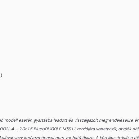
)
 Doblò modell esetén gyártásba leadott és visszaigazolt megrendelésekr
.02L.4 – 2.0t 1.5 BlueHDi 100LE MT6 L1 verziójára vonatkozik, opciók nélk
akcióval vagy kedvezménnyel nem vonható össze. A kép illusztráció, a t