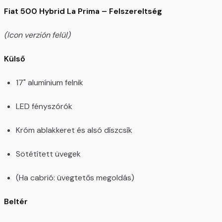
Fiat 500 Hybrid La Prima – Felszereltség
(Icon verzión felül)
Külső
17" alumínium felnik
LED fényszórók
Króm ablakkeret és alsó díszcsík
Sötétített üvegek
(Ha cabrió: üvegtetős megoldás)
Beltér