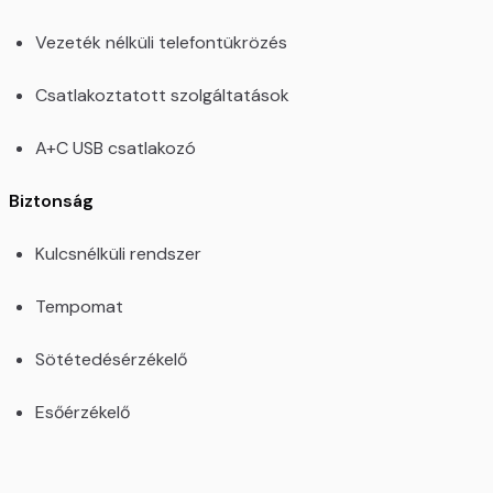
Vezeték nélküli telefontükrözés
Csatlakoztatott szolgáltatások
A+C USB csatlakozó
Biztonság
Kulcsnélküli rendszer
Tempomat
Sötétedésérzékelő
Esőérzékelő