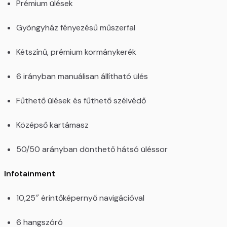
Prémium ülések
Gyöngyház fényezésű műszerfal
Kétszínű, prémium kormánykerék
6 irányban manuálisan állítható ülés
Fűthető ülések és fűthető szélvédő
Középső kartámasz
50/50 arányban dönthető hátsó üléssor
Infotainment
10,25″ érintőképernyő navigációval
6 hangszóró