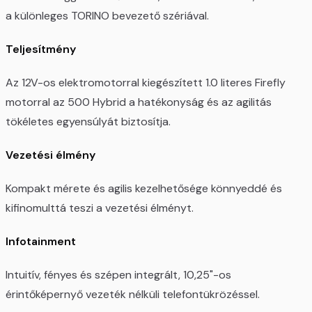
a különleges TORINO bevezető szériával.
Teljesítmény​
Az 12V-os elektromotorral kiegészített 1.0 literes Firefly
motorral az 500 Hybrid a hatékonyság és az agilitás
tökéletes egyensúlyát biztosítja.
Vezetési élmény
Kompakt mérete és agilis kezelhetősége könnyeddé és
kifinomulttá teszi a vezetési élményt.
Infotainment​
Intuitív, fényes és szépen integrált, 10,25"-os
érintőképernyő vezeték nélküli telefontükrözéssel.