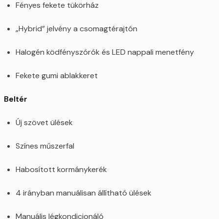
Fényes fekete tükörház
„Hybrid” jelvény a csomagtérajtón
Halogén ködfényszórók és LED nappali menetfény
Fekete gumi ablakkeret
Beltér
Új szövet ülések
Színes műszerfal
Habosított kormánykerék
4 irányban manuálisan állítható ülések
Manuális légkondicionáló