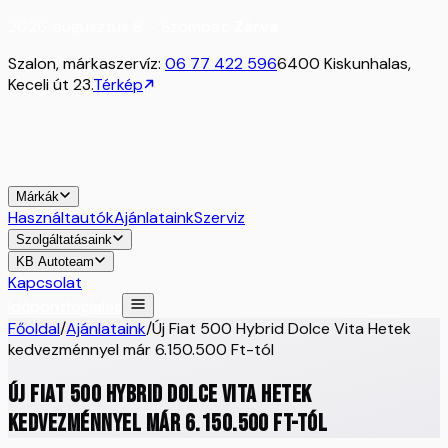
2026. augusztus 8. - Szombat:
Zárva
Szalon, márkaszervíz:
06 77 422 596
6400 Kiskunhalas,
Keceli út 23.
Térkép
Márkák
Használtautók
Ajánlataink
Szerviz
Szolgáltatásaink
KB Autoteam
Kapcsolat
Időpontfoglalás
Főoldal
/
Ajánlataink
/
Új Fiat 500 Hybrid Dolce Vita Hetek
kedvezménnyel már 6.150.500 Ft-tól
Új Fiat 500 Hybrid Dolce Vita Hetek
kedvezménnyel már 6.150.500 Ft-tól