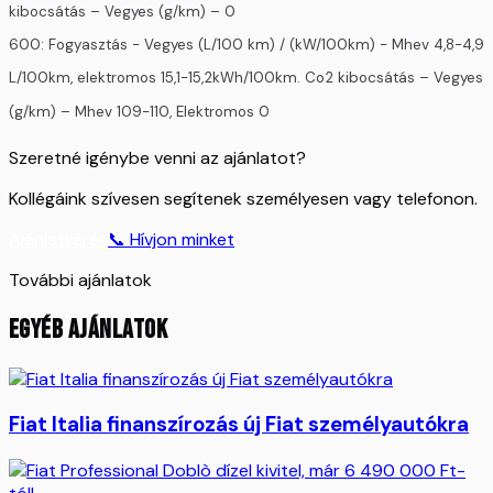
kibocsátás – Vegyes (g/km) – 0
600: Fogyasztás - Vegyes (L/100 km) / (kW/100km) - Mhev 4,8-4,9
L/100km, elektromos 15,1-15,2kWh/100km. Co2 kibocsátás – Vegyes
(g/km) – Mhev 109-110, Elektromos 0
Szeretné igénybe venni az ajánlatot?
Kollégáink szívesen segítenek személyesen vagy telefonon.
Ajánlatkérés
📞 Hívjon minket
További ajánlatok
EGYÉB AJÁNLATOK
Fiat Italia finanszírozás új Fiat személyautókra