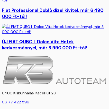
Fiat Professional Doblò dízel kivitel, már 6 490
000 Ft-tól!
ÚJ FIAT QUBO L Dolce Vita Hetek
kedvezménnyel, már 8 990 000 Ft-tól!
6400 Kiskunhalas, Keceli út 23.
06 77 422 596