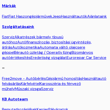
Márkák
Fiat
Fiat Haszongépjárművek
Jeep
Használtautók
Ajánlataink
Szolgáltatásaink
Szerviz
Alkatrészek bármely típusú
autóhoz
Autófinanszírozás, biztosítási ügyintézés,
átírás
Autókozmetika
Automata váltó olajcsere
géppel
Bérautó üzletág / Operatív lízing
Bizományos
autóértékesítés
Eredetiség vizsgálat
Eurorepar Car Service
–
Free2move - Autóbérlés
Gépjármű honosítás
Használtautó
felvásárlás
Kárfelvétel
Karosszéria és fényező
műhely
Műszaki vizsga
Szerviz
KB Autoteam
Bemutatkozás
Hírek
Karrier
Pályázatok