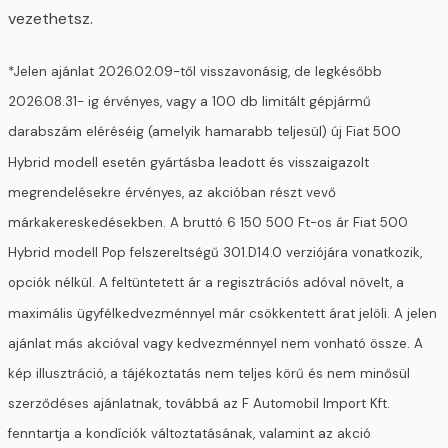
vezethetsz.
*Jelen ajánlat 2026.02.09-től visszavonásig, de legkésőbb
2026.08.31- ig érvényes, vagy a 100 db limitált gépjármű
darabszám eléréséig (amelyik hamarabb teljesül) új Fiat 500
Hybrid modell esetén gyártásba leadott és visszaigazolt
megrendelésekre érvényes, az akcióban részt vevő
márkakereskedésekben. A bruttó 6 150 500 Ft-os ár Fiat 500
Hybrid modell Pop felszereltségű 301.D14.0 verziójára vonatkozik,
opciók nélkül. A feltüntetett ár a regisztrációs adóval növelt, a
maximális ügyfélkedvezménnyel már csökkentett árat jelöli. A jelen
ajánlat más akcióval vagy kedvezménnyel nem vonható össze. A
kép illusztráció, a tájékoztatás nem teljes körű és nem minősül
szerződéses ajánlatnak, továbbá az F Automobil Import Kft.
fenntartja a kondíciók változtatásának, valamint az akció