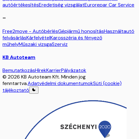
autóértékesítés
Eredetiség vizsgálat
Eurorepar Car Service
–
Free2move - Autóbérlés
Gépjármű honosítás
Használtautó
felvásárlás
Kárfelvétel
Karosszéria és fényező
műhely
Műszaki vizsga
Szerviz
KB Autoteam
Bemutatkozás
Hírek
Karrier
Pályázatok
© 2026 KB Autoteam Kft. Minden jog
fenntartva.
Adatvédelmi dokumentumok
Süti (cookie)
tájékoztató