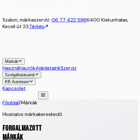
2026. augusztus 8. - Szombat:
Zárva
Szalon, márkaszervíz:
06 77 422 596
6400 Kiskunhalas,
Keceli út 23.
Térkép
Márkák
Használtautók
Ajánlataink
Szerviz
Szolgáltatásaink
KB Autoteam
Kapcsolat
Időpontfoglalás
Főoldal
/
Márkák
Hivatalos márkakereskedő
FORGALMAZOTT
MÁRKÁK