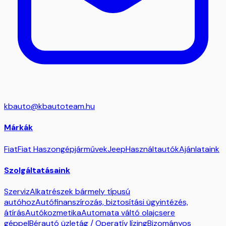
kbauto@kbautoteam.hu
Márkák
Fiat
Fiat Haszongépjárművek
Jeep
Használtautók
Ajánlataink
Szolgáltatásaink
Szerviz
Alkatrészek bármely típusú
autóhoz
Autófinanszírozás, biztosítási ügyintézés,
átírás
Autókozmetika
Automata váltó olajcsere
géppel
Bérautó üzletág / Operatív lízing
Bizományos