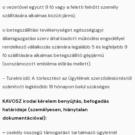
o vezetővel együtt 9 fő vagy a feletti felnőtt személy
szállítására alkalmas közúti jármű;
o betegszállítási tevékenységet egészségügyi
államigazgatási szerv által kiadott működési engedéllyel
rendelkező vállalkozás számára legalább 5 és legfeljebb 9
fő szállítására alkalmas betegszállító gépjármű
(sorszámozott embléma előírás mellett).
- Türelmi idő: A törlesztést az Ügyfélnek szerződéskötéstől
számított legkésőbb 18 hónapon belül szükséges
KAVOSZ irodai kérelem benyújtás, befogadás
határideje (személyesen, hiánytalan
dokumentációval):
-
csekély összegű támogatást tartalmazó ügyletnél