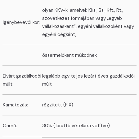
olyan KKV-k, amelyek Kkt., Bt., Kft., Rt.,
szövetkezet formájában vagy „egyéb
Igénybevevői kör:
vállalkozásként”, egyéni vállalkozóként vagy
egyéni cégként,
őstermelőként működnek
Elvárt gazdálkodói
legalább egy teljes lezárt éves gazdálkodói
múlt:
múlt
Kamatozás:
rögzített (FIX)
Önerő:
30% ( bruttó vételárra vetítve)