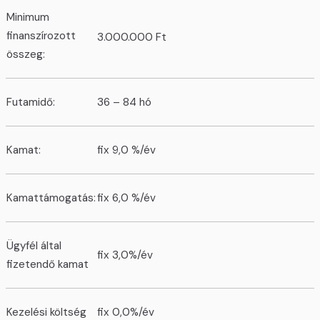
Minimum
finanszírozott
3.000.000 Ft
összeg:
Futamidő:
36 – 84 hó
Kamat:
fix 9,0 %/év
Kamattámogatás:
fix 6,0 %/év
Ügyfél által
fix 3,0%/év
fizetendő kamat
Kezelési költség
fix 0,0%/év