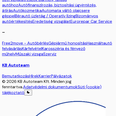
autóhoz
Autófinanszírozás, biztosítási ügyintézés,
átírás
Autókozmetika
Automata váltó olajcsere
géppel
Bérautó üzletág / Operatív lízing
Bizományos
autóértékesítés
Eredetiség vizsgálat
Eurorepar Car Service
–
Free2move - Autóbérlés
Gépjármű honosítás
Használtautó
felvásárlás
Kárfelvétel
Karosszéria és fényező
műhely
Műszaki vizsga
Szerviz
KB Autoteam
Bemutatkozás
Hírek
Karrier
Pályázatok
© 2026 KB Autoteam Kft. Minden jog
fenntartva.
Adatvédelmi dokumentumok
Süti (cookie)
tájékoztató