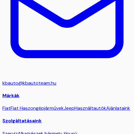
kbauto@kbautoteam.hu
Márkák
Fiat
Fiat Haszongépjárművek
Jeep
Használtautók
Ajánlataink
Szolgáltatásaink
Szerviz
Alkatrészek bármely típusú