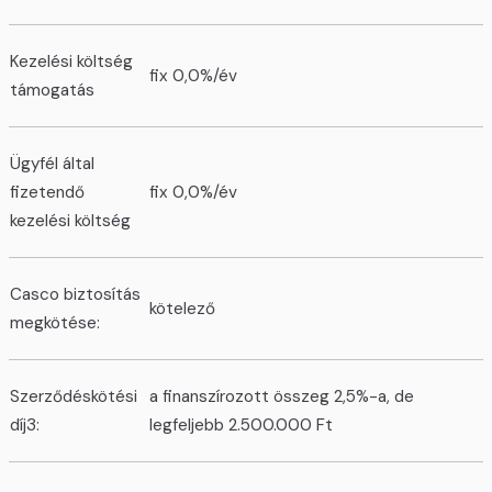
Kezelési költség
fix 0,0%/év
támogatás
Ügyfél által
fizetendő
fix 0,0%/év
kezelési költség
Casco biztosítás
kötelező
megkötése:
Szerződéskötési
a finanszírozott összeg 2,5%-a, de
díj3:
legfeljebb 2.500.000 Ft