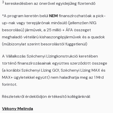
3
kereskedésben az önerővel egyidejűleg fizetendő
*A program keretén belül
NEM
finanszírozhatóak a pick-
up-nak vagy terepjárónak minősülő (jellemzően N1G
besorolású) járművek, a 25 millió + ÁFA összeget
meghaladó vételárú kishaszongépjárművek és a quadok
(műbizonylat szerint besorolástól függetlenül)
A Vállalkozás Széchenyi Lízingkonstrukció keretében
történő finanszírozásainak együttes szerződött összege
(a korábbi Széchenyi Lízing GO!, Széchenyi Lízing MAX és
MAX+ ügyletekkel együtt) nem haladhatja meg az 1 Mrd
forintot.
Részletekről érdeklődjön értékesítő kollégánknál:
Vékony Melinda