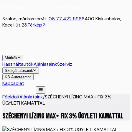
2026. augusztus 8. - Szombat:
Zárva
Szalon, márkaszervíz:
06 77 422 596
6400 Kiskunhalas,
Keceli út 23.
Térkép
Márkák
Használtautók
Ajánlataink
Szerviz
Szolgáltatásaink
KB Autoteam
Kapcsolat
Időpontfoglalás
Főoldal
/
Ajánlataink
/
SZÉCHENYI LÍZING MAX+ FIX 3%
ÜGYLETI KAMATTAL
SZÉCHENYI LÍZING MAX+ FIX 3% ÜGYLETI KAMATTAL