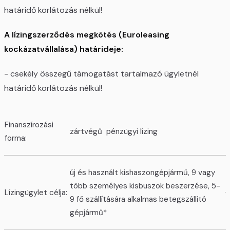
határidő korlátozás nélkül!
A lízingszerződés megkötés (Euroleasing
kockázatvállalása) határideje:
- csekély összegű támogatást tartalmazó ügyletnél
határidő korlátozás nélkül!
Finanszírozási
zártvégű pénzügyi lízing
forma:
új és használt kishaszongépjármű, 9 vagy
több személyes kisbuszok beszerzése, 5-
Lízingügylet célja:
9 fő szállítására alkalmas betegszállító
gépjármű*