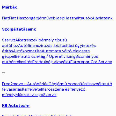
Márkák
Fiat
Fiat Haszongépjárművek
Jeep
Használtautók
Ajánlataink
Szolgáltatásaink
Szerviz
Alkatrészek bármely típusú
autóhoz
Autófinanszírozás, biztosítási ügyintézés,
átírás
Autókozmetika
Automata váltó olajcsere
géppel
Bérautó üzletág / Operatív lízing
Bizományos
autóértékesítés
Eredetiség vizsgálat
Eurorepar Car Service
–
Free2move - Autóbérlés
Gépjármű honosítás
Használtautó
felvásárlás
Kárfelvétel
Karosszéria és fényező
műhely
Műszaki vizsga
Szerviz
KB Autoteam