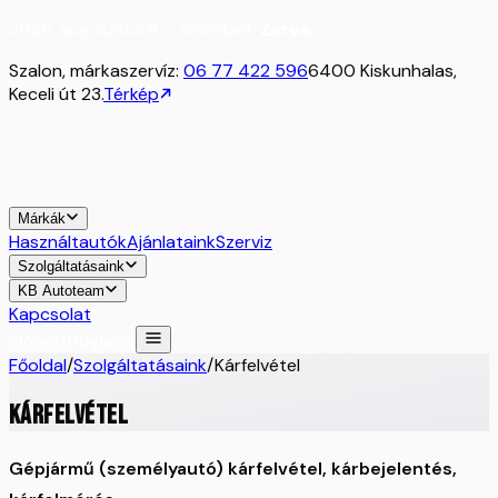
2026. augusztus 8. - Szombat:
Zárva
Szalon, márkaszervíz:
06 77 422 596
6400 Kiskunhalas,
Keceli út 23.
Térkép
Márkák
Használtautók
Ajánlataink
Szerviz
Szolgáltatásaink
KB Autoteam
Kapcsolat
Időpontfoglalás
Főoldal
/
Szolgáltatásaink
/
Kárfelvétel
Kárfelvétel
Gépjármű (személyautó) kárfelvétel, kárbejelentés,