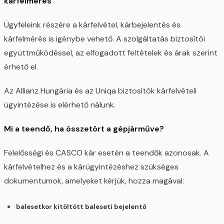
kárfelmérés
Ügyfeleink részére a kárfelvétel, kárbejelentés és
kárfelmérés is igénybe vehető. A szolgáltatás biztosítói
együttműködéssel, az elfogadott feltételek és árak szerint
érhető el.
Az Allianz Hungária és az Uniqa biztosítók kárfelvételi
ügyintézése is elérhető nálunk.
Mi a teendő, ha összetört a gépjárműve?
Felelősségi és CASCO kár esetén a teendők azonosak. A
kárfelvételhez és a kárügyintézéshez szükséges
dokumentumok, amelyeket kérjük, hozza magával:
balesetkor kitöltött baleseti bejelentő