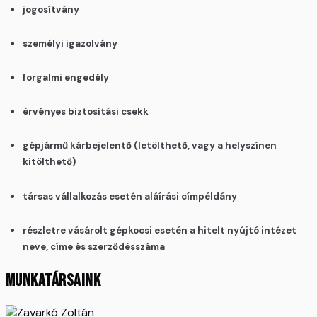
jogosítvány
személyi igazolvány
forgalmi engedély
érvényes biztosítási csekk
gépjármű kárbejelentő (letölthető, vagy a helyszínen
kitölthető)
társas vállalkozás esetén aláírási címpéldány
részletre vásárolt gépkocsi esetén a hitelt nyújtó intézet
neve, címe és szerződésszáma
MUNKATÁRSAINK