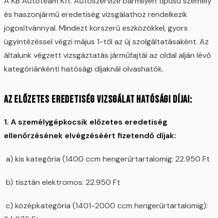
A KB Autoteam Kft. Autószervize bármilyen típusú személy
és haszonjármű eredetiség vizsgálathoz rendelkezik
jogosítvánnyal. Mindezt korszerű eszközökkel, gyors
ügyintézéssel végzi május 1-től az új szolgáltatásaként. Az
általunk végzett vizsgáztatás járműfajtái az oldal alján lévő
kategóriánkénti hatósági díjaknál olvashatók.
Az előzetes eredetiség vizsgálat hatósági díjai:
1. A személygépkocsik előzetes eredetiség
ellenőrzésének elvégzéséért fizetendő díjak:
a) kis kategória (1400 ccm hengerűrtartalomig: 22.950 Ft
b) tisztán elektromos: 22.950 Ft
c) középkategória (1401-2000 ccm hengerűrtartalomig):