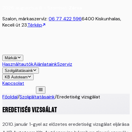
2026. augusztus 8. - Szombat:
Zárva
Szalon, márkaszervíz:
06 77 422 596
6400 Kiskunhalas,
Keceli út 23.
Térkép
Márkák
Használtautók
Ajánlataink
Szerviz
Szolgáltatásaink
KB Autoteam
Kapcsolat
Időpontfoglalás
Főoldal
/
Szolgáltatásaink
/
Eredetiség vizsgálat
Eredetiség vizsgálat
2010. január 1-gyel az előzetes eredetiség vizsgálat eljárása