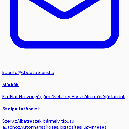
kbauto@kbautoteam.hu
Márkák
Fiat
Fiat Haszongépjárművek
Jeep
Használtautók
Ajánlataink
Szolgáltatásaink
Szerviz
Alkatrészek bármely típusú
autóhoz
Autófinanszírozás, biztosítási ügyintézés,