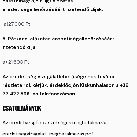
össztömeg: 3,5 t-ig) előzetes
eredetiségellenőrzéséért fizetendő díjak:
a)27.000 Ft
5. Pótkocsi előzetes eredetiségellenőrzéséért
fizetendő díja:
a) 21.600 Ft
Az eredetiség vizsgálatlehetőségeinek további
részleteiről, kérjük, érdeklődjön Kiskunhalason a +36
77 422 596-os telefonszámon!
CSATOLMÁNYOK
Az eredetvizsgához szükséges meghatalmazás
eredetisegvizsgalat_meghatalmazas.pdf