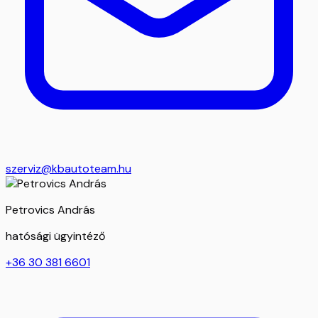
szerviz@kbautoteam.hu
Petrovics András
hatósági ügyintéző
+36 30 381 6601