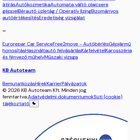
átírás
Autókozmetika
Automata váltó olajcsere
géppel
Bérautó üzletág / Operatív lízing
Bizományos
autóértékesítés
Eredetiség vizsgálat
–
Eurorepar Car Service
Free2move - Autóbérlés
Gépjármű
honosítás
Használtautó felvásárlás
Kárfelvétel
Karosszéria
és fényező műhely
Műszaki vizsga
KB Autoteam
Bemutatkozás
Hírek
Karrier
Pályázatok
© 2026 KB Autoteam Kft. Minden jog
fenntartva.
Adatvédelmi dokumentumok
Süti (cookie)
tájékoztató