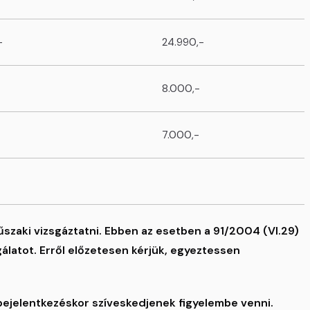
-
24.990,-
8.000,-
7.000,-
szaki vizsgáztatni. Ebben az esetben a 91/2004 (VI.29)
gálatot. Erről előzetesen kérjük, egyeztessen
bejelentkezéskor szíveskedjenek figyelembe venni.