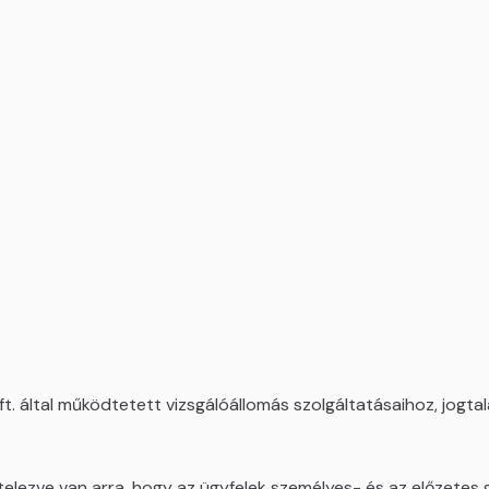
t. által működtetett vizsgálóállomás szolgáltatásaihoz, jogta
telezve van arra, hogy az ügyfelek személyes- és az előzetes