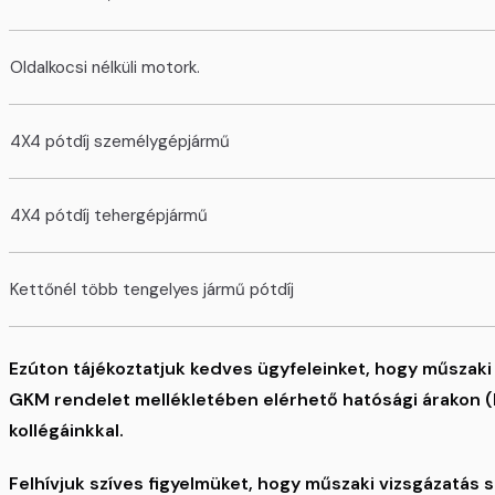
Oldalkocsi nélküli motork.
4X4 pótdíj személygépjármű
4X4 pótdíj tehergépjármű
Kettőnél több tengelyes jármű pótdíj
Ezúton tájékoztatjuk kedves ügyfeleinket, hogy műszaki
GKM rendelet mellékletében elérhető hatósági árakon (lás
kollégáinkkal.
Felhívjuk szíves figyelmüket, hogy műszaki vizsgázatás