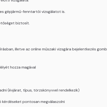
lőtti vizsgálata.
es gépjármű-fenntartói vizsgálatot is.
etőséget biztosít.
rásban, illetve az online műszaki vizsgára bejelentkezés gombr
délyét hozza magával
i (évjárat, típus, törzskönyvvel rendelkezik)
tó kérdéseket pontosan megválaszolni