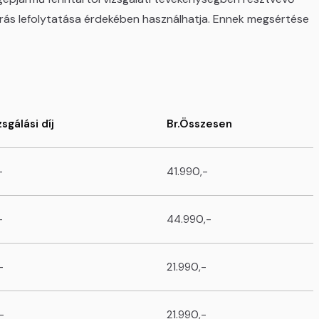
járás lefolytatása érdekében használhatja. Ennek megsértése
zsgálási díj
Br.Összesen
-
41.990,-
-
44.990,-
-
21.990,-
-
21.990,-