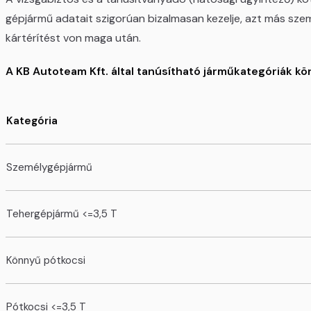
gépjármű adatait szigorúan bizalmasan kezelje, azt más szem
kártérítést von maga után.
A KB Autoteam Kft. által tanúsítható járműkategóriák kö
Kategória
Személygépjármű
Tehergépjármű <=3,5 T
Könnyű pótkocsi
Pótkocsi <=3,5 T