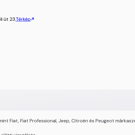
i út 23.
Térkép
nt Fiat, Fiat Professional, Jeep, Citroën és Peugeot márkasze