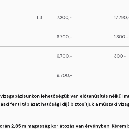
L3
7.200,-
17.790,
6.700,-
1.300.-
6.700,-
300.-
9.700,-
 vizsgabázisunkon lehetőségük van előtanúsítás nélkül mű
d fenti táblázat hatósági díj) biztosítjuk a műszaki vizs
 során 2,85 m magasság korlátozás van érvényben. Kérem 