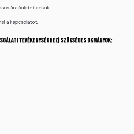
ásos árajánlatot adunk.
nel a kapcsolatot.
izsgálati tevékenységhez) szükséges okmányok: