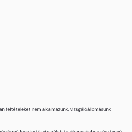
lan feltételeket nem alkalmazunk, vizsgálóállomásunk
 gépjármű fenntartói vizsgálati tevékenységben résztvevő