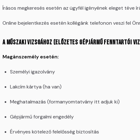
Írásos megkeresés esetén az ügyfél igényének eleget téve ír
Online bejelentkezés esetén kollégánk telefonon veszi fel Ön
A műszaki vizsgához (előzetes gépjármű fenntartói v
Magánszemély esetén:
Személyi igazolvány
Lakcím kártya (ha van)
Meghatalmazás (formanyomtatvány itt adjuk ki)
Gépjármű forgalmi engedély
Érvényes kötelező felelősség biztosítás