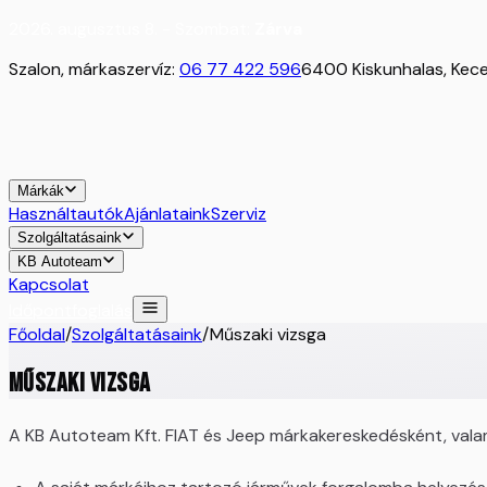
2026. augusztus 8. - Szombat:
Zárva
Szalon, márkaszervíz:
06 77 422 596
6400 Kiskunhalas, Kecel
Márkák
Használtautók
Ajánlataink
Szerviz
Szolgáltatásaink
KB Autoteam
Kapcsolat
Időpontfoglalás
Főoldal
/
Szolgáltatásaink
/
Műszaki vizsga
Műszaki vizsga
A KB Autoteam Kft. FIAT és Jeep márkakereskedésként, valami