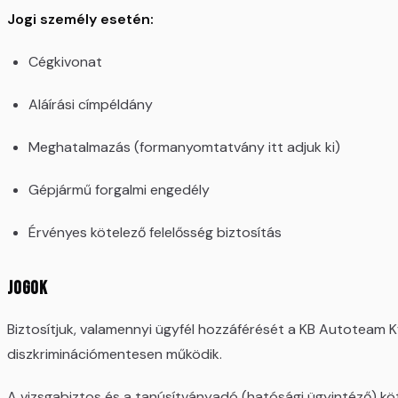
Jogi személy esetén:
Cégkivonat
Aláírási címpéldány
Meghatalmazás (formanyomtatvány itt adjuk ki)
Gépjármű forgalmi engedély
Érvényes kötelező felelősség biztosítás
Jogok
Biztosítjuk, valamennyi ügyfél hozzáférését a KB Autoteam Kf
diszkriminációmentesen működik.
A vizsgabiztos és a tanúsítványadó (hatósági ügyintéző) kö