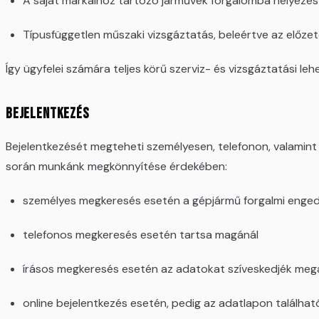
A saját márkáihoz tartozó járművek forgalomba helyezés e
Típusfüggetlen műszaki vizsgáztatás, beleértve az előzet
Így ügyfelei számára teljes körű szerviz- és vizsgáztatási leh
Bejelentkezés
Bejelentkezését megteheti személyesen, telefonon, valamint í
során munkánk megkönnyítése érdekében:
személyes megkeresés esetén a gépjármű forgalmi enge
telefonos megkeresés esetén tartsa magánál
írásos megkeresés esetén az adatokat szíveskedjék megadn
online bejelentkezés esetén, pedig az adatlapon találha