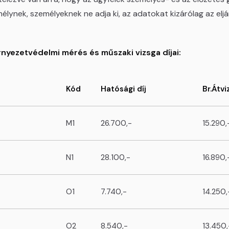
élynek, személyeknek ne adja ki, az adatokat kizárólag az el
rnyezetvédelmi mérés és műszaki vizsga díjai:
Kód
Hatósági díj
Br.Átvi
M1
26.700,-
15.290,
N1
28.100,-
16.890,
O1
7.740,-
14.250,
O2
8.540,-
13.450,