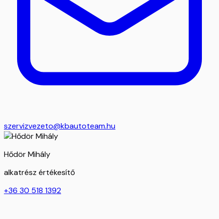
szervizvezeto@kbautoteam.hu
Hődör Mihály
alkatrész értékesítő
+36 30 518 1392