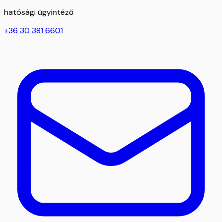
hatósági ügyintéző
+36 30 381 6601