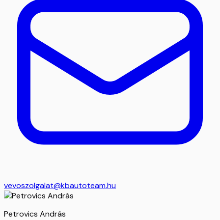
vevoszolgalat@kbautoteam.hu
Petrovics András