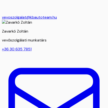
vevoszolgalat@kbautoteam.hu
Zavarkó Zoltán
vevőszolgálati munkatárs
+36 30 635 7851