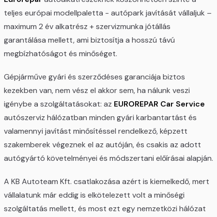
teljes európai modellpaletta - autópark javítását vállaljuk –
maximum 2 év alkatrész + szervizmunka jótállás
garantálása mellett, ami biztosítja a hosszú távú
megbízhatóságot és minőséget.
Gépjárműve gyári és szerződéses garanciája biztos
kezekben van, nem vész el akkor sem, ha nálunk veszi
igénybe a szolgáltatásokat: az
EUROREPAR Car Service
autószerviz hálózatban minden gyári karbantartást és
valamennyi javítást minősítéssel rendelkező, képzett
szakemberek végeznek el az autóján, és csakis az adott
autógyártó követelményei és módszertani előírásai alapján.
A KB Autoteam Kft. csatlakozása azért is kiemelkedő, mert
vállalatunk már eddig is elkötelezett volt a minőségi
szolgáltatás mellett, és most ezt egy nemzetközi hálózat