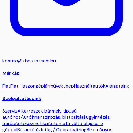
kbauto@kbautoteam.hu
Márkák
Fiat
Fiat Haszongépjárművek
Jeep
Használtautók
Ajánlataink
Szolgáltatásaink
Szerviz
Alkatrészek bármely típusú
autóhoz
Autófinanszírozás, biztosítási ügyintézés,
átírás
Autókozmetika
Automata váltó olajcsere
géppel
Bérautó üzletág / Operatív lízing
Bizományos