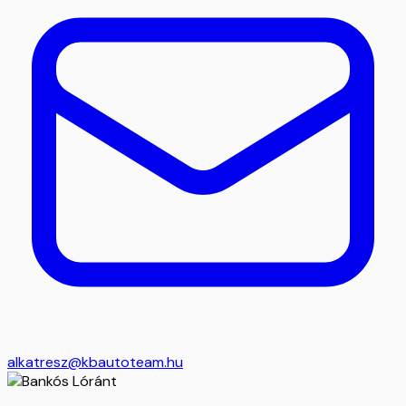
alkatresz@kbautoteam.hu