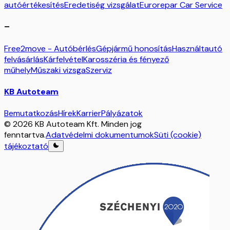
autóértékesítés
Eredetiség vizsgálat
Eurorepar Car Service
–
Free2move - Autóbérlés
Gépjármű honosítás
Használtautó
felvásárlás
Kárfelvétel
Karosszéria és fényező
műhely
Műszaki vizsga
Szerviz
KB Autoteam
Bemutatkozás
Hírek
Karrier
Pályázatok
© 2026 KB Autoteam Kft. Minden jog
fenntartva.
Adatvédelmi dokumentumok
Süti (cookie)
tájékoztató