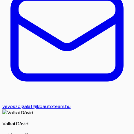
vevoszolgalat@kbautoteam.hu
Valkai Dávid