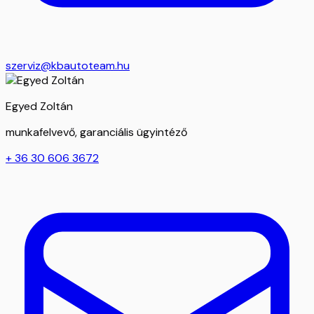
szerviz@kbautoteam.hu
Egyed Zoltán
munkafelvevő, garanciális ügyintéző
+ 36 30 606 3672