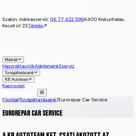
2026. augusztus 8. - Szombat:
Zárva
Szalon, márkaszervíz:
06 77 422 596
6400 Kiskunhalas,
Keceli út 23.
Térkép
Márkák
Használtautók
Ajánlataink
Szerviz
Szolgáltatásaink
KB Autoteam
Kapcsolat
Időpontfoglalás
Főoldal
/
Szolgáltatásaink
/
Eurorepar Car Service
Eurorepar Car Service
A KB Autoteam Kft. csatlakozott az