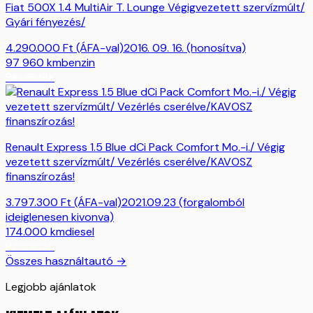
Fiat 500X 1.4 MultiAir T. Lounge Végigvezetett szervízmúlt/
Gyári fényezés/
4.290.000
Ft
(ÁFA-val)
2016. 09. 16. (honosítva)
97 960
km
benzin
Részletek
Renault Express 1.5 Blue dCi Pack Comfort Mo.-i./ Végig
vezetett szervízmúlt/ Vezérlés cserélve/KAVOSZ
finanszírozás!
3.797.300
Ft
(ÁFA-val)
2021.09.23 (forgalomból
ideiglenesen kivonva)
174.000
km
diesel
Részletek
Összes használtautó →
Legjobb ajánlatok