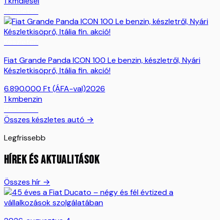
1
km
diesel
Részletek
Készleten
Fiat Grande Panda ICON 100 Le benzin, készletről, Nyári
Készletkisöprő, Itália fin. akció!
6.890.000
Ft
(ÁFA-val)
2026
1
km
benzin
Részletek
Összes készletes autó →
Legfrissebb
HÍREK ÉS AKTUALITÁSOK
Összes hír →