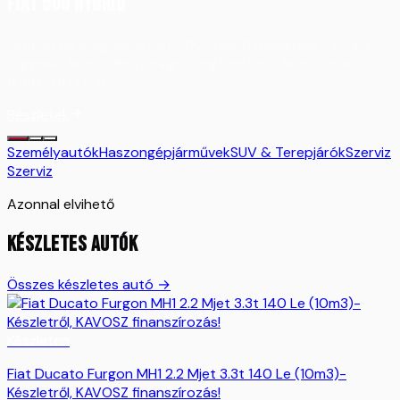
FIAT 500 HYBRID
Fedezd fel a legújabb Fiat 500 Hybrid modelleket. Kiváló
fogyasztás, modern design, megfizethető áron – már
6.150.500 Ft-tól.
Részletek
Személyautók
Haszongépjárművek
SUV & Terepjárók
Szerviz
Szerviz
Azonnal elvihető
KÉSZLETES AUTÓK
Összes készletes autó →
Készleten
Fiat Ducato Furgon MH1 2.2 Mjet 3.3t 140 Le (10m3)-
Készletről, KAVOSZ finanszírozás!