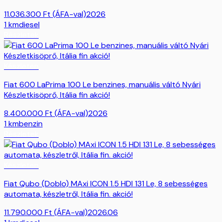
11.036.300
Ft
(ÁFA-val)
2026
1
km
diesel
Részletek
Készleten
Fiat 600 LaPrima 100 Le benzines, manuális váltó Nyári
Készletkisöprő, Itália fin akció!
8.400.000
Ft
(ÁFA-val)
2026
1
km
benzin
Részletek
Készleten
Fiat Qubo (Doblo) MAxi ICON 1.5 HDI 131 Le, 8 sebességes
automata, készletről, Itália fin. akció!
11.790.000
Ft
(ÁFA-val)
2026.06