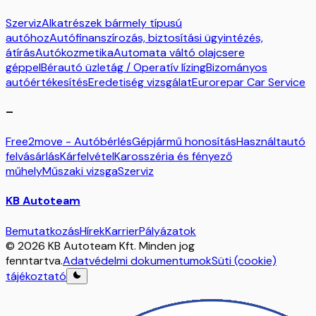
Szerviz
Alkatrészek bármely típusú
autóhoz
Autófinanszírozás, biztosítási ügyintézés,
átírás
Autókozmetika
Automata váltó olajcsere
géppel
Bérautó üzletág / Operatív lízing
Bizományos
autóértékesítés
Eredetiség vizsgálat
Eurorepar Car Service
–
Free2move - Autóbérlés
Gépjármű honosítás
Használtautó
felvásárlás
Kárfelvétel
Karosszéria és fényező
műhely
Műszaki vizsga
Szerviz
KB Autoteam
Bemutatkozás
Hírek
Karrier
Pályázatok
© 2026 KB Autoteam Kft. Minden jog
fenntartva.
Adatvédelmi dokumentumok
Süti (cookie)
tájékoztató