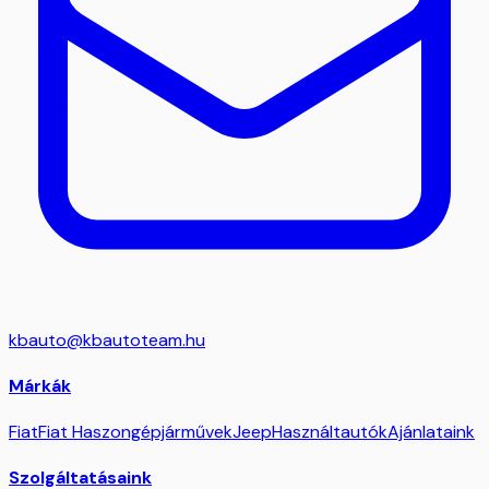
kbauto@kbautoteam.hu
Márkák
Fiat
Fiat Haszongépjárművek
Jeep
Használtautók
Ajánlataink
Szolgáltatásaink