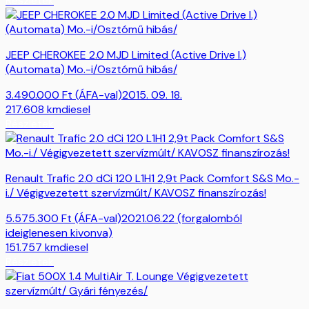
Részletek
JEEP CHEROKEE 2.0 MJD Limited (Active Drive I.)
(Automata) Mo.-i/Osztómű hibás/
3.490.000
Ft
(ÁFA-val)
2015. 09. 18.
217.608
km
diesel
Részletek
Renault Trafic 2.0 dCi 120 L1H1 2,9t Pack Comfort S&S Mo.-
i./ Végigvezetett szervízmúlt/ KAVOSZ finanszírozás!
5.575.300
Ft
(ÁFA-val)
2021.06.22 (forgalomból
ideiglenesen kivonva)
151.757
km
diesel
Részletek