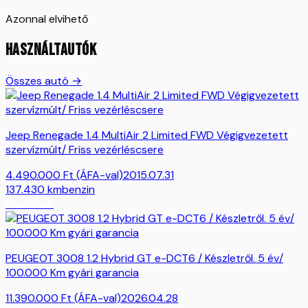
Azonnal elvihető
HASZNÁLTAUTÓK
Összes autó →
Jeep Renegade 1.4 MultiAir 2 Limited FWD Végigvezetett
szervízmúlt/ Friss vezérléscsere
4.490.000
Ft
(ÁFA-val)
2015.07.31
137.430
km
benzin
Részletek
PEUGEOT 3008 1.2 Hybrid GT e-DCT6 / Készletről. 5 év/
100.000 Km gyári garancia
11.390.000
Ft
(ÁFA-val)
2026.04.28