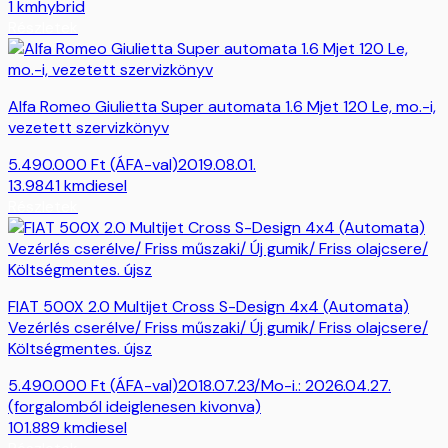
1
km
hybrid
Részletek
Alfa Romeo Giulietta Super automata 1.6 Mjet 120 Le, mo.-i,
vezetett szervizkönyv
5.490.000
Ft
(ÁFA-val)
2019.08.01.
13.9841
km
diesel
Részletek
FIAT 500X 2.0 Multijet Cross S-Design 4x4 (Automata)
Vezérlés cserélve/ Friss műszaki/ Új gumik/ Friss olajcsere/
Költségmentes. újsz
5.490.000
Ft
(ÁFA-val)
2018.07.23/Mo-i.: 2026.04.27.
(forgalomból ideiglenesen kivonva)
101.889
km
diesel