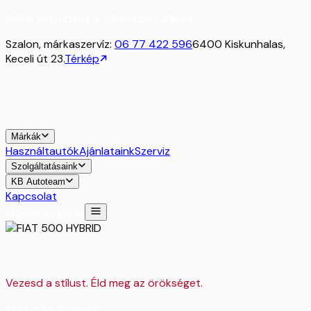
2026. augusztus 8. - Szombat:
Zárva
Szalon, márkaszervíz:
06 77 422 596
6400 Kiskunhalas,
Keceli út 23.
Térkép
Márkák
Használtautók
Ajánlataink
Szerviz
Szolgáltatásaink
KB Autoteam
Kapcsolat
Időpontfoglalás
Vezesd a stílust. Éld meg az örökséget.