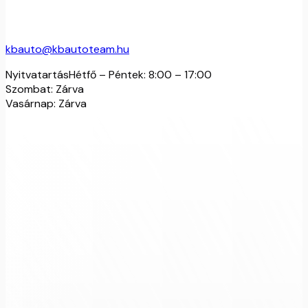
kbauto@kbautoteam.hu
Nyitvatartás
Hétfő – Péntek:
8:00 – 17:00
Szombat:
Zárva
Vasárnap:
Zárva
Időpontfoglalás