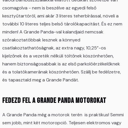
csomagolva - nem is beszélve az egyedi felső
kesztyűtartóról, ami akár 3 literes teherbírással, növeli a
további 10 literes teljes belső tárolókapacitást. És ez nem
minden! A Grande Panda-val kalandjaid nemcsak
szórakoztatóbbak lesznek a könnyed
csatlakoztathatóságnak, az extra nagy, 10,25”-os
kijelzőnek és a vezeték nélküli töltőnek köszönhetően,
hanem biztonságosabbak is az első parkolóérzékelőknek
és a tolatókamerának köszönhetően. Szállj be fedélzetre,
és tapasztald meg a Grande Pandát.
Fedezd fel a Grande Panda motorokat
A Grande Panda még a motorok terén is praktikus! Semmi
sem jobb, mint két motoropció. Teljesen elektromos vagy