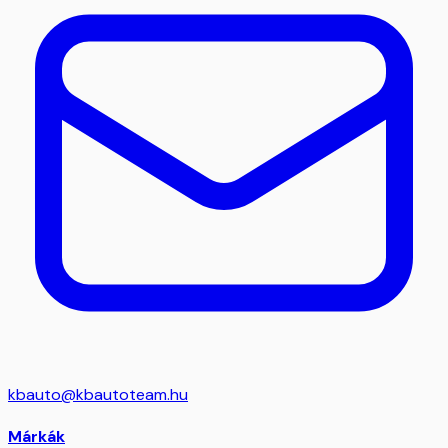
kbauto@kbautoteam.hu
Márkák