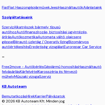
Fiat
Fiat Haszongépjárművek
Jeep
Használtautók
Ajánlataink
Szolgáltatásaink
Szerviz
Alkatrészek bármely típusú
autóhoz
Autófinanszírozás, biztosítási ügyintézés,
átírás
Autókozmetika
Automata váltó olajcsere
géppel
Bérautó üzletág / Operatív lízing
Bizományos
autóértékesítés
Eredetiség vizsgálat
Eurorepar Car Service
–
Free2move - Autóbérlés
Gépjármű honosítás
Használtautó
felvásárlás
Kárfelvétel
Karosszéria és fényező
műhely
Műszaki vizsga
Szerviz
KB Autoteam
Bemutatkozás
Hírek
Karrier
Pályázatok
© 2026 KB Autoteam Kft. Minden jog