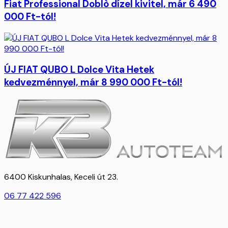
Fiat Professional Doblò dízel kivitel, már 6 490
000 Ft-tól!
ÚJ FIAT QUBO L Dolce Vita Hetek
kedvezménnyel, már 8 990 000 Ft-tól!
6400 Kiskunhalas, Keceli út 23.
06 77 422 596