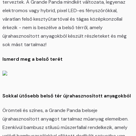
terveztek. A Grande Panda mindkét változata, legyenaz
elektromos vagy hybrid, pixel LED-es fényszórókkal,
váratlan felső kesztyűtartóval és tágas középkonzollal
érkezik - nem is beszélve a belső térről, amely
újrahasznosított anyagokból készült részleteket és még
sok mást tartalmaz!
Ismerd meg a belső terét
Sokkal ütősebb belső tér újrahasznosított anyagokból
Örömteli és színes, a Grande Panda belseje
újrahasznosított anyagot tartalmaz műanyag elemeiben.
Ezenkívül bambusz stílusú műszerfallal rendelkezik, amely
valódi bambuszszálakkal ellátott dedikált szövetbe van