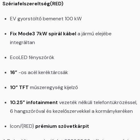
Szériafelszereltség(RED)
EV gyorstöltő bemenet 100 kW
Fix Mode3 7kW
spirál kábel
a jármű elejébe
integráltan
EcoLED fényszórók
16”
-os acél keréktárcsák
10” TFT
műszeregység kijelző
10.25” infotainment
vezeték nélküli telefontükrözéssel,
6 hangszóróval és kezelőszervekkel a kormánykeréken
Icon/(RED)
prémium szövetkárpit