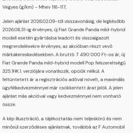
Vegyes (g/km) – Mhev 116-117,
Jelen ajánlat 2026.02.09-től visszavonásig, de legkésőbb
2026.08.31-ig érvényes, új Fiat Grande Panda mild-hybrid
modell esetén gyártásba leadott és visszaigazolt
megrendelésekre érvényes, az akcióban részt vevő
márkakereskedésekben. A bruttó 7 490 000 Ft-os ár, új
Fiat Grande Panda mild-hybrid modell Pop felszereltségű
325.1HK.1. verziójára vonatkozik, opciók nélkül. A
feltüntetett ár a regisztrációs adóval növelt, a maximális
ügyfélkedvezménnyel már csökkentett árat jelöli. A jelen
ajánlat más akcióval vagy kedvezménnyel nem vonható
össze.
A kép illusztráció, a tájékoztatás nem teljeskörű és nem
minősül szerződéses ajánlatnak, továbbá az F Automobil