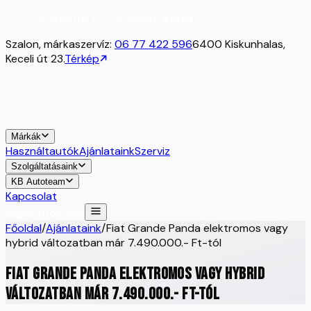
2026. augusztus 8. - Szombat:
Zárva
Szalon, márkaszervíz:
06 77 422 596
6400 Kiskunhalas,
Keceli út 23.
Térkép
Márkák
Használtautók
Ajánlataink
Szerviz
Szolgáltatásaink
KB Autoteam
Kapcsolat
Időpontfoglalás
Főoldal
/
Ajánlataink
/
Fiat Grande Panda elektromos vagy
hybrid változatban már 7.490.000.- Ft-tól
Fiat Grande Panda elektromos vagy hybrid
változatban már 7.490.000.- Ft-tól