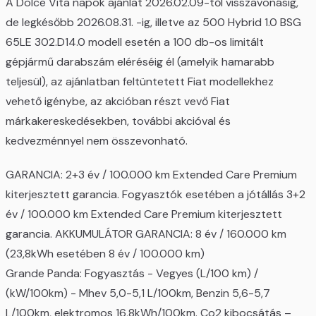
A Dolce Vita napok ajánlat 2026.02.09-től visszavonásig,
de legkésőbb 2026.08.31. -ig, illetve az 500 Hybrid 1.0 BSG
65LE 302.D14.0 modell esetén a 100 db-os limitált
gépjármű darabszám eléréséig él (amelyik hamarabb
teljesül), az ajánlatban feltüntetett Fiat modellekhez
vehető igénybe, az akcióban részt vevő Fiat
márkakereskedésekben, további akcióval és
kedvezménnyel nem összevonható.
GARANCIA: 2+3 év / 100.000 km Extended Care Premium
kiterjesztett garancia. Fogyasztók esetében a jótállás 3+2
év / 100.000 km Extended Care Premium kiterjesztett
garancia. AKKUMULÁTOR GARANCIA: 8 év / 160.000 km
(23,8kWh esetében 8 év / 100.000 km)
Grande Panda: Fogyasztás - Vegyes (L/100 km) /
(kW/100km) - Mhev 5,0-5,1 L/100km, Benzin 5,6-5,7
L/100km, elektromos 16,8kWh/100km. Co2 kibocsátás –