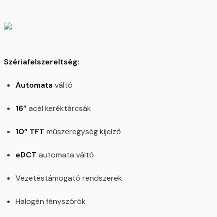
Szériafelszereltség:
Automata
váltó
16”
acél keréktárcsák
10” TFT
műszeregység kijelző
eDCT
automata váltó
Vezetéstámogató rendszerek
Halogén fényszórók