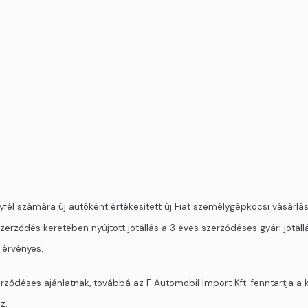
l számára új autóként értékesített új Fiat személygépkocsi vásárlása
rződés keretében nyújtott jótállás a 3 éves szerződéses gyári jótállá
 érvényes.
erződéses ajánlatnak, továbbá az F Automobil Import Kft. fenntartja a 
z.