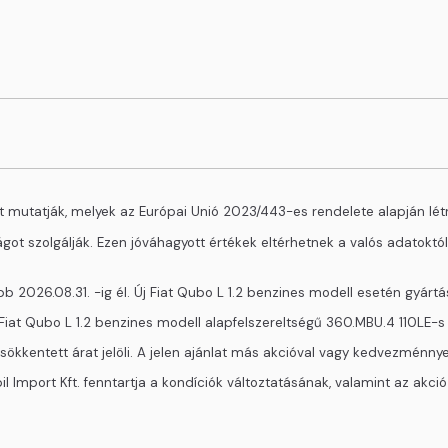
mutatják, melyek az Európai Unió 2023/443-es rendelete alapján lét
t szolgálják. Ezen jóváhagyott értékek eltérhetnek a valós adatoktól
bb 2026.08.31. -ig él. Új Fiat Qubo L 1.2 benzines modell esetén gyár
t Qubo L 1.2 benzines modell alapfelszereltségű 360.MBU.4 110LE-s Pop
kkentett árat jelöli. A jelen ajánlat más akcióval vagy kedvezménnyel
Import Kft. fenntartja a kondíciók változtatásának, valamint az akció