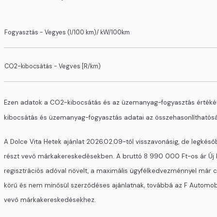
Fogyasztás - Vegyes (l/100 km)/ kW/100km
CO2-kibocsátás - Vegves [R/km)
Ezen adatok a CO2-kibocsátás és az üzemanyag-fogyasztás értékét 
kibocsátás és üzemanyag-fogyasztás adatai az összehasonlíthatóságo
A Dolce Vita Hetek ajánlat 2026.02.09-től visszavonásig, de legkéső
részt vevő márkakereskedésekben. A bruttó 8 990 000 Ft-os ár Új Fia
regisztrációs adóval növelt, a maximális ügyfélkedvezménnyel már csö
körű és nem minősül szerződéses ajánlatnak, továbbá az F Automobil 
vevő márkakereskedésekhez.