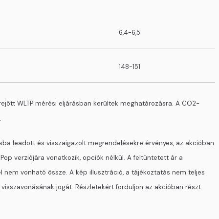
6,4-6,5
148-151
rejött WLTP mérési eljárásban kerültek meghatározásra. A CO2-
.
tásba leadott és visszaigazolt megrendelésekre érvényes, az akcióban
 verziójára vonatkozik, opciók nélkül. A feltüntetett ár a
 nem vonható össze. A kép illusztráció, a tájékoztatás nem teljes
 visszavonásának jogát. Részletekért forduljon az akcióban részt