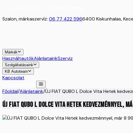
2026. augusztus 8. - Szombat:
Zárva
Szalon, márkaszervíz:
06 77 422 596
6400 Kiskunhalas, Kecel
Márkák
Használtautók
Ajánlataink
Szerviz
Szolgáltatásaink
KB Autoteam
Kapcsolat
Időpontfoglalás
Főoldal
/
Ajánlataink
/
ÚJ FIAT QUBO L Dolce Vita Hetek kedvez
ÚJ FIAT QUBO L Dolce Vita Hetek kedvezménnyel, má