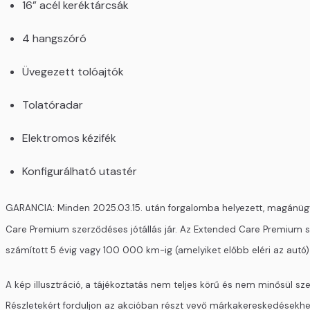
16” acél keréktárcsák
4 hangszóró
Üvegezett tolóajtók
Tolatóradar
Elektromos kézifék
Konfigurálható utastér
GARANCIA: Minden 2025.03.15. után forgalomba helyezett, magánügyfé
Care Premium szerződéses jótállás jár. Az Extended Care Premium sze
számított 5 évig vagy 100 000 km-ig (amelyiket előbb eléri az autó)
A kép illusztráció, a tájékoztatás nem teljes körű és nem minősül sz
Részletekért forduljon az akcióban részt vevő márkakereskedésekhe