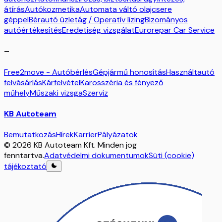
átírás
Autókozmetika
Automata váltó olajcsere
géppel
Bérautó üzletág / Operatív lízing
Bizományos
autóértékesítés
Eredetiség vizsgálat
Eurorepar Car Service
–
Free2move - Autóbérlés
Gépjármű honosítás
Használtautó
felvásárlás
Kárfelvétel
Karosszéria és fényező
műhely
Műszaki vizsga
Szerviz
KB Autoteam
Bemutatkozás
Hírek
Karrier
Pályázatok
© 2026 KB Autoteam Kft. Minden jog
fenntartva.
Adatvédelmi dokumentumok
Süti (cookie)
tájékoztató