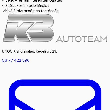
✓
Selec-Terrain® tereptámogatás
✓
Széleskörű modellkínálat
✓
Kiváló biztonság és tartósság
6400 Kiskunhalas, Keceli út 23.
06 77 422 596