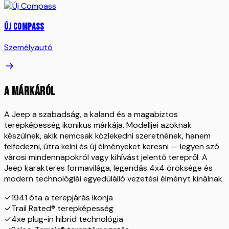
Új Compass
Személyautó
A MÁRKÁRÓL
A Jeep a szabadság, a kaland és a magabiztos
terepképesség ikonikus márkája. Modelljei azoknak
készülnek, akik nemcsak közlekedni szeretnének, hanem
felfedezni, útra kelni és új élményeket keresni — legyen szó
városi mindennapokról vagy kihívást jelentő terepről. A
Jeep karakteres formavilága, legendás 4x4 öröksége és
modern technológiái egyedülálló vezetési élményt kínálnak.
✓
1941 óta a terepjárás ikonja
✓
Trail Rated® terepképesség
✓
4xe plug-in hibrid technológia