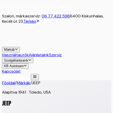
2026. augusztus 8. - Szombat:
Zárva
Szalon, márkaszervíz:
06 77 422 596
6400 Kiskunhalas,
Keceli út 23.
Térkép
Márkák
Használtautók
Ajánlataink
Szerviz
Szolgáltatásaink
KB Autoteam
Kapcsolat
Időpontfoglalás
Főoldal
/
Márkák
/
JEEP
Alapítva
1941
·
Toledo, USA
JEEP