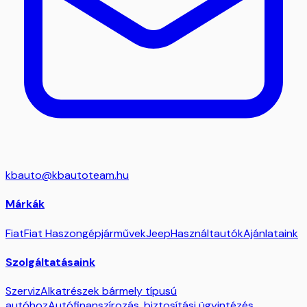
kbauto@kbautoteam.hu
Márkák
Fiat
Fiat Haszongépjárművek
Jeep
Használtautók
Ajánlataink
Szolgáltatásaink
Szerviz
Alkatrészek bármely típusú
autóhoz
Autófinanszírozás, biztosítási ügyintézés,