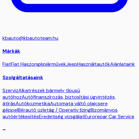
kbauto@kbautoteam.hu
Márkák
Fiat
Fiat Haszongépjárművek
Jeep
Használtautók
Ajánlataink
Szolgáltatásaink
Szerviz
Alkatrészek bármely típusú
autóhoz
Autófinanszírozás, biztosítási ügyintézés,
átírás
Autókozmetika
Automata váltó olajcsere
géppel
Bérautó üzletág / Operatív lízing
Bizományos
autóértékesítés
Eredetiség vizsgálat
Eurorepar Car Service
–