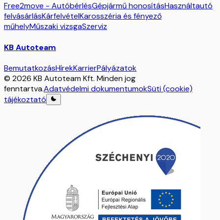
Free2move - Autóbérlés
Gépjármű honosítás
Használtautó
felvásárlás
Kárfelvétel
Karosszéria és fényező
műhely
Műszaki vizsga
Szerviz
KB Autoteam
Bemutatkozás
Hírek
Karrier
Pályázatok
© 2026 KB Autoteam Kft. Minden jog
fenntartva.
Adatvédelmi dokumentumok
Süti (cookie)
tájékoztató