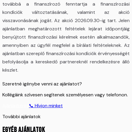
továbbá a finanszírozó fenntartja a finanszírozási
kondíciók változtatásának, valamint az akció
visszavonásának jogát. Az akció 2026.09.30-ig tart. Jelen
ajánlatban meghatározott feltételek lejárat időpontjáig
benyújtott finanszírozási kérelmek esetén alkalmazandók,
amennyiben az ügyfél megfelel a bírálati feltételeknek. Az
ajánlatban szereplő finanszírozási kondíciók érvényességét
befolyásolja a kereskedő partnereknél rendelkezésre álló
készlet.
Szeretné igénybe venni az ajánlatot?
Kollégáink szívesen segítenek személyesen vagy telefonon.
Ajánlatkérés
📞 Hívjon minket
További ajánlatok
EGYÉB AJÁNLATOK