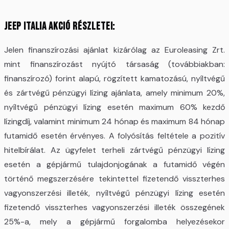
Jeep Italia akció részletei:
Jelen finanszírozási ajánlat kizárólag az Euroleasing Zrt.
mint finanszírozást nyújtó társaság (továbbiakban:
finanszírozó) forint alapú, rögzített kamatozású, nyíltvégű
és zártvégű pénzügyi lízing ajánlata, amely minimum 20%,
nyíltvégű pénzügyi lízing esetén maximum 60% kezdő
lízingdíj, valamint minimum 24 hónap és maximum 84 hónap
futamidő esetén érvényes. A folyósítás feltétele a pozitív
hitelbírálat. Az ügyfelet terheli zártvégű pénzügyi lízing
esetén a gépjármű tulajdonjogának a futamidő végén
történő megszerzésére tekintettel fizetendő visszterhes
vagyonszerzési illeték, nyíltvégű pénzügyi lízing esetén
fizetendő visszterhes vagyonszerzési illeték összegének
25%-a, mely a gépjármű forgalomba helyezésekor