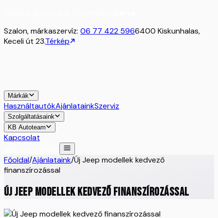
2026. augusztus 8. - Szombat:
Zárva
Szalon, márkaszervíz:
06 77 422 596
6400 Kiskunhalas,
Keceli út 23.
Térkép
Márkák
Használtautók
Ajánlataink
Szerviz
Szolgáltatásaink
KB Autoteam
Kapcsolat
Időpontfoglalás
Főoldal
/
Ajánlataink
/
Új Jeep modellek kedvező
finanszírozással
Új Jeep modellek kedvező finanszírozással