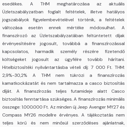
esedékes. A THM meghatározása az aktuális
Üzletszabályzatban foglalt feltételek, illetve hatályos
jogszabályok figyelembevételével történik, a feltételek
változása esetén ennek mértéke módosulhat. A
finanszírozó az Üzletszabályzatában feltüntetett díjak
érvényesítésére jogosult, továbbá a finanszírozással
kapcsolatos, harmadik személy részére fizetendő
költségeket jogosult az ügyfélre tovább hárítani.
Hitelbiztosítéki nyilvántartásba vételi díj: 7 000 Ft. THM:
2,9%-30,2% A THM nem tükrözi a finanszírozás
kamatkockázatát és nem tartalmazza a casco biztosítás
díját. A finanszírozás teljes futamideje alatt Casco
biztosítás fenntartása szükséges. A finanszírozás minimális
összege: 1.000.000 Ft. Az minden új Jeep Avenger MY27 és
Compass MY26 modellre érvényes. A tájékoztatás nem
teljes körű és nem minősül szerződéses ajánlatnak,