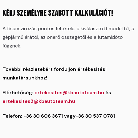
Kérj személyre szabott kalkulációt!
A finanszírozás pontos feltételei a kiválasztott modelltől, a
gépjármű árától, az önerő összegétől és a futamidőtől
függnek.
További részletekért forduljon értékesítési
munkatársunkhoz!
Elérhetőség:
ertekesites@kbautoteam.hu
és
ertekesites2@kbautoteam.hu
Telefon: +36 30 606 3671 vagy+36 30 537 0781