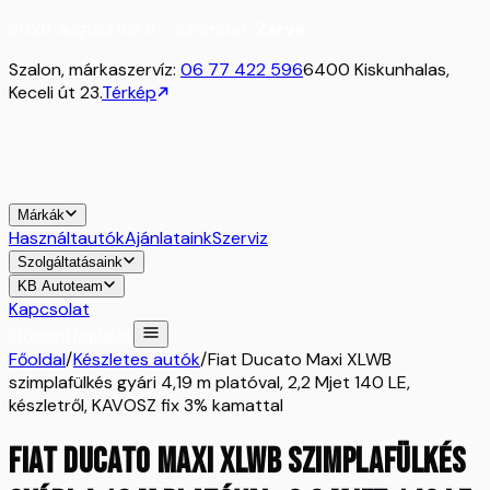
2026. augusztus 8. - Szombat:
Zárva
Szalon, márkaszervíz:
06 77 422 596
6400 Kiskunhalas,
Keceli út 23.
Térkép
Márkák
Használtautók
Ajánlataink
Szerviz
Szolgáltatásaink
KB Autoteam
Kapcsolat
Időpontfoglalás
Főoldal
/
Készletes autók
/
Fiat Ducato Maxi XLWB
szimplafülkés gyári 4,19 m platóval, 2,2 Mjet 140 LE,
készletről, KAVOSZ fix 3% kamattal
Fiat Ducato Maxi XLWB szimplafülkés