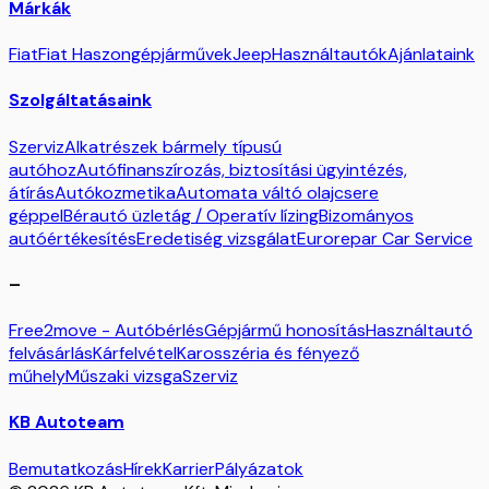
Márkák
Fiat
Fiat Haszongépjárművek
Jeep
Használtautók
Ajánlataink
Szolgáltatásaink
Szerviz
Alkatrészek bármely típusú
autóhoz
Autófinanszírozás, biztosítási ügyintézés,
átírás
Autókozmetika
Automata váltó olajcsere
géppel
Bérautó üzletág / Operatív lízing
Bizományos
autóértékesítés
Eredetiség vizsgálat
Eurorepar Car Service
–
Free2move - Autóbérlés
Gépjármű honosítás
Használtautó
felvásárlás
Kárfelvétel
Karosszéria és fényező
műhely
Műszaki vizsga
Szerviz
KB Autoteam
Bemutatkozás
Hírek
Karrier
Pályázatok