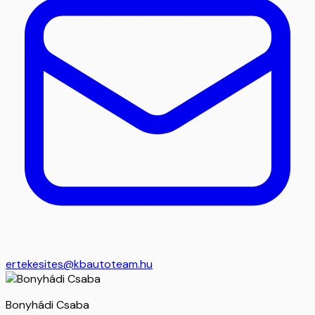
ertekesites@kbautoteam.hu
Bonyhádi Csaba