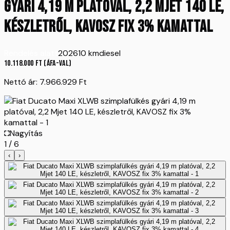
gyári 4,19 m platóval, 2,2 Mjet 140 LE,
készletről, KAVOSZ fix 3% kamattal
Rendelés alatt
2026
10 km
diesel
10.118.000
Ft
(ÁFA-val)
Nettó ár:
7.966.929
Ft
Nagyítás
1
/
6
‹
›