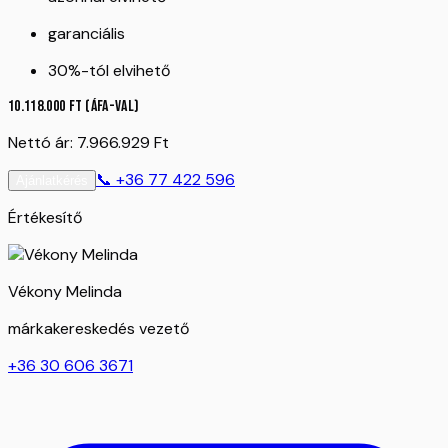
garanciális
30%-tól elvihető
10.118.000
Ft
(ÁFA-val)
Nettó ár:
7.966.929
Ft
📞
+36 77 422 596
Ajánlatkérés
Értékesítő
Vékony Melinda
márkakereskedés vezető
+36 30 606 3671