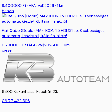
8.400.000
Ft
(ÁFA-val)
2026
· 1 km
benzin
Fiat Qubo (Doblo) MAxi ICON 1.5 HDI 131 Le, 8 sebességes
automata, készletről, Itália fin. akció!
11.790.000
Ft
(ÁFA-val)
2026.06
· 1 km
diesel
6400 Kiskunhalas, Keceli út 23.
06 77 422 596