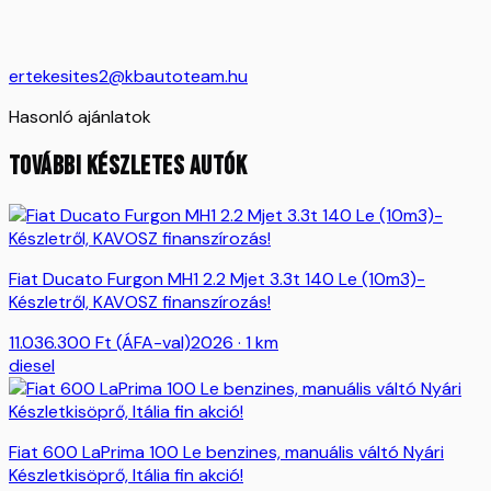
ertekesites2@kbautoteam.hu
Hasonló ajánlatok
TOVÁBBI KÉSZLETES AUTÓK
Fiat Ducato Furgon MH1 2.2 Mjet 3.3t 140 Le (10m3)-
Készletről, KAVOSZ finanszírozás!
11.036.300
Ft
(ÁFA-val)
2026
· 1 km
diesel
Fiat 600 LaPrima 100 Le benzines, manuális váltó Nyári
Készletkisöprő, Itália fin akció!