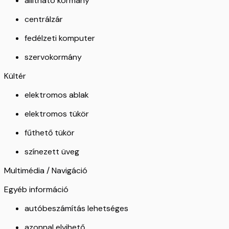
állítható kormány
centrálzár
fedélzeti komputer
szervokormány
Kültér
elektromos ablak
elektromos tükör
fűthető tükör
színezett üveg
Multimédia / Navigáció
Egyéb információ
autóbeszámítás lehetséges
azonnal elvihető