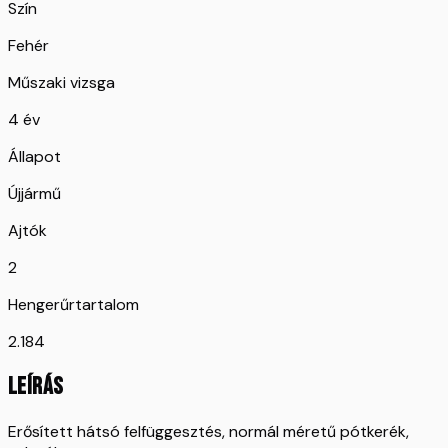
Szín
Fehér
Műszaki vizsga
4 év
Állapot
Újjármű
Ajtók
2
Hengerűrtartalom
2.184
LEÍRÁS
Erősített hátsó felfüggesztés, normál méretű pótkerék,