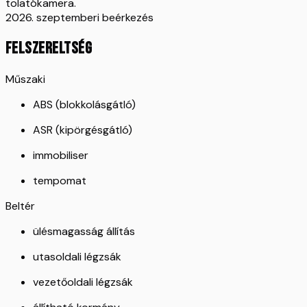
tolatókamera.
2026. szeptemberi beérkezés
FELSZERELTSÉG
Műszaki
ABS (blokkolásgátló)
ASR (kipörgésgátló)
immobiliser
tempomat
Beltér
ülésmagasság állítás
utasoldali légzsák
vezetőoldali légzsák