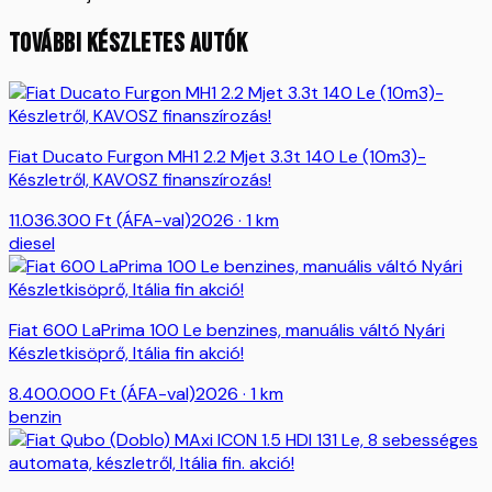
TOVÁBBI KÉSZLETES AUTÓK
Fiat Ducato Furgon MH1 2.2 Mjet 3.3t 140 Le (10m3)-
Készletről, KAVOSZ finanszírozás!
11.036.300
Ft
(ÁFA-val)
2026
· 1 km
diesel
Fiat 600 LaPrima 100 Le benzines, manuális váltó Nyári
Készletkisöprő, Itália fin akció!
8.400.000
Ft
(ÁFA-val)
2026
· 1 km
benzin