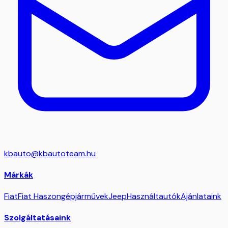
kbauto@kbautoteam.hu
Márkák
Fiat
Fiat Haszongépjárművek
Jeep
Használtautók
Ajánlataink
Szolgáltatásaink