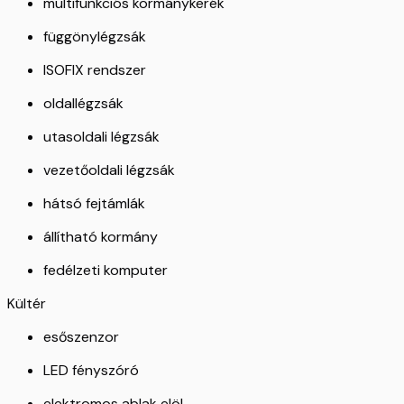
multifunkciós kormánykerék
függönylégzsák
ISOFIX rendszer
oldallégzsák
utasoldali légzsák
vezetőoldali légzsák
hátsó fejtámlák
állítható kormány
fedélzeti komputer
Kültér
esőszenzor
LED fényszóró
elektromos ablak elöl