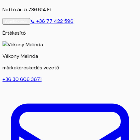
Nettó ár:
5.786.614
Ft
📞
+36 77 422 596
Ajánlatkérés
Értékesítő
Vékony Melinda
márkakereskedés vezető
+36 30 606 3671