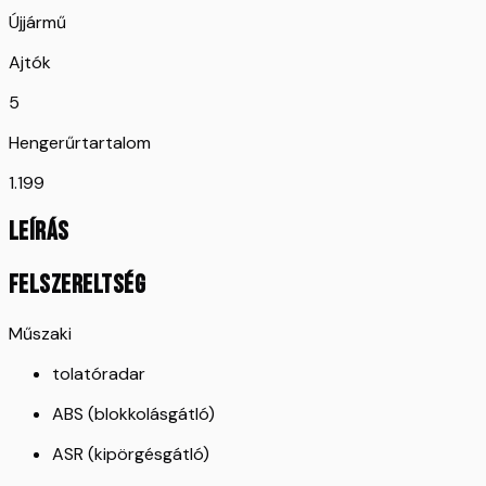
Újjármű
Ajtók
5
Hengerűrtartalom
1.199
LEÍRÁS
FELSZERELTSÉG
Műszaki
tolatóradar
ABS (blokkolásgátló)
ASR (kipörgésgátló)