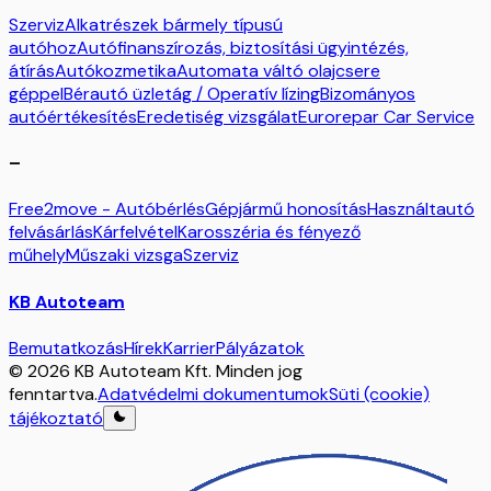
Szerviz
Alkatrészek bármely típusú
autóhoz
Autófinanszírozás, biztosítási ügyintézés,
átírás
Autókozmetika
Automata váltó olajcsere
géppel
Bérautó üzletág / Operatív lízing
Bizományos
autóértékesítés
Eredetiség vizsgálat
Eurorepar Car Service
–
Free2move - Autóbérlés
Gépjármű honosítás
Használtautó
felvásárlás
Kárfelvétel
Karosszéria és fényező
műhely
Műszaki vizsga
Szerviz
KB Autoteam
Bemutatkozás
Hírek
Karrier
Pályázatok
© 2026 KB Autoteam Kft. Minden jog
fenntartva.
Adatvédelmi dokumentumok
Süti (cookie)
tájékoztató