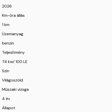
2026
Km-óra állás
1 km
Üzemanyag
benzin
Teljesítmény
74 kw/ 100 LE
Szín
Világoszöld
Műszaki vizsga
4 év
Állapot