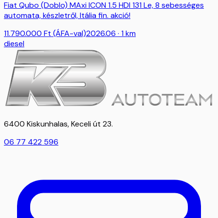
Fiat Qubo (Doblo) MAxi ICON 1.5 HDI 131 Le, 8 sebességes
automata, készletről, Itália fin. akció!
11.790.000
Ft
(ÁFA-val)
2026.06
· 1 km
diesel
6400 Kiskunhalas, Keceli út 23.
06 77 422 596