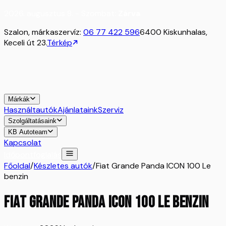
2026. augusztus 8. - Szombat:
Zárva
Szalon, márkaszervíz:
06 77 422 596
6400 Kiskunhalas,
Keceli út 23.
Térkép
Márkák
Használtautók
Ajánlataink
Szerviz
Szolgáltatásaink
KB Autoteam
Kapcsolat
Időpontfoglalás
Főoldal
/
Készletes autók
/
Fiat Grande Panda ICON 100 Le
benzin
Fiat Grande Panda ICON 100 Le benzin