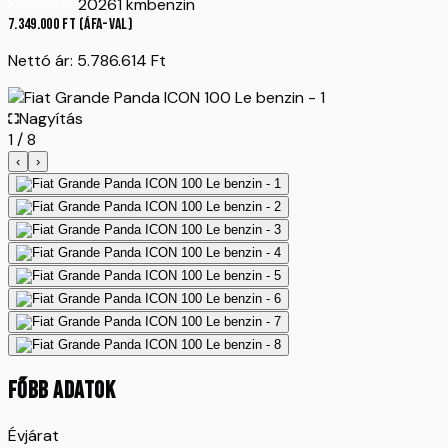
Készleten
2026
1 km
benzin
7.349.000
Ft
(ÁFA-val)
Nettó ár:
5.786.614
Ft
Nagyítás
1
/
8
‹
›
FŐBB ADATOK
Évjárat