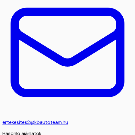
ertekesites2@kbautoteam.hu
Hasonló ajánlatok