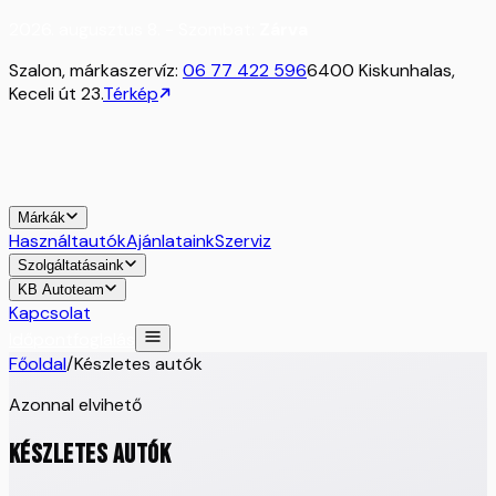
2026. augusztus 8. - Szombat:
Zárva
Szalon, márkaszervíz:
06 77 422 596
6400 Kiskunhalas,
Keceli út 23.
Térkép
Márkák
Használtautók
Ajánlataink
Szerviz
Szolgáltatásaink
KB Autoteam
Kapcsolat
Időpontfoglalás
Főoldal
/
Készletes autók
Azonnal elvihető
KÉSZLETES AUTÓK