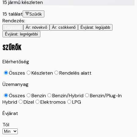
15
jármű készleten
15
találat
Szűrők
Rendezés:
Legújabb
Ár: növekvő
Ár: csökkenő
Évjárat: legújabb
Évjárat: legrégebbi
SZŰRŐK
Elérhetőség
Összes
Készleten
Rendelés alatt
Üzemanyag
Összes
Benzin
Benzin/Hybrid
Benzin/Plug-In
Hybrid
Dízel
Elektromos
LPG
Évjárat
Tól