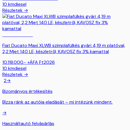
10
km
diesel
Részletek →
Rendelés alatt
Fiat Ducato Maxi XLWB szimplafülkés gyári 4,19 m platóval,
2,2 Mjet 140 LE, készletről, KAVOSZ fix 3% kamattal
10.118.000.- +ÁFA
Ft
2026
10
km
diesel
Részletek →
1
2
→
Bizományos értékesítés
Bízza ránk az autója eladását – mi intézünk mindent.
→
Használtautó felvásárlás