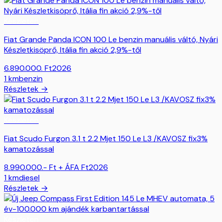
Készleten
Fiat Grande Panda ICON 100 Le benzin manuális váltó, Nyári
Készletkisöprő, Itália fin akció 2,9%-től
6.890.000.
Ft
2026
1
km
benzin
Részletek →
Készleten
Fiat Scudo Furgon 3.1 t 2.2 Mjet 150 Le L3 /KAVOSZ fix3%
kamatozással
8.990.000.- Ft + ÁFA
Ft
2026
1
km
diesel
Részletek →
Készleten