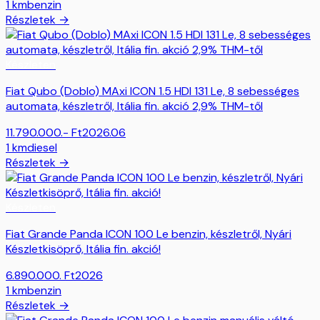
1
km
benzin
Részletek →
Készleten
Fiat Qubo (Doblo) MAxi ICON 1.5 HDI 131 Le, 8 sebességes
automata, készletről, Itália fin. akció 2,9% THM-től
11.790.000.-
Ft
2026.06
1
km
diesel
Részletek →
Készleten
Fiat Grande Panda ICON 100 Le benzin, készletről, Nyári
Készletkisöprő, Itália fin. akció!
6.890.000.
Ft
2026
1
km
benzin
Részletek →