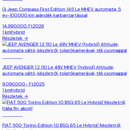
Új Jeep Compass First Edition 145 Le MHEV automata, 5
év-100.000 km ajándék karbantartással
14.990.000.
Ft
2026
1
km
hybrid
Részletek →
Készleten
JEEP AVENGER 1.2 110 Le 48V MHEV (hybrid) Altitude,
automata váltó, készletről, tolatókamerával, téli csomaggal
9.090.000.-
Ft
2025
1
km
hybrid
Részletek →
Készleten
FIAT 500 Torino Edition 1.0 BSG 65 Le Hybrid/ Készletről,