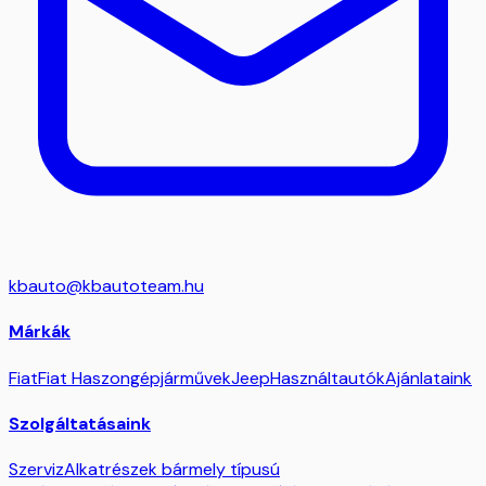
kbauto@kbautoteam.hu
Márkák
Fiat
Fiat Haszongépjárművek
Jeep
Használtautók
Ajánlataink
Szolgáltatásaink
Szerviz
Alkatrészek bármely típusú