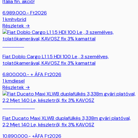
Itália fin. akció!
6.989.000.-
Ft
2026
1
km
hybrid
Részletek →
Készleten
Fiat Doblo Cargo L1 1.5 HDI 100 Le , 3 személyes,
tolatókamerával, KAVOSZ fix 3% kamattal
6.800.000.- + ÁFA
Ft
2026
1
km
diesel
Részletek →
Rendelés alatt
Fiat Ducato Maxi XLWB duplafülkés 3,338m gyári platóval,
2,2 Mjet 140 Le, készletről, fix 3% KAVOSZ
10.890.000.- +ÁFA
Ft
2026