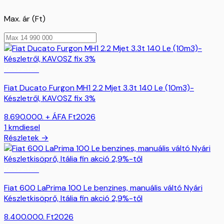
Max. ár (Ft)
Készleten
Fiat Ducato Furgon MH1 2.2 Mjet 3.3t 140 Le (10m3)-
Készletről, KAVOSZ fix 3%
8.690.000. + ÁFA
Ft
2026
1
km
diesel
Részletek →
Készleten
Fiat 600 LaPrima 100 Le benzines, manuális váltó Nyári
Készletkisöprő, Itália fin akció 2,9%-től
8.400.000.
Ft
2026