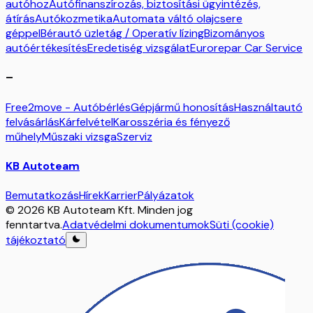
autóhoz
Autófinanszírozás, biztosítási ügyintézés,
átírás
Autókozmetika
Automata váltó olajcsere
géppel
Bérautó üzletág / Operatív lízing
Bizományos
autóértékesítés
Eredetiség vizsgálat
Eurorepar Car Service
–
Free2move - Autóbérlés
Gépjármű honosítás
Használtautó
felvásárlás
Kárfelvétel
Karosszéria és fényező
műhely
Műszaki vizsga
Szerviz
KB Autoteam
Bemutatkozás
Hírek
Karrier
Pályázatok
© 2026 KB Autoteam Kft. Minden jog
fenntartva.
Adatvédelmi dokumentumok
Süti (cookie)
tájékoztató