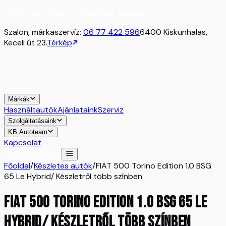
2026. augusztus 8. - Szombat:
Zárva
Szalon, márkaszervíz:
06 77 422 596
6400 Kiskunhalas,
Keceli út 23.
Térkép
Márkák
Használtautók
Ajánlataink
Szerviz
Szolgáltatásaink
KB Autoteam
Kapcsolat
Időpontfoglalás
Főoldal
/
Készletes autók
/
FIAT 500 Torino Edition 1.0 BSG
65 Le Hybrid/ Készletről több színben
FIAT 500 Torino Edition 1.0 BSG 65 Le
Hybrid/ Készletről több színben