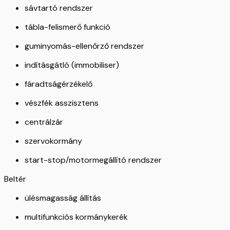
sávtartó rendszer
tábla-felismerő funkció
guminyomás-ellenőrző rendszer
indításgátló (immobiliser)
fáradtságérzékelő
vészfék asszisztens
centrálzár
szervokormány
start-stop/motormegállító rendszer
Beltér
ülésmagasság állítás
multifunkciós kormánykerék