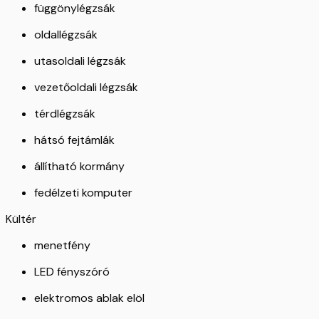
függönylégzsák
oldallégzsák
utasoldali légzsák
vezetőoldali légzsák
térdlégzsák
hátsó fejtámlák
állítható kormány
fedélzeti komputer
Kültér
menetfény
LED fényszóró
elektromos ablak elöl