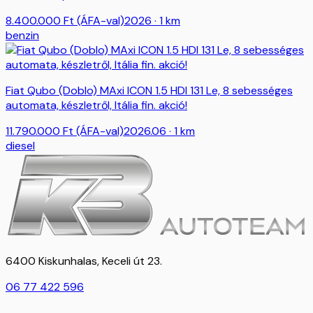
8.400.000
Ft
(ÁFA-val)
2026
· 1 km
benzin
Fiat Qubo (Doblo) MAxi ICON 1.5 HDI 131 Le, 8 sebességes
automata, készletről, Itália fin. akció!
11.790.000
Ft
(ÁFA-val)
2026.06
· 1 km
diesel
6400 Kiskunhalas, Keceli út 23.
06 77 422 596