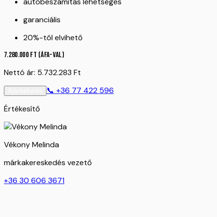
autóbeszámítás lehetséges
garanciális
20%-tól elvihető
7.280.000
Ft
(ÁFA-val)
Nettó ár:
5.732.283
Ft
📞
+36 77 422 596
Ajánlatkérés
Értékesítő
Vékony Melinda
márkakereskedés vezető
+36 30 606 3671