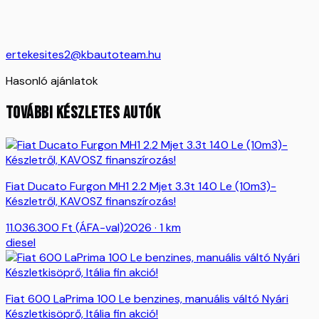
ertekesites2@kbautoteam.hu
Hasonló ajánlatok
TOVÁBBI KÉSZLETES AUTÓK
Fiat Ducato Furgon MH1 2.2 Mjet 3.3t 140 Le (10m3)-
Készletről, KAVOSZ finanszírozás!
11.036.300
Ft
(ÁFA-val)
2026
· 1 km
diesel
Fiat 600 LaPrima 100 Le benzines, manuális váltó Nyári
Készletkisöprő, Itália fin akció!