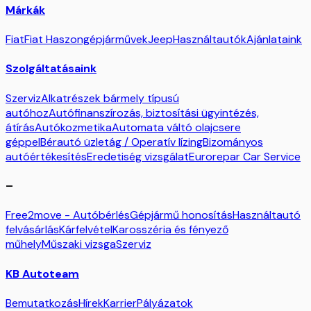
Márkák
Fiat
Fiat Haszongépjárművek
Jeep
Használtautók
Ajánlataink
Szolgáltatásaink
Szerviz
Alkatrészek bármely típusú
autóhoz
Autófinanszírozás, biztosítási ügyintézés,
átírás
Autókozmetika
Automata váltó olajcsere
géppel
Bérautó üzletág / Operatív lízing
Bizományos
autóértékesítés
Eredetiség vizsgálat
Eurorepar Car Service
–
Free2move - Autóbérlés
Gépjármű honosítás
Használtautó
felvásárlás
Kárfelvétel
Karosszéria és fényező
műhely
Műszaki vizsga
Szerviz
KB Autoteam
Bemutatkozás
Hírek
Karrier
Pályázatok