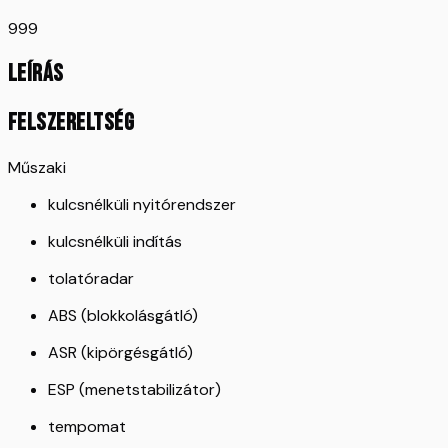
999
LEÍRÁS
FELSZERELTSÉG
Műszaki
kulcsnélküli nyitórendszer
kulcsnélküli indítás
tolatóradar
ABS (blokkolásgátló)
ASR (kipörgésgátló)
ESP (menetstabilizátor)
tempomat