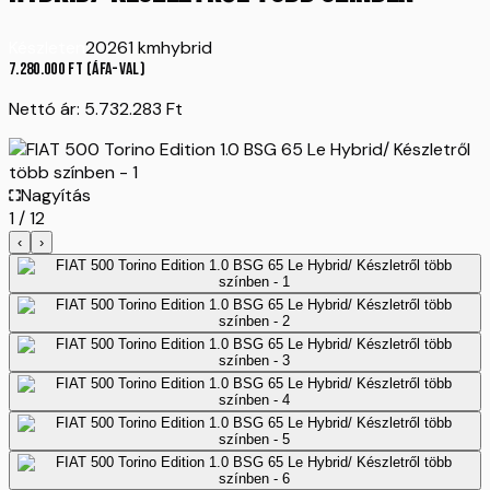
Készleten
2026
1 km
hybrid
7.280.000
Ft
(ÁFA-val)
Nettó ár:
5.732.283
Ft
Nagyítás
1
/
12
‹
›