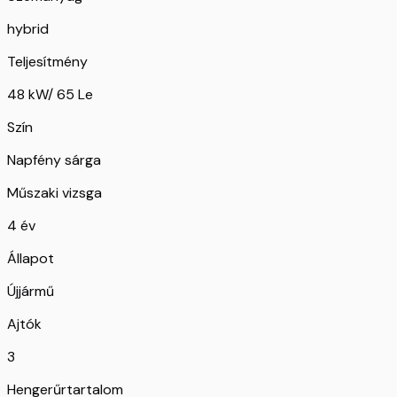
hybrid
Teljesítmény
48 kW/ 65 Le
Szín
Napfény sárga
Műszaki vizsga
4 év
Állapot
Újjármű
Ajtók
3
Hengerűrtartalom