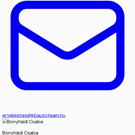
ertekesites@kbautoteam.hu
Bonyhádi Csaba