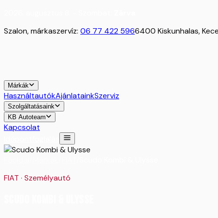
2026. augusztus 8. - Szombat:
Zárva
Szalon, márkaszervíz:
06 77 422 596
6400 Kiskunhalas, Kecel
Márkák
Használtautók
Ajánlataink
Szerviz
Szolgáltatásaink
KB Autoteam
Kapcsolat
Időpontfoglalás
Főoldal
/
Márkák
/
FIAT
/
Scudo Kombi & Ulysse
FIAT
·
Személyautó
Scudo Kombi & Ulysse