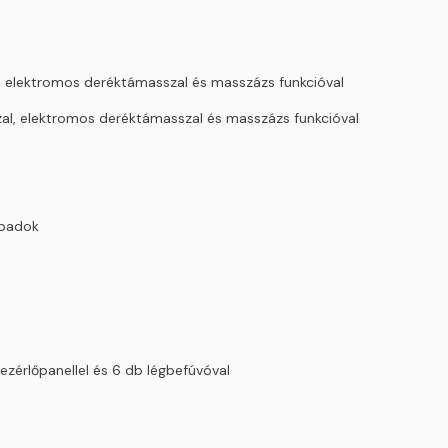
l, elektromos deréktámasszal és masszázs funkcióval
zal, elektromos deréktámasszal és masszázs funkcióval
spadok
ezérlőpanellel és 6 db légbefúvóval