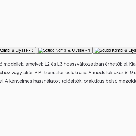
ó modellek, amelyek L2 és L3 hosszváltozatban érhetők el. Kial
hoz vagy akár VIP-transzfer célokra is. A modellek akár 8-9 sz
el. A kényelmes használatot tolóajtók, praktikus belső megold