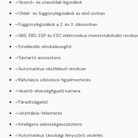
Vezető- és utasoldali légzsákok
Oldal- és függönylégzsákok az első sorban
Függönylégzsákok a 2. és 3. üléssorban
ABS, EBD, ESP és ESC elektronikus menetstabilizáló rendsz
Emelkedőn elindulássegítő
Sávtartó asszisztens
Automatikus vészfékező rendszer
Ráfutásos ütközésre figyelmeztetés
Vezető-éberségfigyelő kamera
Fáradtságjelző
Jelzőtábla-felismerés
Intelligens sebességasszisztens
Automatikus távolsági fényszóró vezérlés