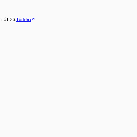
i út 23.
Térkép