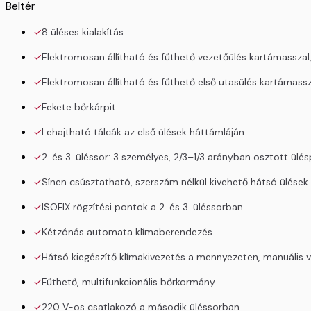
Beltér
8 üléses kialakítás
Elektromosan állítható és fűthető vezetőülés kartámassza
Elektromosan állítható és fűthető első utasülés kartámass
Fekete bőrkárpit
Lehajtható tálcák az első ülések háttámláján
2. és 3. üléssor: 3 személyes, 2/3–1/3 arányban osztott ülé
Sínen csúsztatható, szerszám nélkül kivehető hátsó ülések
ISOFIX rögzítési pontok a 2. és 3. üléssorban
Kétzónás automata klímaberendezés
Hátsó kiegészítő klímakivezetés a mennyezeten, manuális v
Fűthető, multifunkcionális bőrkormány
220 V-os csatlakozó a második üléssorban