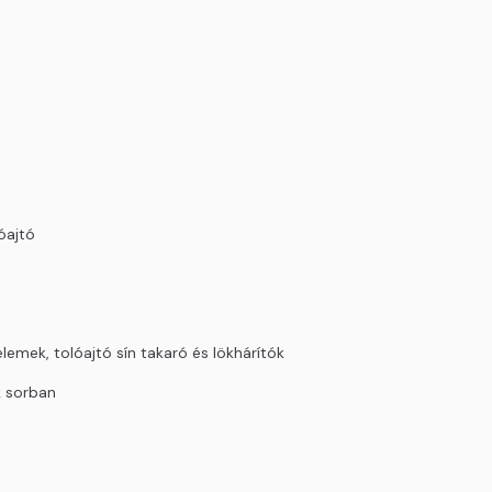
óajtó
elemek, tolóajtó sín takaró és lökhárítók
k sorban