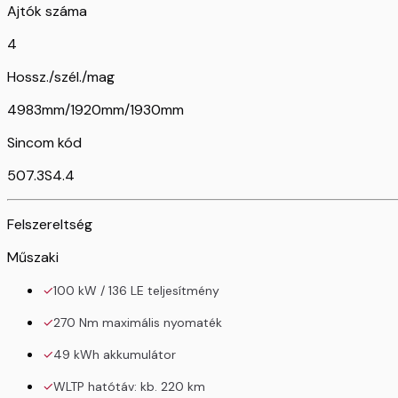
Ajtók száma
4
Hossz./szél./mag
4983mm/1920mm/1930mm
Sincom kód
507.3S4.4
Felszereltség
Műszaki
100 kW / 136 LE teljesítmény
270 Nm maximális nyomaték
49 kWh akkumulátor
WLTP hatótáv: kb. 220 km