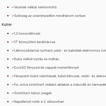
Vezeték nélküli telefontöltő
Szőnyeg az utastérpadlón mindhárom sorban
Kültér
L2 hosszváltozat
17” könnyűfém keréktárcsa
Lábmozdulattal nyitható jobb- és baloldali elektromos tol
Kulcs nélküli nyitás és indítás
EcoLED fényszórók nappali menetfénnyel
Fényezett külső tükörházak, külső kilincsek, védő- és dekor
Fix, extra sötétített oldalsó ablakok a második és harmadi
Sötétített hátsó üvegek
Napellenző rolók a 2. üléssorban