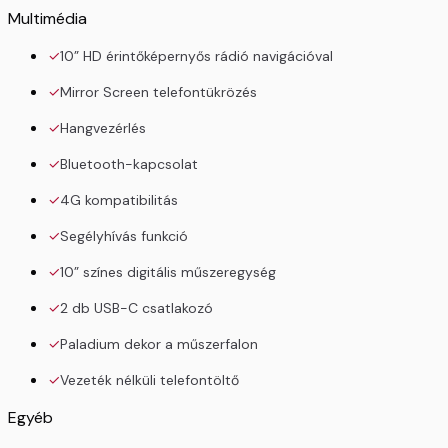
Multimédia
10” HD érintőképernyős rádió navigációval
Mirror Screen telefontükrözés
Hangvezérlés
Bluetooth-kapcsolat
4G kompatibilitás
Segélyhívás funkció
10” színes digitális műszeregység
2 db USB-C csatlakozó
Paladium dekor a műszerfalon
Vezeték nélküli telefontöltő
Egyéb