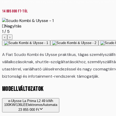
Fiat Scudo Kombi és Ulysse praktikus, tágas személyszállító
14 805 000
Ft-tól
Nagyítás
1
/
5
‹
›
A Fiat Scudo Kombi és Ulysse praktikus, tágas személyszállít
vállalkozásoknak, shuttle-szolgáltatásokhoz, személyszállítás
utastérrel, variálható üléselrendezéssel és nagy csomagtérr
biztonsági és infotainment-rendszerek támogatják.
MODELLVÁLTOZATOK
e-Ulysse La Prima L2 49 kWh
100KW/136LE
Elektromos
Automata
23 855 000
Ft