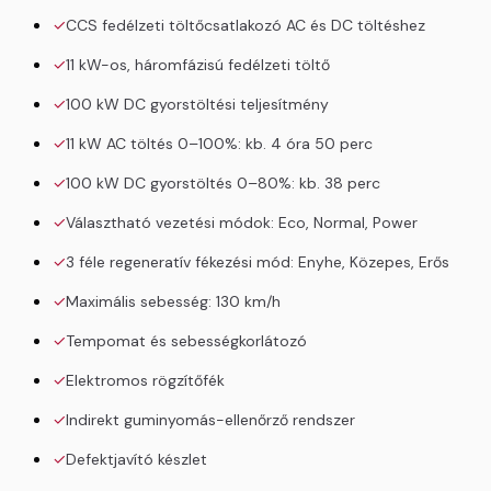
CCS fedélzeti töltőcsatlakozó AC és DC töltéshez
11 kW-os, háromfázisú fedélzeti töltő
100 kW DC gyorstöltési teljesítmény
11 kW AC töltés 0–100%: kb. 4 óra 50 perc
100 kW DC gyorstöltés 0–80%: kb. 38 perc
Választható vezetési módok: Eco, Normal, Power
3 féle regeneratív fékezési mód: Enyhe, Közepes, Erős
Maximális sebesség: 130 km/h
Tempomat és sebességkorlátozó
Elektromos rögzítőfék
Indirekt guminyomás-ellenőrző rendszer
Defektjavító készlet