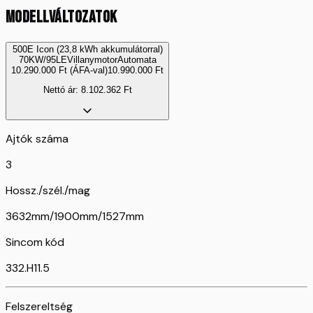
MODELLVÁLTOZATOK
500E Icon (23,8 kWh akkumulátorral)
70KW/95LE
Villanymotor
Automata
10.290.000
Ft
(ÁFA-val)
10.990.000
Ft
Nettó ár:
8.102.362
Ft
Ajtók száma
3
Hossz./szél./mag
3632mm/1900mm/1527mm
Sincom kód
332.H11.5
Felszereltség