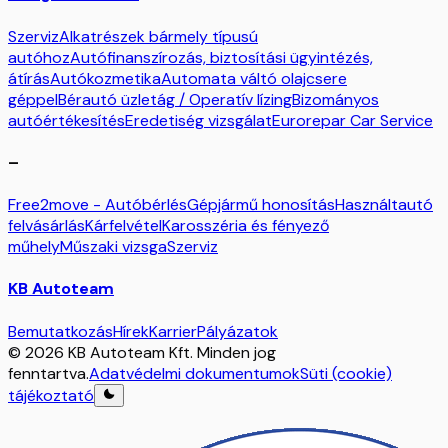
Szerviz
Alkatrészek bármely típusú
autóhoz
Autófinanszírozás, biztosítási ügyintézés,
átírás
Autókozmetika
Automata váltó olajcsere
géppel
Bérautó üzletág / Operatív lízing
Bizományos
autóértékesítés
Eredetiség vizsgálat
Eurorepar Car Service
–
Free2move - Autóbérlés
Gépjármű honosítás
Használtautó
felvásárlás
Kárfelvétel
Karosszéria és fényező
műhely
Műszaki vizsga
Szerviz
KB Autoteam
Bemutatkozás
Hírek
Karrier
Pályázatok
© 2026 KB Autoteam Kft. Minden jog
fenntartva.
Adatvédelmi dokumentumok
Süti (cookie)
tájékoztató