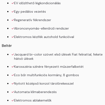
EV időzíthető légkondicionálás
Egy pedálos vezetés
Regeneratív fékrendszer
Abroncsnyomás-ellenőrző rendszer
Elektromos kézifék autohold funkcióval
Beltér
Jacquard bi-color szövet első ülések Fiat felirattal, fekete
hátsó ülések
Karosszéria színére fényezett műszerfalbetét
Eco bőr multifunkciós kormány, 8 gombos
Nyitott középső konzol tárolórekesszel
Automata klímaberendezés
Elektromos ablakemelők