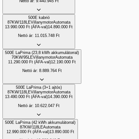
Nettó ár:
9.440.945
Ft
500E kabrió
87KW/118LE
Villanymotor
Automata
13.990.000
Ft
(ÁFA-val)
14.890.000
Ft
Nettó ár:
11.015.748
Ft
500E LaPrima (23,8 kWh akkumulátorral)
70KW/95LE
Villanymotor
Automata
11.290.000
Ft
(ÁFA-val)
12.190.000
Ft
Nettó ár:
8.889.764
Ft
500E LaPrima (3+1 ajtós)
87KW/118LE
Villanymotor
Automata
13.490.000
Ft
(ÁFA-val)
14.390.000
Ft
Nettó ár:
10.622.047
Ft
500E LaPrima (42 kWh akkumulátorral)
87KW/118LE
Automata
12.990.000
Ft
(ÁFA-val)
13.890.000
Ft