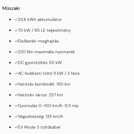
Műszaki
23,8 kWh akkumulátor
70 kW / 95 LE teljesítmény
Elsőkerék-meghajtás
220 Nm maximális nyomaték
DC gyorstöltés 50 kW
AC fedélzeti töltő 11 kW / 3 fázis
Hatótáv kombinált: 190 km
Hatótáv városi: 257 km
Gyorsulás 0–100 km/h: 9,5 mp
Végsebesség: 135 km/h
EV Mode 3 töltőkábel