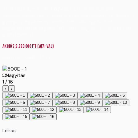
"Eljött az ideje annak, hogy az 500-as kihasználja
népszerűségét, és a megoldás részese legyen. Továbbra is
gyönyörű és sármos, de elköteleződik egy sokkal
nagyszerűbb dolog felé." (Olivier François – President Fiat
Brand Global)
Akciós:
9.990.000
Ft
(ÁFA-val)
Nettó ár:
7.866.142
Ft
Nagyítás
1
/
16
‹
›
Leiras