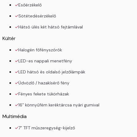
Esőérzékelő
Sötétedésérzékelő
Hátsó ülés két hátsó fejtámlával
Kültér
Halogén főfényszórók
LED-es nappali menetfény
LED hátsó és oldalsó jelzőlámpák
Üdvözlő / hazakísérő fény
Fényes fekete tükörházak
16” könnyűfém keréktárcsa nyári gumival
Multimédia
7” TFT műszeregység-kijelző