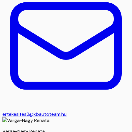
ertekesites2@kbautoteam.hu
Varga-Nagy Renáta