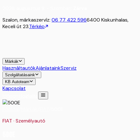
2026. augusztus 8. - Szombat:
Zárva
Szalon, márkaszervíz:
06 77 422 596
6400 Kiskunhalas,
Keceli út 23.
Térkép
Márkák
Használtautók
Ajánlataink
Szerviz
Szolgáltatásaink
KB Autoteam
Kapcsolat
Időpontfoglalás
Főoldal
/
Márkák
/
FIAT
/
500E
FIAT
·
Személyautó
500E