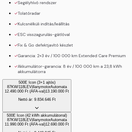
Segélyhívó rendszer
Tolatóradar
Kulcsnélküli indítás/leállítás
ESC visszagurulás-gátlóval
Fix & Go defektjavító készlet
Garancia: 2+3 év / 100 000 km Extended Care Premium
Akkumulátor-garancia: 8 év / 100 000 km a 23,8 kWh
akkumulátorra
500E Icon (3+1 ajtós)
87KW/118LE
Villanymotor
Automata
12.490.000
Ft
(ÁFA-val)
13.190.000
Ft
Nettó ár:
9.834.646
Ft
500E Icon (42 kWh akkumulátorral)
87KW/118LE
Villanymotor
Automata
11.990.000
Ft
(ÁFA-val)
12.690.000
Ft