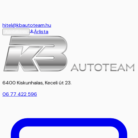
hitel@kbautoteam.hu
Árlista
Ajánlatkérés
6400 Kiskunhalas, Keceli út 23.
06 77 422 596