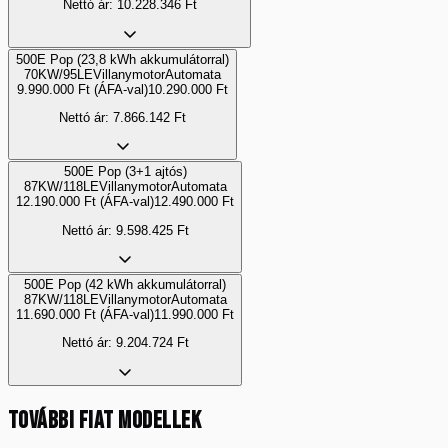
Nettó ár:
10.228.346
Ft
500E Pop (23,8 kWh akkumulátorral)
70KW/95LE
Villanymotor
Automata
9.990.000
Ft
(ÁFA-val)
10.290.000
Ft
Nettó ár:
7.866.142
Ft
500E Pop (3+1 ajtós)
87KW/118LE
Villanymotor
Automata
12.190.000
Ft
(ÁFA-val)
12.490.000
Ft
Nettó ár:
9.598.425
Ft
500E Pop (42 kWh akkumulátorral)
87KW/118LE
Villanymotor
Automata
11.690.000
Ft
(ÁFA-val)
11.990.000
Ft
Nettó ár:
9.204.724
Ft
TOVÁBBI
FIAT
MODELLEK