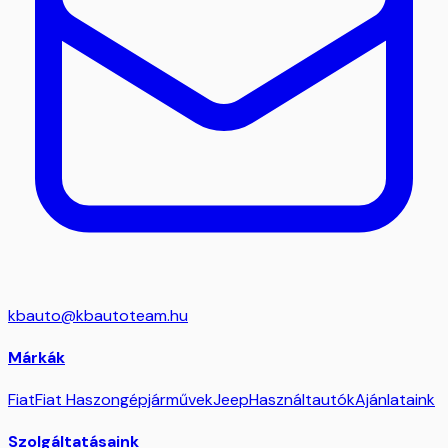
kbauto@kbautoteam.hu
Márkák
Fiat
Fiat Haszongépjárművek
Jeep
Használtautók
Ajánlataink
Szolgáltatásaink