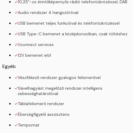
10,25”-os érintőképernyős rádió telefontükrözéssel, DAB
Audio rendszer 4 hangszóróval
USB bemenet teljes funkcióval és telefontükrözéssel
USB Type-C bemenet a középkonzolban, csak töltéshez
Uconnect services
12V bemenet elöl
Egyéb
Vészfékező rendszer gyalogos felismerővel
Sávelhagyást megelőző rendszer intelligens
sebességhatárolóval
Táblafelismerő rendszer
Éberségfigyelő asszisztens
Tempomat