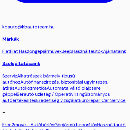
kbauto@kbautoteam.hu
Márkák
Fiat
Fiat Haszongépjárművek
Jeep
Használtautók
Ajánlataink
Szolgáltatásaink
Szerviz
Alkatrészek bármely típusú
autóhoz
Autófinanszírozás, biztosítási ügyintézés,
átírás
Autókozmetika
Automata váltó olajcsere
géppel
Bérautó üzletág / Operatív lízing
Bizományos
autóértékesítés
Eredetiség vizsgálat
Eurorepar Car Service
–
Free2move - Autóbérlés
Gépjármű honosítás
Használtautó