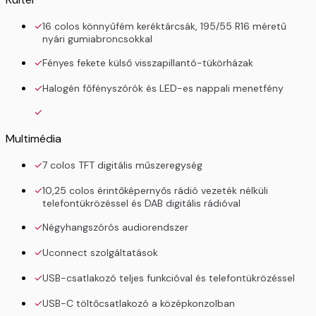
16 colos könnyűfém keréktárcsák, 195/55 R16 méretű
nyári gumiabroncsokkal
Fényes fekete külső visszapillantó-tükörházak
Halogén főfényszórók és LED-es nappali menetfény
Multimédia
7 colos TFT digitális műszeregység
10,25 colos érintőképernyős rádió vezeték nélküli
telefontükrözéssel és DAB digitális rádióval
Négyhangszórós audiorendszer
Uconnect szolgáltatások
USB-csatlakozó teljes funkcióval és telefontükrözéssel
USB-C töltőcsatlakozó a középkonzolban