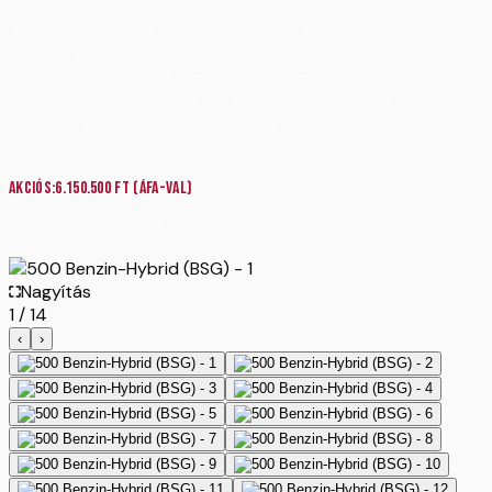
A múlt találkozik a jövő erejével Az 500 Hybrid Torino
ünnepli azt a várost, ahol minden kezdődött, ötvözve az
ikonikus olasz stílust a merész, előremutató hybrid
teljesítménnyel. Olyanoknak készült, akik autójukban
nemcsak a saját lelküket, hanem gyökereiket is
viszontlátják.
Akciós:
6.150.500
Ft
(ÁFA-val)
Nettó ár:
4.842.913
Ft
Nagyítás
1
/
14
‹
›