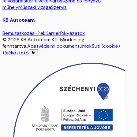
felvásárlás
Kárfelvétel
Karosszéria és fényező
műhely
Műszaki vizsga
Szerviz
KB Autoteam
Bemutatkozás
Hírek
Karrier
Pályázatok
© 2026 KB Autoteam Kft. Minden jog
fenntartva.
Adatvédelmi dokumentumok
Süti (cookie)
tájékoztató