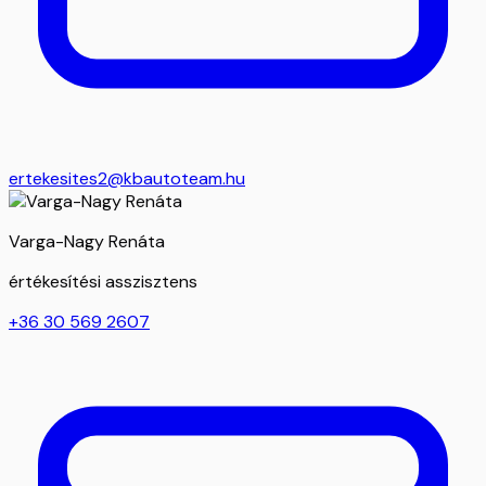
ertekesites2@kbautoteam.hu
Varga-Nagy Renáta
értékesítési asszisztens
+36 30 569 2607