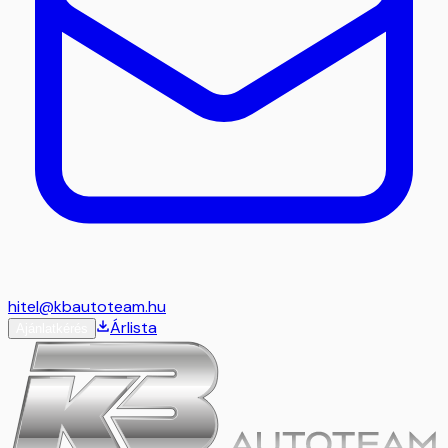
hitel@kbautoteam.hu
Árlista
Ajánlatkérés