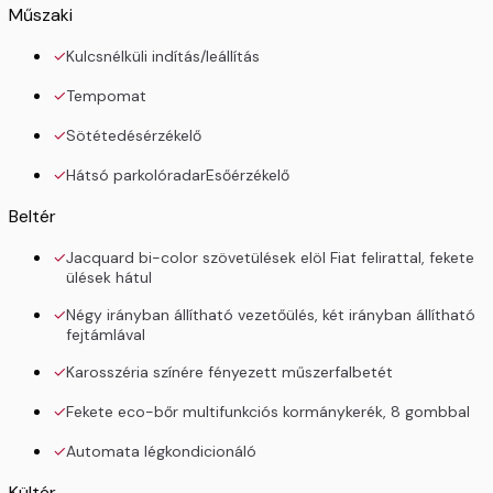
Műszaki
Kulcsnélküli indítás/leállítás
Tempomat
Sötétedésérzékelő
Hátsó parkolóradarEsőérzékelő
Beltér
Jacquard bi-color szövetülések elöl Fiat felirattal, fekete
ülések hátul
Négy irányban állítható vezetőülés, két irányban állítható
fejtámlával
Karosszéria színére fényezett műszerfalbetét
Fekete eco-bőr multifunkciós kormánykerék, 8 gombbal
Automata légkondicionáló
Kültér