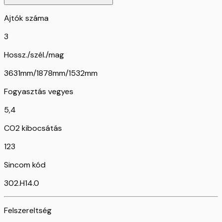
Ajtók száma
3
Hossz./szél./mag
3631mm/1878mm/1532mm
Fogyasztás vegyes
5,4
CO2 kibocsátás
123
Sincom kód
302.H14.0
Felszereltség