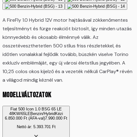
A FireFly 1.0 Hybrid 12V motor hajtásával zökkenőmentes
teljesítményt és fürge reakciót biztosít, így minden utazás
könnyedebb és okosabb élménnyé válik. Az
összetéveszthetetlen 500 stílus friss részletekkel, és
időtlen vonalakkal fejlődik tovább, büszkén viselve Torino
exkluzív emblémáját, egy új városi életstílus jegyében. A
10,25 colos okos kijelző és a vezeték nélküli CarPlay® révén
a világod mindig kéznél van.
MODELLVÁLTOZATOK
Fiat 500 Icon 1.0 BSG 65 LE
48KW/65LE
Benzin/Hybrid
Kézi
6.850.000
Ft
(ÁFA-val)
7.990.000
Ft
Nettó ár:
5.393.701
Ft