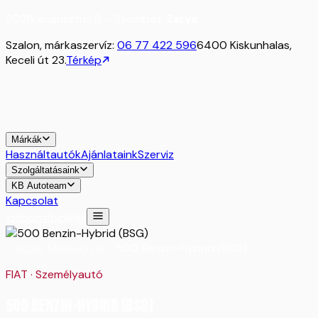
2026. augusztus 8. - Szombat:
Zárva
Szalon, márkaszervíz:
06 77 422 596
6400 Kiskunhalas,
Keceli út 23.
Térkép
Márkák
Használtautók
Ajánlataink
Szerviz
Szolgáltatásaink
KB Autoteam
Kapcsolat
Időpontfoglalás
Főoldal
/
Márkák
/
FIAT
/
500 Benzin-Hybrid (BSG)
FIAT
·
Személyautó
500 Benzin-Hybrid (BSG)