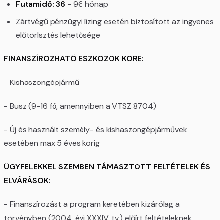
Futamidő:
36
- 96 hónap
Zártvégű pénzügyi lízing esetén biztosított az ingyenes
előtörlsztés lehetősége
FINANSZÍROZHATÓ ESZKÖZÖK KÖRE:
- Kishaszongépjármű
- Busz (9-16 fő, amennyiben a VTSZ 8704)
- Új és használt személy- és kishaszongépjárművek
esetében max 5 éves korig
ÜGYFELEKKEL SZEMBEN TÁMASZTOTT FELTÉTELEK ÉS
ELVÁRÁSOK:
- Finanszírozást a program keretében kizárólag a
törvényben (2004. évi XXXIV. tv.) előírt feltételeknek