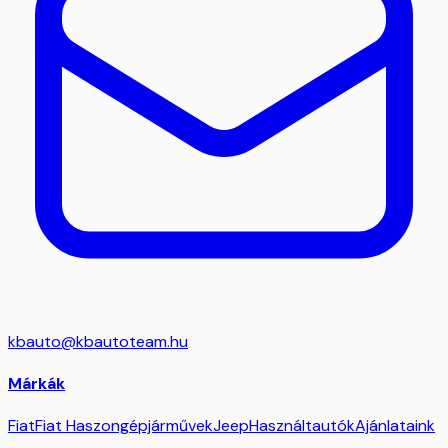
kbauto@kbautoteam.hu
Márkák
Fiat
Fiat Haszongépjárművek
Jeep
Használtautók
Ajánlataink