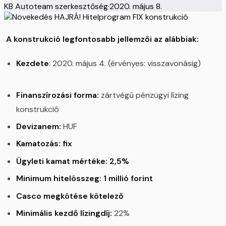
KB Autoteam szerkesztőség
·
2020. május 8.
A konstrukció legfontosabb jellemzői az alábbiak:
Kezdete
: 2020. május 4. (érvényes: visszavonásig)
Finanszírozási forma:
zártvégű pénzügyi lízing
konstrukció
Devizanem:
HUF
Kamatozás: fix
Ügyleti kamat mértéke: 2,5%
Minimum hitelösszeg: 1 millió forint
Casco megkötése kötelező
Minimális kezdő lízingdíj:
22%