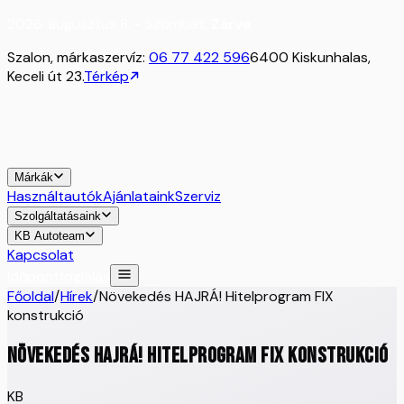
2026. augusztus 8. - Szombat:
Zárva
Szalon, márkaszervíz:
06 77 422 596
6400 Kiskunhalas,
Keceli út 23.
Térkép
Márkák
Használtautók
Ajánlataink
Szerviz
Szolgáltatásaink
KB Autoteam
Kapcsolat
Időpontfoglalás
Főoldal
/
Hírek
/
Növekedés HAJRÁ! Hitelprogram FIX
konstrukció
Növekedés HAJRÁ! Hitelprogram FIX konstrukció
KB