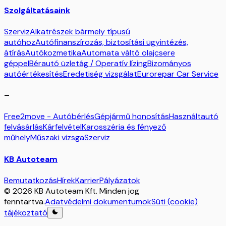
Szolgáltatásaink
Szerviz
Alkatrészek bármely típusú
autóhoz
Autófinanszírozás, biztosítási ügyintézés,
átírás
Autókozmetika
Automata váltó olajcsere
géppel
Bérautó üzletág / Operatív lízing
Bizományos
autóértékesítés
Eredetiség vizsgálat
Eurorepar Car Service
–
Free2move - Autóbérlés
Gépjármű honosítás
Használtautó
felvásárlás
Kárfelvétel
Karosszéria és fényező
műhely
Műszaki vizsga
Szerviz
KB Autoteam
Bemutatkozás
Hírek
Karrier
Pályázatok
© 2026 KB Autoteam Kft. Minden jog
fenntartva.
Adatvédelmi dokumentumok
Süti (cookie)
tájékoztató