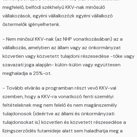
megfelelő, belfödi székhelyű KKV-nak minősülő
vállakozások, egyéni vállalkozózk egyéni vállalkozó
őstermelők igényelhetenk.
- Nem minősül KKV-nak (az NHP vonatkozásában) az a
vállalkozás, amelyben az állam vagy az önkormányzat
közvetlen vagy közvetett tulajdoni részesedése -tőke vagy
szavazati joga alapján- külön-külön vagy együttesen
meghaladja a 25%-ot.
- Tovább elvárás a programban részt vevő KKV-val
szemben, hogy a KKV-ra vonatkozó fenti személyi
feltételeknek meg nem felelő és nem magánszemély
tulajdonosok (ideértve az állami és önkormányzati
tulajdonsokat is) közvetlen és közvetett részesedése a
lízingszerződés futamideje alatt sem haladhatja meg a