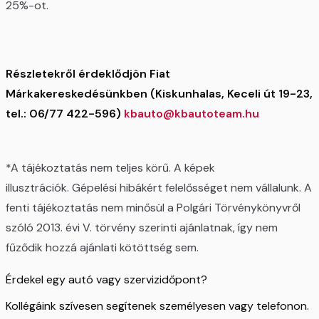
25%-ot.
Részletekről érdeklődjön Fiat
Márkakereskedésünkben (Kiskunhalas, Keceli út 19-23,
tel.: 06/77 422-596)
kbauto@kbautoteam.hu
*A tájékoztatás nem teljes körű. A képek
illusztrációk. Gépelési hibákért felelősséget nem vállalunk. A
fenti tájékoztatás nem minősül a Polgári Törvénykönyvről
szóló 2013. évi V. törvény szerinti ajánlatnak, így nem
fűződik hozzá ajánlati kötöttség sem.
Érdekel egy autó vagy szervizidőpont?
Kollégáink szívesen segítenek személyesen vagy telefonon.