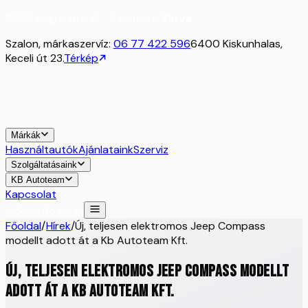
2026. augusztus 8. - Szombat:
Zárva
Szalon, márkaszervíz:
06 77 422 596
6400 Kiskunhalas,
Keceli út 23.
Térkép
Márkák
Használtautók
Ajánlataink
Szerviz
Szolgáltatásaink
KB Autoteam
Kapcsolat
Időpontfoglalás
Főoldal
/
Hírek
/
Új, teljesen elektromos Jeep Compass
modellt adott át a Kb Autoteam Kft.
Új, teljesen elektromos Jeep Compass modellt
adott át a Kb Autoteam Kft.