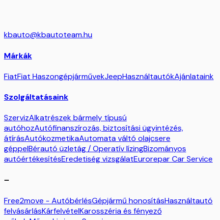
kbauto@kbautoteam.hu
Márkák
Fiat
Fiat Haszongépjárművek
Jeep
Használtautók
Ajánlataink
Szolgáltatásaink
Szerviz
Alkatrészek bármely típusú
autóhoz
Autófinanszírozás, biztosítási ügyintézés,
átírás
Autókozmetika
Automata váltó olajcsere
géppel
Bérautó üzletág / Operatív lízing
Bizományos
autóértékesítés
Eredetiség vizsgálat
Eurorepar Car Service
–
Free2move - Autóbérlés
Gépjármű honosítás
Használtautó
felvásárlás
Kárfelvétel
Karosszéria és fényező