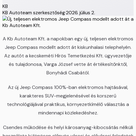
KB
KB Autoteam szerkesztőség
·
2026. július 2.
A Kb Autoteam Kft. a napokban egy új, teljesen elektromos
Jeep Compass modellt adott át kiskunhalasi telephelyén.
Az autót a kecskeméti Hírös Temetkezési Kft. ügyvezetője
és tulajdonosa, Varga József vette át értékesítőnktől,
Bonyhádi Csabától.
Az új Jeep Compass 100%-ban elektromos hajtásával,
karakteres SUV-megjelenésével és korszerű
technológiájával praktikus, környezetkímélő választás a
mindennapi közlekedéshez.
Csendes működése és helyi károsanyag-kibocsátás nélküli
használata különösen előnyös városi és elővárosi feladatok