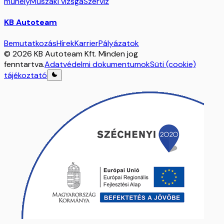
műhely
Műszaki vizsga
Szerviz
KB Autoteam
Bemutatkozás
Hírek
Karrier
Pályázatok
© 2026 KB Autoteam Kft. Minden jog
fenntartva.
Adatvédelmi dokumentumok
Süti (cookie)
tájékoztató