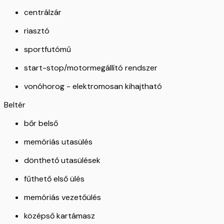
centrálzár
riasztó
sportfutómű
start-stop/motormegállító rendszer
vonóhorog - elektromosan kihajtható
Beltér
bőr belső
memóriás utasülés
dönthető utasülések
fűthető első ülés
memóriás vezetőülés
középső kartámasz