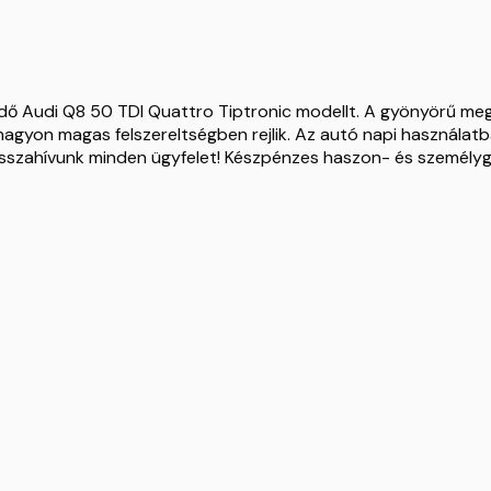
endő Audi Q8 50 TDI Quattro Tiptronic modellt. A gyönyörű m
agyon magas felszereltségben rejlik. Az autó napi használatb
isszahívunk minden ügyfelet! Készpénzes haszon- és személygé