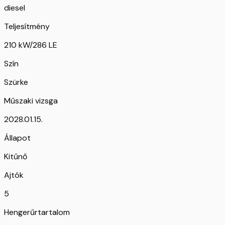
diesel
Teljesítmény
210 kW/286 LE
Szín
Szürke
Műszaki vizsga
2028.01.15.
Állapot
Kitűnő
Ajtók
5
Hengerűrtartalom