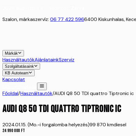
2026. augusztus 8. - Szombat:
Zárva
Szalon, márkaszervíz:
06 77 422 596
6400 Kiskunhalas, Kecel
Márkák
Használtautók
Ajánlataink
Szerviz
Szolgáltatásaink
KB Autoteam
Kapcsolat
Időpontfoglalás
Főoldal
/
Használtautók
/
AUDI Q8 50 TDI quattro Tiptronic ic
AUDI Q8 50 TDI quattro Tiptronic ic
2024.01.15. (Mo.-i forgalomba helyezés)
99 870 km
diesel
24 990 000
Ft