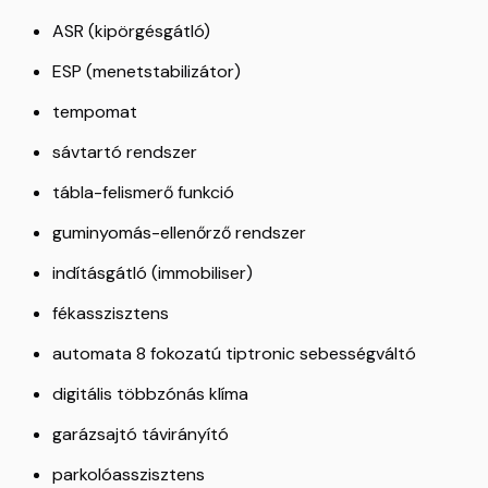
ASR (kipörgésgátló)
ESP (menetstabilizátor)
tempomat
sávtartó rendszer
tábla-felismerő funkció
guminyomás-ellenőrző rendszer
indításgátló (immobiliser)
fékasszisztens
automata 8 fokozatú tiptronic sebességváltó
digitális többzónás klíma
garázsajtó távirányító
parkolóasszisztens