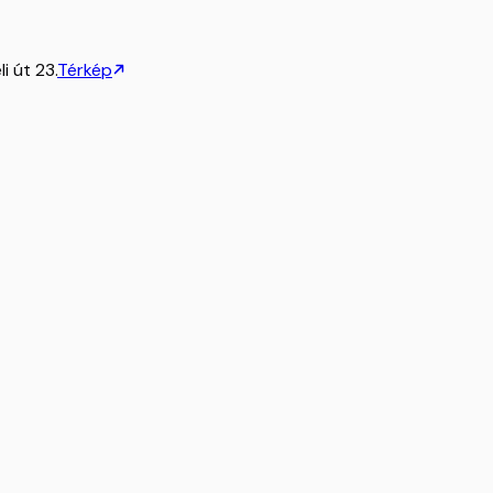
i út 23.
Térkép