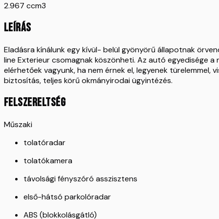
2.967 ccm3
LEÍRÁS
Eladásra kínálunk egy kívül- belül gyönyörű állapotnak örv
line Exterieur csomagnak köszönheti. Az autó egyedisége a n
elérhetőek vagyunk, ha nem érnek el, legyenek türelemmel, v
biztosítás, teljes körű okmányirodai ügyintézés.
FELSZERELTSÉG
Műszaki
tolatóradar
tolatókamera
távolsági fényszóró asszisztens
első-hátsó parkolóradar
ABS (blokkolásgátló)