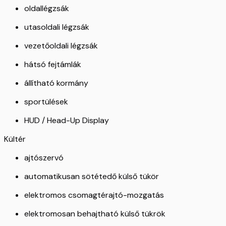
oldallégzsák
utasoldali légzsák
vezetőoldali légzsák
hátsó fejtámlák
állítható kormány
sportülések
HUD / Head-Up Display
Kültér
ajtószervó
automatikusan sötétedő külső tükör
elektromos csomagtérajtó-mozgatás
elektromosan behajtható külső tükrök