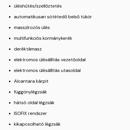
üléshűtés/szellőztetés
automatikusan sötétedő belső tükör
masszírozós ülés
multifunkciós kormánykerék
deréktámasz
elektromos ülésállítás vezetőoldal
elektromos ülésállítás utasoldal
Alcantara kárpit
függönylégzsák
hátsó oldal légzsák
ISOFIX rendszer
kikapcsolható légzsák