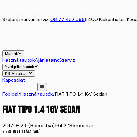
2026. augusztus 8. - Szombat:
Zárva
Szalon, márkaszervíz:
06 77 422 596
6400 Kiskunhalas, Kecel
Márkák
Használtautók
Ajánlataink
Szerviz
Szolgáltatásaink
KB Autoteam
Kapcsolat
Időpontfoglalás
Főoldal
/
Használtautók
/
FIAT TIPO 1.4 16V Sedan
FIAT TIPO 1.4 16V Sedan
2017.08.29. (Honosítva)
164.278 km
benzin
2.999.000
Ft
(ÁFA-val)