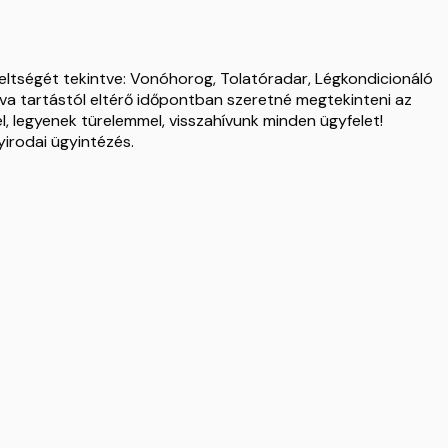
zereltségét tekintve: Vonóhorog, Tolatóradar, Légkondicionáló
tva tartástól eltérő időpontban szeretné megtekinteni az
, legyenek türelemmel, visszahívunk minden ügyfelet!
yirodai ügyintézés.