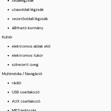
oldallégzsák
utasoldali légzsák
vezetőoldali légzsák
állítható kormány
Kültér
elektromos ablak elöl
elektromos tükör
színezett üveg
Multimédia / Navigáció
rádió
USB csatlakozó
AUX csatlakozó
MP3 lejátszás