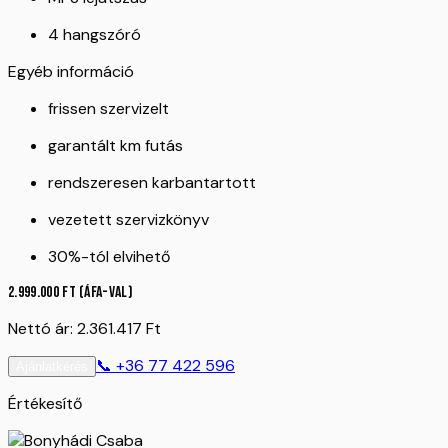
4 hangszóró
Egyéb információ
frissen szervizelt
garantált km futás
rendszeresen karbantartott
vezetett szervizkönyv
30%-tól elvihető
2.999.000
Ft
(ÁFA-val)
Nettó ár:
2.361.417
Ft
📞
+36 77 422 596
Ajánlatkérés
Értékesítő