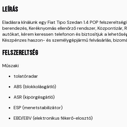
LEÍRÁS
Eladásra kínálunk egy Fiat Tipo Szedan 1.4 POP felszereltségi
berendezés, Keréknyomás ellenőrző rendszer, Központizár, R
autókat, kérem keressen telefonon és biztosítjuk a lehetősé
Készpénzes haszon- és személygépjármű felvásárlás, bizomány
FELSZERELTSÉG
Műszaki
tolatóradar
ABS (blokkolásgátló)
ASR (kipörgésgátló)
ESP (menetstabilizátor)
EBD/EBV (elektronikus fékerő-elosztó)