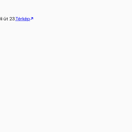
i út 23.
Térkép