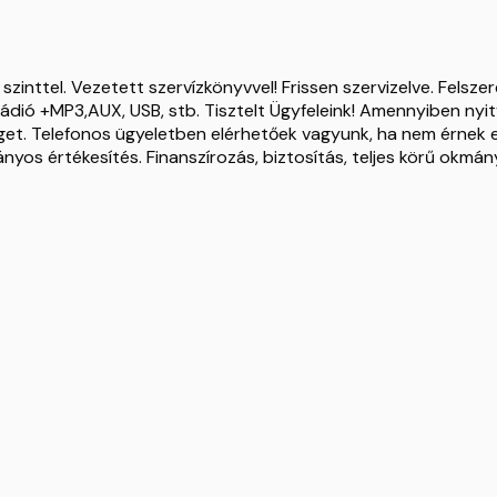
 szinttel. Vezetett szervízkönyvvel! Frissen szervizelve. Fels
ádió +MP3,AUX, USB, stb. Tisztelt Ügyfeleink! Amennyiben nyi
get. Telefonos ügyeletben elérhetőek vagyunk, ha nem érnek el
os értékesítés. Finanszírozás, biztosítás, teljes körű okmán