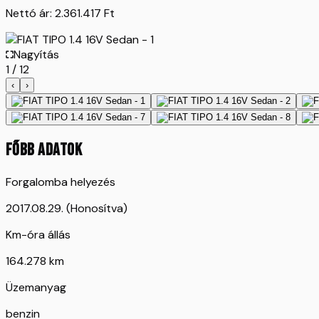
Nettó ár:
2.361.417
Ft
Nagyítás
1
/
12
‹
›
FŐBB ADATOK
Forgalomba helyezés
2017.08.29. (Honosítva)
Km-óra állás
164.278 km
Üzemanyag
benzin