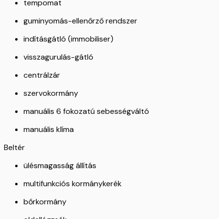
tempomat
guminyomás-ellenőrző rendszer
indításgátló (immobiliser)
visszagurulás-gátló
centrálzár
szervokormány
manuális 6 fokozatú sebességváltó
manuális klíma
Beltér
ülésmagasság állítás
multifunkciós kormánykerék
bőrkormány