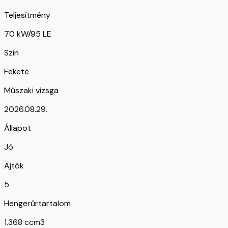
Teljesítmény
70 kW/95 LE
Szín
Fekete
Műszaki vizsga
2026.08.29.
Állapot
Jó
Ajtók
5
Hengerűrtartalom
1.368 ccm3