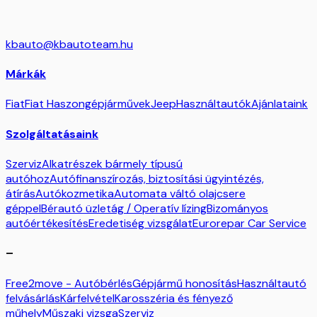
kbauto@kbautoteam.hu
Márkák
Fiat
Fiat Haszongépjárművek
Jeep
Használtautók
Ajánlataink
Szolgáltatásaink
Szerviz
Alkatrészek bármely típusú
autóhoz
Autófinanszírozás, biztosítási ügyintézés,
átírás
Autókozmetika
Automata váltó olajcsere
géppel
Bérautó üzletág / Operatív lízing
Bizományos
autóértékesítés
Eredetiség vizsgálat
Eurorepar Car Service
–
Free2move - Autóbérlés
Gépjármű honosítás
Használtautó
felvásárlás
Kárfelvétel
Karosszéria és fényező
műhely
Műszaki vizsga
Szerviz