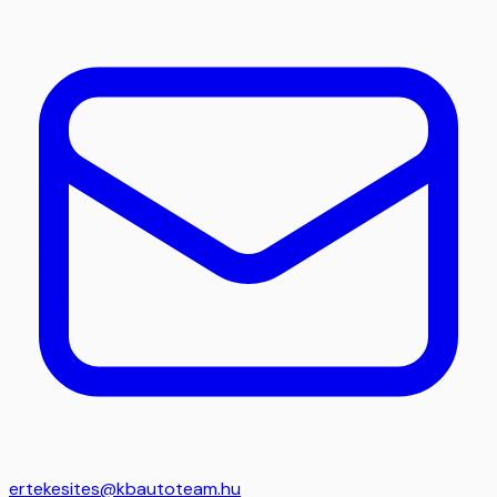
ertekesites@kbautoteam.hu