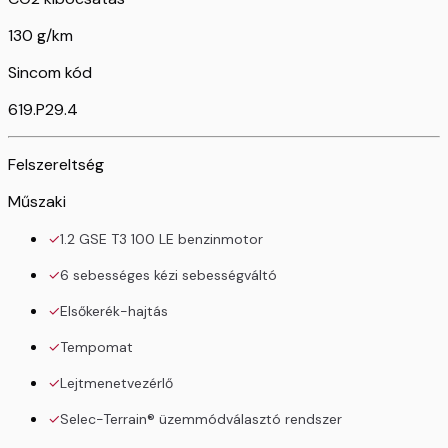
130 g/km
Sincom kód
619.P29.4
Felszereltség
Műszaki
1.2 GSE T3 100 LE benzinmotor
6 sebességes kézi sebességváltó
Elsőkerék-hajtás
Tempomat
Lejtmenetvezérlő
Selec-Terrain® üzemmódválasztó rendszer