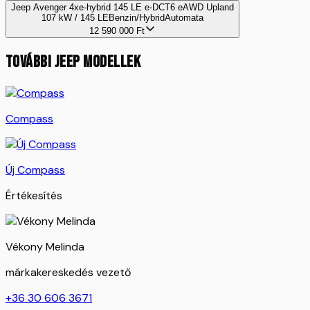
Jeep Avenger 4xe-hybrid 145 LE e-DCT6 eAWD Upland
107 kW / 145 LE
Benzin/Hybrid
Automata
12 590 000
Ft
TOVÁBBI
JEEP
MODELLEK
Compass
Új Compass
Értékesítés
Vékony Melinda
márkakereskedés vezető
+36 30 606 3671