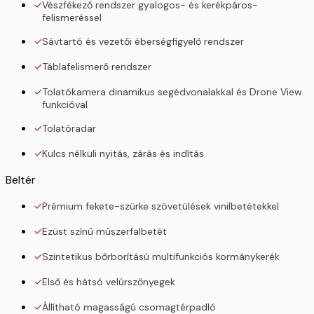
Vészfékező rendszer gyalogos- és kerékpáros-
felismeréssel
Sávtartó és vezetői éberségfigyelő rendszer
Táblafelismerő rendszer
Tolatókamera dinamikus segédvonalakkal és Drone View
funkcióval
Tolatóradar
Kulcs nélküli nyitás, zárás és indítás
Beltér
Prémium fekete-szürke szövetülések vinilbetétekkel
Ezüst színű műszerfalbetét
Szintetikus bőrborítású multifunkciós kormánykerék
Első és hátsó velúrszőnyegek
Állítható magasságú csomagtérpadló