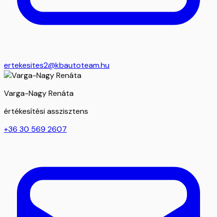
ertekesites2@kbautoteam.hu
Varga-Nagy Renáta
értékesítési asszisztens
+36 30 569 2607