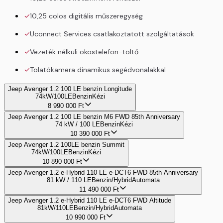
10,25 colos digitális műszeregység
Uconnect Services csatlakoztatott szolgáltatások
Vezeték nélküli okostelefon-töltő
Tolatókamera dinamikus segédvonalakkal
Jeep Avenger 1.2 100 LE benzin Longitude
74kW/100LE
Benzin
Kézi
8 990 000
Ft
Jeep Avenger 1.2 100 LE benzin M6 FWD 85th Anniversary
74 kW / 100 LE
Benzin
Kézi
10 390 000
Ft
Jeep Avenger 1.2 100LE benzin Summit
74kW/100LE
Benzin
Kézi
10 890 000
Ft
Jeep Avenger 1.2 e-Hybrid 110 LE e-DCT6 FWD 85th Anniversary
81 kW / 110 LE
Benzin/Hybrid
Automata
11 490 000
Ft
Jeep Avenger 1.2 e-Hybrid 110 LE e-DCT6 FWD Altitude
81kW/110LE
Benzin/Hybrid
Automata
10 990 000
Ft