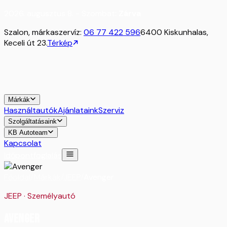
2026. augusztus 8. - Szombat:
Zárva
Szalon, márkaszervíz:
06 77 422 596
6400 Kiskunhalas,
Keceli út 23.
Térkép
Márkák
Használtautók
Ajánlataink
Szerviz
Szolgáltatásaink
KB Autoteam
Kapcsolat
Időpontfoglalás
Főoldal
/
Márkák
/
JEEP
/
Avenger
JEEP
·
Személyautó
Avenger