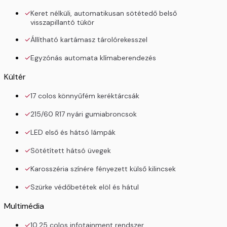
Keret nélküli, automatikusan sötétedő belső
visszapillantó tükör
Állítható kartámasz tárolórekesszel
Egyzónás automata klímaberendezés
Kültér
17 colos könnyűfém keréktárcsák
215/60 R17 nyári gumiabroncsok
LED első és hátsó lámpák
Sötétített hátsó üvegek
Karosszéria színére fényezett külső kilincsek
Szürke védőbetétek elöl és hátul
Multimédia
10,25 colos infotainment rendszer