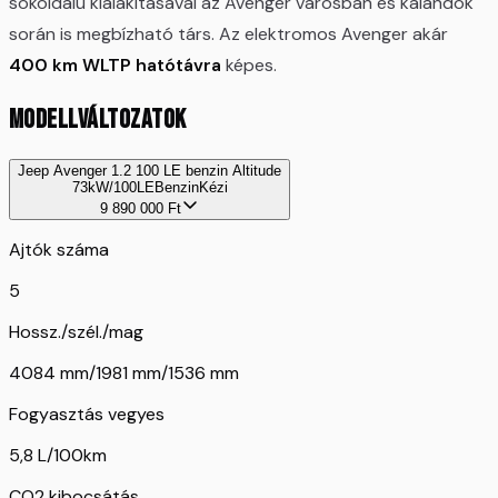
sokoldalú kialakításával az Avenger városban és kalandok
során is megbízható társ. Az elektromos Avenger akár
400 km WLTP hatótávra
képes.
MODELLVÁLTOZATOK
Jeep Avenger 1.2 100 LE benzin Altitude
73kW/100LE
Benzin
Kézi
9 890 000
Ft
Ajtók száma
5
Hossz./szél./mag
4084 mm/1981 mm/1536 mm
Fogyasztás vegyes
5,8 L/100km
CO2 kibocsátás