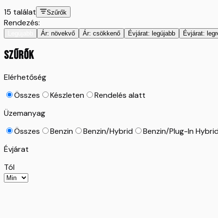
15
találat
Szűrők
Rendezés:
Legújabb
Ár: növekvő
Ár: csökkenő
Évjárat: legújabb
Évjárat: leg
SZŰRŐK
Elérhetőség
Összes
Készleten
Rendelés alatt
Üzemanyag
Összes
Benzin
Benzin/Hybrid
Benzin/Plug-In Hybri
Évjárat
Tól