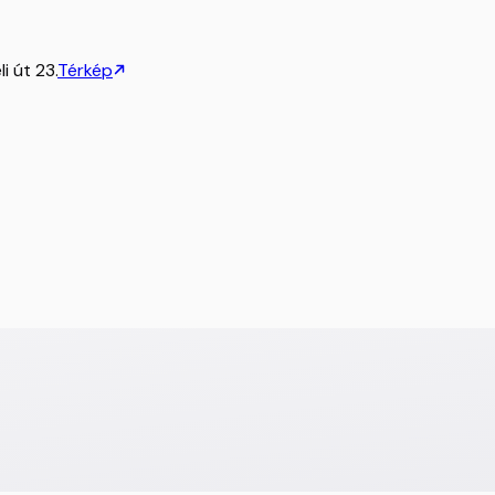
i út 23.
Térkép