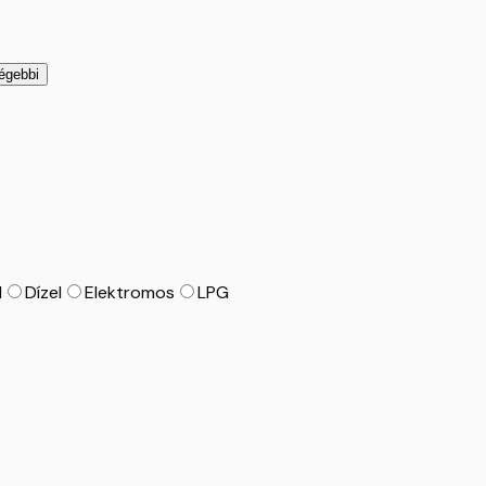
régebbi
d
Dízel
Elektromos
LPG