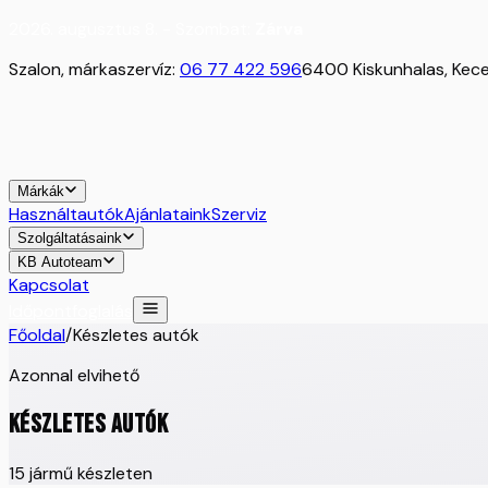
2026. augusztus 8. - Szombat:
Zárva
Szalon, márkaszervíz:
06 77 422 596
6400 Kiskunhalas, Kecel
Márkák
Használtautók
Ajánlataink
Szerviz
Szolgáltatásaink
KB Autoteam
Kapcsolat
Időpontfoglalás
Főoldal
/
Készletes autók
Azonnal elvihető
KÉSZLETES AUTÓK
15
jármű készleten