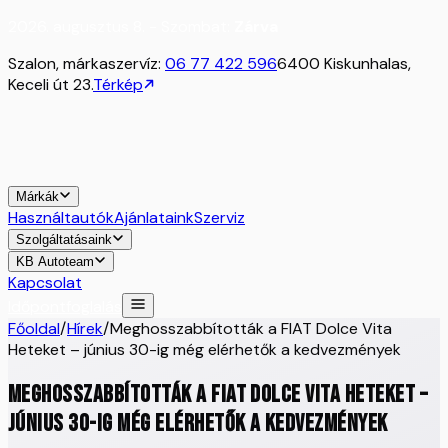
2026. augusztus 8. - Szombat:
Zárva
Szalon, márkaszervíz:
06 77 422 596
6400 Kiskunhalas,
Keceli út 23.
Térkép
Márkák
Használtautók
Ajánlataink
Szerviz
Szolgáltatásaink
KB Autoteam
Kapcsolat
Időpontfoglalás
Főoldal
/
Hírek
/
Meghosszabbították a FIAT Dolce Vita
Heteket – június 30-ig még elérhetők a kedvezmények
Meghosszabbították a FIAT Dolce Vita Heteket –
június 30-ig még elérhetők a kedvezmények