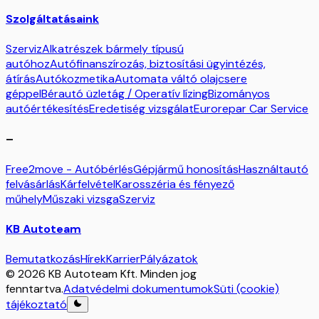
Szolgáltatásaink
Szerviz
Alkatrészek bármely típusú
autóhoz
Autófinanszírozás, biztosítási ügyintézés,
átírás
Autókozmetika
Automata váltó olajcsere
géppel
Bérautó üzletág / Operatív lízing
Bizományos
autóértékesítés
Eredetiség vizsgálat
Eurorepar Car Service
–
Free2move - Autóbérlés
Gépjármű honosítás
Használtautó
felvásárlás
Kárfelvétel
Karosszéria és fényező
műhely
Műszaki vizsga
Szerviz
KB Autoteam
Bemutatkozás
Hírek
Karrier
Pályázatok
© 2026 KB Autoteam Kft. Minden jog
fenntartva.
Adatvédelmi dokumentumok
Süti (cookie)
tájékoztató