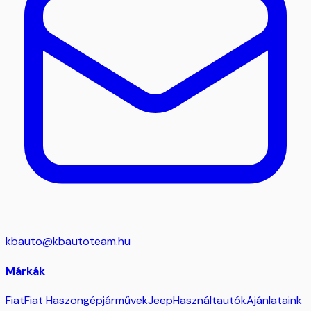
kbauto@kbautoteam.hu
Márkák
Fiat
Fiat Haszongépjárművek
Jeep
Használtautók
Ajánlataink