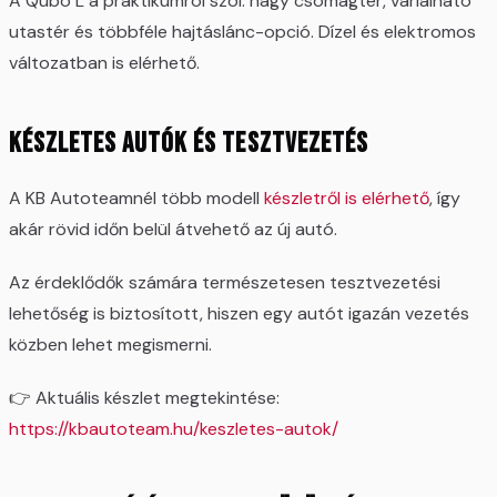
A Qubo L a praktikumról szól: nagy csomagtér, variálható
utastér és többféle hajtáslánc-opció. Dízel és elektromos
változatban is elérhető.
Készletes autók és tesztvezetés
A KB Autoteamnél több modell
készletről is elérhető
, így
akár rövid időn belül átvehető az új autó.
Az érdeklődők számára természetesen tesztvezetési
lehetőség is biztosított, hiszen egy autót igazán vezetés
közben lehet megismerni.
👉 Aktuális készlet megtekintése:
https://kbautoteam.hu/keszletes-autok/