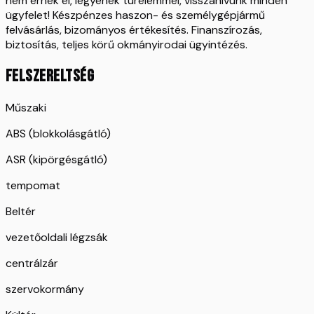
nem érnek el, legyenek türelemmel, visszahívunk minden
ügyfelet! Készpénzes haszon- és személygépjármű
felvásárlás, bizományos értékesítés. Finanszírozás,
biztosítás, teljes körű okmányirodai ügyintézés.
FELSZERELTSÉG
Műszaki
ABS (blokkolásgátló)
ASR (kipörgésgátló)
tempomat
Beltér
vezetőoldali légzsák
centrálzár
szervokormány