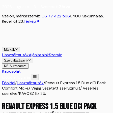
2026. augusztus 8. - Szombat:
Zárva
Szalon, márkaszervíz:
06 77 422 596
6400 Kiskunhalas,
Keceli út 23.
Térkép
Márkák
Használtautók
Ajánlataink
Szerviz
Szolgáltatásaink
KB Autoteam
Kapcsolat
Időpontfoglalás
Főoldal
/
Használtautók
/
Renault Express 1.5 Blue dCi Pack
Comfort Mo.-i./ Végig vezetett szervízmúlt/ Vezérlés
cserélve/KAVOSZ fix 3%
Renault Express 1.5 Blue dCi Pack