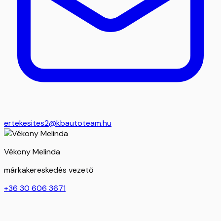
ertekesites2@kbautoteam.hu
Vékony Melinda
márkakereskedés vezető
+36 30 606 3671