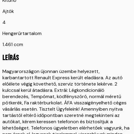
Kitűnő
Ajtók
4
Hengerűrtartalom
1.461 ccm
LEÍRÁS
Magyarországon újonnan üzembe helyezett,
karbantartott Renault Express került eladásra. Az autó
előélete végig követhető, szerviz története lekérve. 2
kulccsal kerül átadásra. Extrái: Légkondicionáló
berendezés, Tempómat, ködfényszóró, normál méretű
pótkerék, Fa raktérburkolat. ÁFA visszaigényelhető céges
vásárlás esetén. Tisztelt Ügyfeleink! Amennyiben nyitva
tartástól eltérő időpontban szeretné megtekinteni az
autókat, kérem keressen telefonon és biztosítjuk a
lehetőséget. Telefonos ügyeletben elérhetőek vagyunk, ha