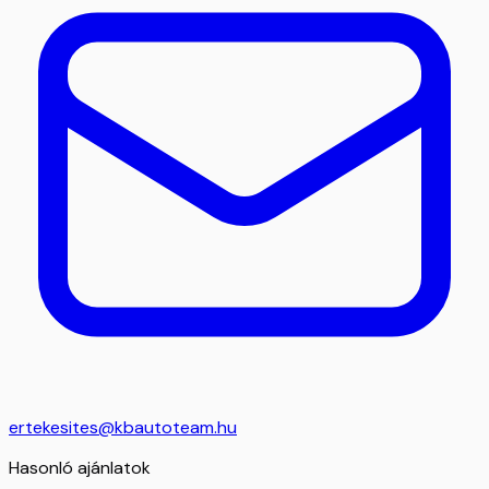
ertekesites@kbautoteam.hu
Hasonló ajánlatok