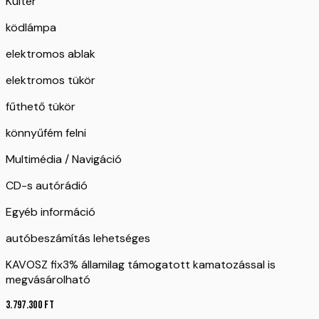
Kültér
ködlámpa
elektromos ablak
elektromos tükör
fűthető tükör
könnyűfém felni
Multimédia / Navigáció
CD-s autórádió
Egyéb információ
autóbeszámítás lehetséges
KAVOSZ fix3% államilag támogatott kamatozással is
megvásárolható
3.797.300
Ft