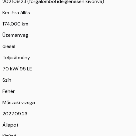
2021.09.23 (forgalomból ideiglenesen kivonva)
Km-óra állás
174.000 km
Üzemanyag
diesel
Teljesítmény
70 kW/ 95 LE
Szín
Fehér
Műszaki vizsga
2027.09.23
Állapot