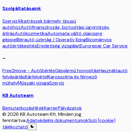
Szolgáltatásaink
Szerviz
Alkatrészek bármely típusú
autóhoz
Autófinanszírozás, biztosítási ügyintézés,
átírás
Autókozmetika
Automata váltó olajcsere
géppel
Bérautó üzletág / Operatív lízing
Bizományos
autóértékesítés
Eredetiség vizsgálat
Eurorepar Car Service
–
Free2move - Autóbérlés
Gépjármű honosítás
Használtautó
felvásárlás
Kárfelvétel
Karosszéria és fényező
műhely
Műszaki vizsga
Szerviz
KB Autoteam
Bemutatkozás
Hírek
Karrier
Pályázatok
© 2026 KB Autoteam Kft. Minden jog
fenntartva.
Adatvédelmi dokumentumok
Süti (cookie)
tájékoztató