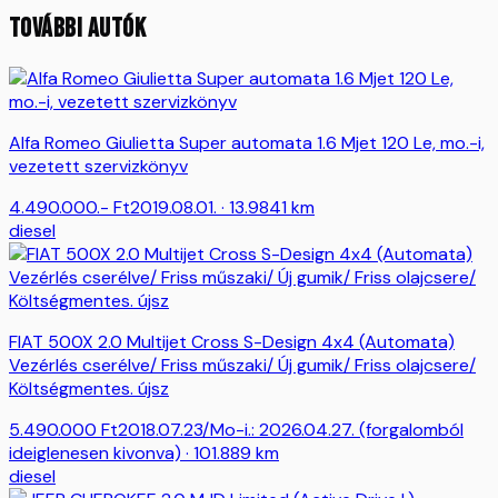
TOVÁBBI AUTÓK
Alfa Romeo Giulietta Super automata 1.6 Mjet 120 Le, mo.-i,
vezetett szervizkönyv
4.490.000.-
Ft
2019.08.01.
· 13.9841 km
diesel
FIAT 500X 2.0 Multijet Cross S-Design 4x4 (Automata)
Vezérlés cserélve/ Friss műszaki/ Új gumik/ Friss olajcsere/
Költségmentes. újsz
5.490.000
Ft
2018.07.23/Mo-i.: 2026.04.27. (forgalomból
ideiglenesen kivonva)
· 101.889 km
diesel