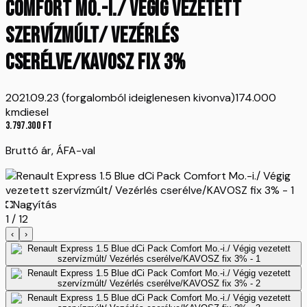
Comfort Mo.-i./ Végig vezetett
szervízmúlt/ Vezérlés
cserélve/KAVOSZ fix 3%
2021.09.23 (forgalomból ideiglenesen kivonva)
174.000
km
diesel
3.797.300
Ft
Bruttó ár, ÁFA-val
Nagyítás
1
/
12
‹
›