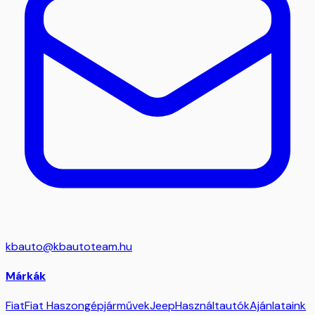
kbauto@kbautoteam.hu
Márkák
Fiat
Fiat Haszongépjárművek
Jeep
Használtautók
Ajánlataink