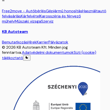
–
Free2move - Autóbérlés
Gépjármű honosítás
Használtautó
felvásárlás
Kárfelvétel
Karosszéria és fényező
műhely
Műszaki vizsga
Szerviz
KB Autoteam
Bemutatkozás
Hírek
Karrier
Pályázatok
© 2026 KB Autoteam Kft. Minden jog
fenntartva.
Adatvédelmi dokumentumok
Süti (cookie)
tájékoztató