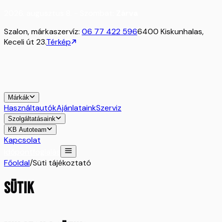
2026. augusztus 8. - Szombat:
Zárva
Szalon, márkaszervíz:
06 77 422 596
6400 Kiskunhalas,
Keceli út 23.
Térkép
Márkák
Használtautók
Ajánlataink
Szerviz
Szolgáltatásaink
KB Autoteam
Kapcsolat
Időpontfoglalás
Főoldal
/
Süti tájékoztató
SÜTIK