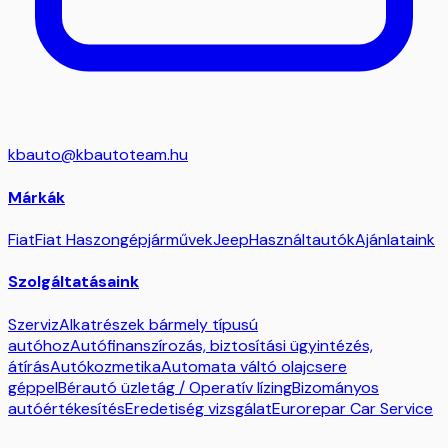
kbauto@kbautoteam.hu
Márkák
Fiat
Fiat Haszongépjárművek
Jeep
Használtautók
Ajánlataink
Szolgáltatásaink
Szerviz
Alkatrészek bármely típusú
autóhoz
Autófinanszírozás, biztosítási ügyintézés,
átírás
Autókozmetika
Automata váltó olajcsere
géppel
Bérautó üzletág / Operatív lízing
Bizományos
autóértékesítés
Eredetiség vizsgálat
Eurorepar Car Service