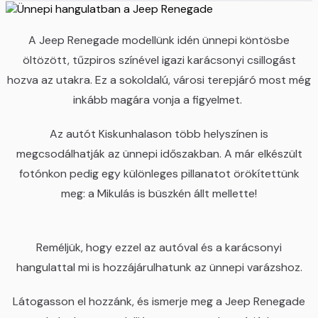
A Jeep Renegade modellünk idén ünnepi köntösbe
öltözött, tűzpiros színével igazi karácsonyi csillogást
hozva az utakra. Ez a sokoldalú, városi terepjáró most még
inkább magára vonja a figyelmet.
Az autót Kiskunhalason több helyszínen is
megcsodálhatják az ünnepi időszakban. A már elkészült
fotónkon pedig egy különleges pillanatot örökítettünk
meg: a Mikulás is büszkén állt mellette!
Reméljük, hogy ezzel az autóval és a karácsonyi
hangulattal mi is hozzájárulhatunk az ünnepi varázshoz.
Látogasson el hozzánk, és ismerje meg a Jeep Renegade