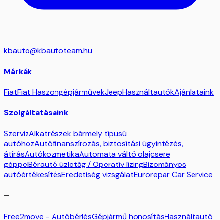
kbauto@kbautoteam.hu
Márkák
Fiat
Fiat Haszongépjárművek
Jeep
Használtautók
Ajánlataink
Szolgáltatásaink
Szerviz
Alkatrészek bármely típusú
autóhoz
Autófinanszírozás, biztosítási ügyintézés,
átírás
Autókozmetika
Automata váltó olajcsere
géppel
Bérautó üzletág / Operatív lízing
Bizományos
autóértékesítés
Eredetiség vizsgálat
Eurorepar Car Service
–
Free2move - Autóbérlés
Gépjármű honosítás
Használtautó