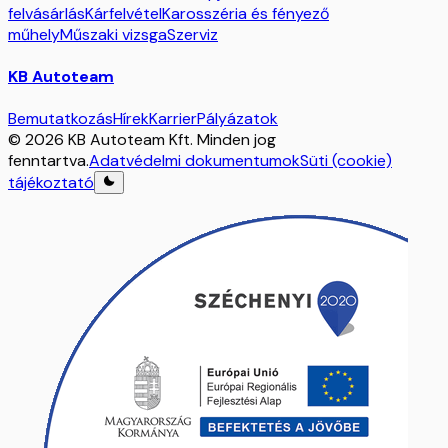
felvásárlás
Kárfelvétel
Karosszéria és fényező
műhely
Műszaki vizsga
Szerviz
KB Autoteam
Bemutatkozás
Hírek
Karrier
Pályázatok
© 2026 KB Autoteam Kft. Minden jog
fenntartva.
Adatvédelmi dokumentumok
Süti (cookie)
tájékoztató