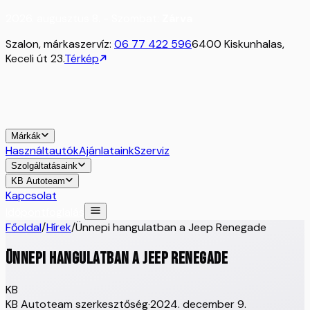
2026. augusztus 8. - Szombat:
Zárva
Szalon, márkaszervíz:
06 77 422 596
6400 Kiskunhalas,
Keceli út 23.
Térkép
Márkák
Használtautók
Ajánlataink
Szerviz
Szolgáltatásaink
KB Autoteam
Kapcsolat
Időpontfoglalás
Főoldal
/
Hírek
/
Ünnepi hangulatban a Jeep Renegade
Ünnepi hangulatban a Jeep Renegade
KB
KB Autoteam szerkesztőség
·
2024. december 9.