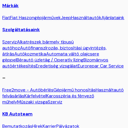
Márkák
Fiat
Fiat Haszongépjárművek
Jeep
Használtautók
Ajánlataink
Szolgáltatásaink
Szerviz
Alkatrészek bármely típusú
autóhoz
Autófinanszírozás, biztosítási ügyintézés,
átírás
Autókozmetika
Automata váltó olajcsere
géppel
Bérautó üzletág / Operatív lízing
Bizományos
autóértékesítés
Eredetiség vizsgálat
Eurorepar Car Service
–
Free2move - Autóbérlés
Gépjármű honosítás
Használtautó
felvásárlás
Kárfelvétel
Karosszéria és fényező
műhely
Műszaki vizsga
Szerviz
KB Autoteam
Bemutatkozás
Hírek
Karrier
Pályázatok