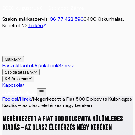
2026. augusztus 8. - Szombat:
Zárva
Szalon, márkaszervíz:
06 77 422 596
6400 Kiskunhalas,
Keceli út 23.
Térkép
Márkák
Használtautók
Ajánlataink
Szerviz
Szolgáltatásaink
KB Autoteam
Kapcsolat
Időpontfoglalás
Főoldal
/
Hírek
/
Megérkezett a Fiat 500 Dolcevita Különleges
Kiadás – az olasz életérzés négy keréken
Megérkezett a Fiat 500 Dolcevita Különleges
Kiadás – az olasz életérzés négy keréken