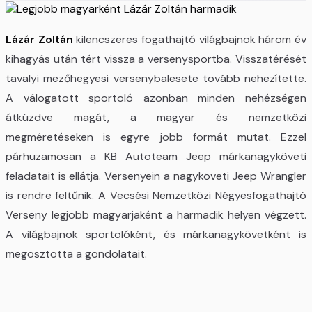
Lázár Zoltán
kilencszeres fogathajtó világbajnok három év
kihagyás után tért vissza a versenysportba. Visszatérését
tavalyi mezőhegyesi versenybalesete tovább nehezítette.
A válogatott sportoló azonban minden nehézségen
átküzdve magát, a magyar és nemzetközi
megméretéseken is egyre jobb formát mutat. Ezzel
párhuzamosan a KB Autoteam Jeep márkanagyköveti
feladatait is ellátja. Versenyein a nagyköveti Jeep Wrangler
is rendre feltűnik. A Vecsési Nemzetközi Négyesfogathajtó
Verseny legjobb magyarjaként a harmadik helyen végzett.
A világbajnok sportolóként, és márkanagykövetként is
megosztotta a gondolatait.