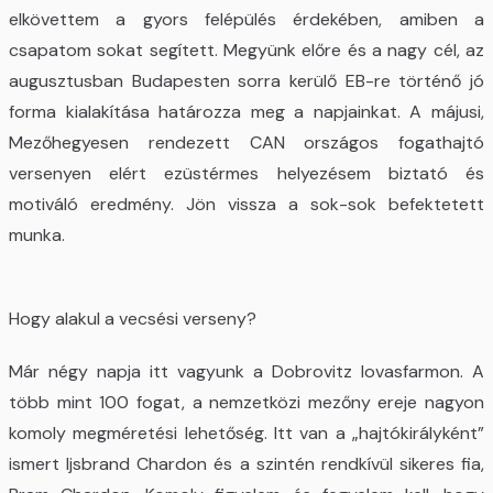
elkövettem a gyors felépülés érdekében, amiben a
csapatom sokat segített. Megyünk előre és a nagy cél, az
augusztusban Budapesten sorra kerülő EB-re történő jó
forma kialakítása határozza meg a napjainkat. A májusi,
Mezőhegyesen rendezett CAN országos fogathajtó
versenyen elért ezüstérmes helyezésem biztató és
motiváló eredmény. Jön vissza a sok-sok befektetett
munka.
Hogy alakul a vecsési verseny?
Már négy napja itt vagyunk a Dobrovitz lovasfarmon. A
több mint 100 fogat, a nemzetközi mezőny ereje nagyon
komoly megméretési lehetőség. Itt van a „hajtókirályként”
ismert Ijsbrand Chardon és a szintén rendkívül sikeres fia,