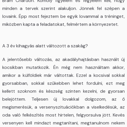
Bram Chardon. Komoly figyelem és fegyelem kell, hogy
minden a tervek szerint alakuljon. Jönnek fel szépen a
lovaink. Épp most fejeztem be egyik lovammal a tréninget,
miközben kapta a feladatokat, felmértem a környezetet.
A 3 év kihagyás alatt változott a szakág?
A jelentősebb változás, az akadályhajtásban használt új
kocsikban mutatkozik. Én még nem használtam akkor,
amikor a külföldiek már váltottak. Ezzel a kocsival sokkal
gyorsabban, sokkal szűkebben lehet fordulni, ezt meg
kellett szoknom és készség szinten kezelni, de gyorsan
belejöttem. Teljesen új lovakkal dolgozom, az ő
megismerésük, a versenyszituációkban a viselkedésük, az
oda való felkészítés most hirtelen, felgyorsulva jött. Kevés
versenyen kell mindazt megtanítani, megtanulnom nekem