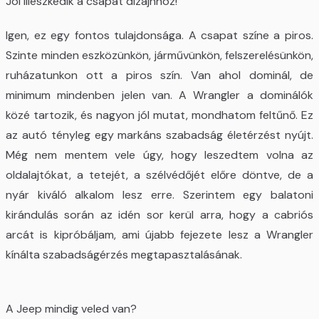
Jól illeszkedik a csapat dizájnhoz!
Igen, ez egy fontos tulajdonsága. A csapat színe a piros.
Szinte minden eszközünkön, járművünkön, felszerelésünkön,
ruházatunkon ott a piros szín. Van ahol dominál, de
minimum mindenben jelen van. A Wrangler a dominálók
közé tartozik, és nagyon jól mutat, mondhatom feltűnő. Ez
az autó tényleg egy markáns szabadság életérzést nyújt.
Még nem mentem vele úgy, hogy leszedtem volna az
oldalajtókat, a tetejét, a szélvédőjét előre döntve, de a
nyár kiváló alkalom lesz erre. Szerintem egy balatoni
kirándulás során az idén sor kerül arra, hogy a cabriós
arcát is kipróbáljam, ami újabb fejezete lesz a Wrangler
kínálta szabadságérzés megtapasztalásának.
A Jeep mindig veled van?