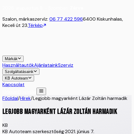
2026. augusztus 8. - Szombat:
Zárva
Szalon, márkaszervíz:
06 77 422 596
6400 Kiskunhalas,
Keceli út 23.
Térkép
Márkák
Használtautók
Ajánlataink
Szerviz
Szolgáltatásaink
KB Autoteam
Kapcsolat
Időpontfoglalás
Főoldal
/
Hírek
/
Legjobb magyarként Lázár Zoltán harmadik
Legjobb magyarként Lázár Zoltán harmadik
KB
KB Autoteam szerkesztőség
·
2021. június 7.