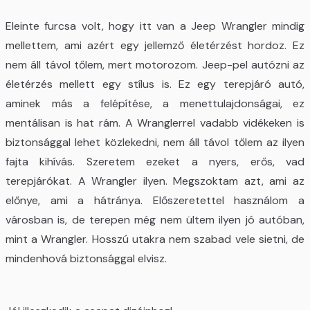
Eleinte furcsa volt, hogy itt van a Jeep Wrangler mindig
mellettem, ami azért egy jellemző életérzést hordoz. Ez
nem áll távol tőlem, mert motorozom. Jeep-pel autózni az
életérzés mellett egy stílus is. Ez egy terepjáró autó,
aminek más a felépítése, a menettulajdonságai, ez
mentálisan is hat rám. A Wranglerrel vadabb vidékeken is
biztonsággal lehet közlekedni, nem áll távol tőlem az ilyen
fajta kihívás. Szeretem ezeket a nyers, erős, vad
terepjárókat. A Wrangler ilyen. Megszoktam azt, ami az
előnye, ami a hátránya. Előszeretettel használom a
városban is, de terepen még nem ültem ilyen jó autóban,
mint a Wrangler. Hosszú utakra nem szabad vele sietni, de
mindenhová biztonsággal elvisz.