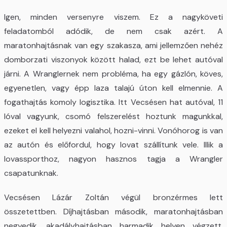
Igen, minden versenyre viszem. Ez a nagyköveti
feladatomból adódik, de nem csak azért. A
maratonhajtásnak van egy szakasza, ami jellemzően nehéz
domborzati viszonyok között halad, ezt be lehet autóval
járni. A Wranglernek nem probléma, ha egy gázlón, köves,
egyenetlen, vagy épp laza talajú úton kell elmennie. A
fogathajtás komoly logisztika. Itt Vecsésen hat autóval, 11
lóval vagyunk, csomó felszerelést hoztunk magunkkal,
ezeket el kell helyezni valahol, hozni-vinni. Vonóhorog is van
az autón és előfordul, hogy lovat szállítunk vele. Illik a
lovassporthoz, nagyon hasznos tagja a Wrangler
csapatunknak.
Vecsésen Lázár Zoltán végül bronzérmes lett
összetettben. Díjhajtásban második, maratonhajtásban
negyedik, akadályhajtásban harmadik helyen végzett.