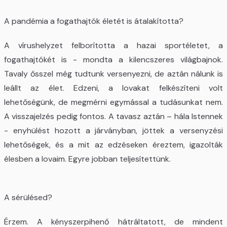
A pandémia a fogathajtók életét is átalakította?
A vírushelyzet felborította a hazai sportéletet, a
fogathajtókét is - mondta a kilencszeres világbajnok.
Tavaly ősszel még tudtunk versenyezni, de aztán nálunk is
leállt az élet. Edzeni, a lovakat felkészíteni volt
lehetőségünk, de megmérni egymással a tudásunkat nem.
A visszajelzés pedig fontos. A tavasz aztán – hála Istennek
- enyhülést hozott a járványban, jöttek a versenyzési
lehetőségek, és a mit az edzéseken éreztem, igazolták
élesben a lovaim. Egyre jobban teljesítettünk.
A sérülésed?
Érzem. A kényszerpihenő hátráltatott, de mindent