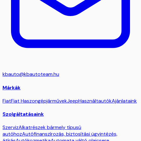
kbauto@kbautoteam.hu
Márkák
Fiat
Fiat Haszongépjárművek
Jeep
Használtautók
Ajánlataink
Szolgáltatásaink
Szerviz
Alkatrészek bármely típusú
autóhoz
Autófinanszírozás, biztosítási ügyintézés,
átírás
Autókozmetika
Automata váltó olajcsere