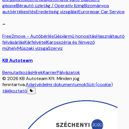
géppel
Bérautó üzletág / Operatív lízing
Bizományos
autóértékesítés
Eredetiség vizsgálat
Eurorepar Car Service
–
Free2move - Autóbérlés
Gépjármű honosítás
Használtautó
felvásárlás
Kárfelvétel
Karosszéria és fényező
műhely
Műszaki vizsga
Szerviz
KB Autoteam
Bemutatkozás
Hírek
Karrier
Pályázatok
© 2026 KB Autoteam Kft. Minden jog
fenntartva.
Adatvédelmi dokumentumok
Süti (cookie)
tájékoztató