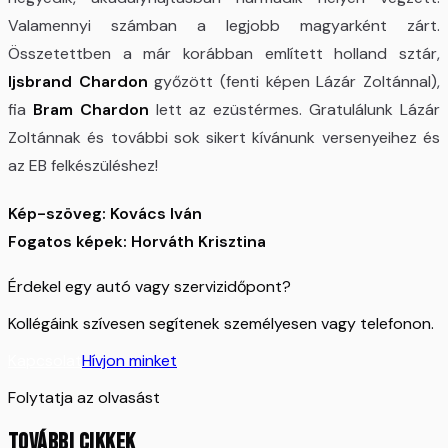
Valamennyi számban a legjobb magyarként zárt.
Összetettben a már korábban említett holland sztár,
Ijsbrand Chardon
győzött (fenti képen Lázár Zoltánnal),
fia
Bram Chardon
lett az ezüstérmes. Gratulálunk Lázár
Zoltánnak és további sok sikert kívánunk versenyeihez és
az EB felkészüléshez!
Kép-szöveg: Kovács Iván
Fogatos képek: Horváth Krisztina
Érdekel egy autó vagy szervizidőpont?
Kollégáink szívesen segítenek személyesen vagy telefonon.
Kapcsolat
Hívjon minket
Folytatja az olvasást
TOVÁBBI CIKKEK