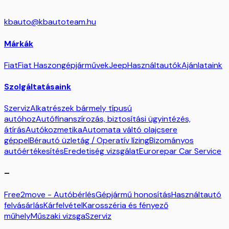
kbauto@kbautoteam.hu
Márkák
Fiat
Fiat Haszongépjárművek
Jeep
Használtautók
Ajánlataink
Szolgáltatásaink
Szerviz
Alkatrészek bármely típusú
autóhoz
Autófinanszírozás, biztosítási ügyintézés,
átírás
Autókozmetika
Automata váltó olajcsere
géppel
Bérautó üzletág / Operatív lízing
Bizományos
autóértékesítés
Eredetiség vizsgálat
Eurorepar Car Service
–
Free2move - Autóbérlés
Gépjármű honosítás
Használtautó
felvásárlás
Kárfelvétel
Karosszéria és fényező
műhely
Műszaki vizsga
Szerviz