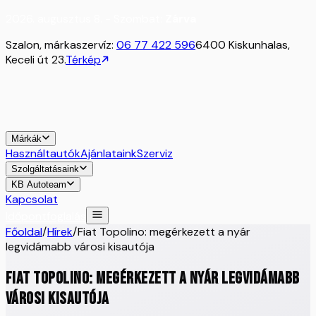
2026. augusztus 8. - Szombat:
Zárva
Szalon, márkaszervíz:
06 77 422 596
6400 Kiskunhalas,
Keceli út 23.
Térkép
Márkák
Használtautók
Ajánlataink
Szerviz
Szolgáltatásaink
KB Autoteam
Kapcsolat
Időpontfoglalás
Főoldal
/
Hírek
/
Fiat Topolino: megérkezett a nyár
legvidámabb városi kisautója
Fiat Topolino: megérkezett a nyár legvidámabb
városi kisautója