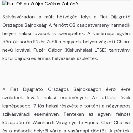
Szilvásváradon, a múlt hétvégén folyt a Fiat Díjugrató
Országos Bajnokság. A felnőtt OB csapatverseny harmadik
helyén halasi lovasok is szerepeltek. A vasárnapi egyéni
döntők során Füzér Zsófi a negyedik helyen végzett Chiara
nevű lovával. Füzér Gábor (Kiskunhalasi LTSE) tanítványi
közül bajnoki és érmes helyezések születtek.
A Fiat Díjugrató Országos Bajnokságon évről évre
születnek kiváló halasi eredmények. Az utóbbi évek
legnépesebb, 7 fős halasi részvétele történt a négynapos
szilvásváradi eseményen. Pénteken az egyéni felnőtt
középdöntőt Weinhardt Virág nyerte Equest Cha- Cha-val
és a második helyről várta a vasárnapi döntőt. A pénteki