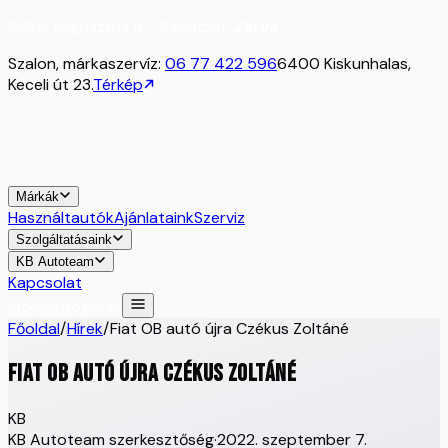
2026. augusztus 8. - Szombat:
Zárva
Szalon, márkaszervíz:
06 77 422 596
6400 Kiskunhalas,
Keceli út 23.
Térkép
Márkák
Használtautók
Ajánlataink
Szerviz
Szolgáltatásaink
KB Autoteam
Kapcsolat
Időpontfoglalás
Főoldal
/
Hírek
/
Fiat OB autó újra Czékus Zoltáné
Fiat OB autó újra Czékus Zoltáné
KB
KB Autoteam szerkesztőség
·
2022. szeptember 7.