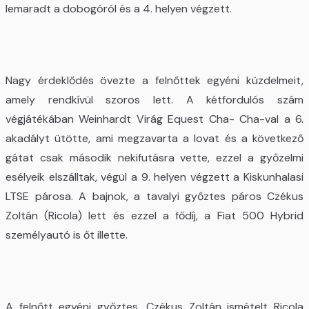
lemaradt a dobogóról és a 4. helyen végzett.
Nagy érdeklődés övezte a felnőttek egyéni küzdelmeit,
amely rendkívül szoros lett. A kétfordulós szám
végjátékában Weinhardt Virág Equest Cha- Cha-val a 6.
akadályt ütötte, ami megzavarta a lovat és a következő
gátat csak második nekifutásra vette, ezzel a győzelmi
esélyeik elszálltak, végül a 9. helyen végzett a Kiskunhalasi
LTSE párosa. A bajnok, a tavalyi győztes páros Czékus
Zoltán (Ricola) lett és ezzel a fődíj, a Fiat 500 Hybrid
személyautó is őt illette.
A felnőtt egyéni győztes, Czékus Zoltán ismételt Ricola