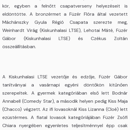
kör, egyben a felnőtt csapatverseny helyezéseit is
eldöntötte. A bronzérmet a Füzér Flóra által vezetett
Máchánszky Gyula Régió Csapata szerezte meg,
Weinhardt Virág (Kiskunhalasi LTSE), Lehotai Máté, Füzér
Gábor (Kiskunhalasi LTSE) és Czékus Zoltán
összeállításban.
A Kiskunhalasi LTSE vezetője és edzője, Füzér Gábor
tanítványai a vasárnapi egyéni döntőkön kitűnően
szerepeltek. A gyermek kategóriában első lett Bodnár
Annabell (Comedy Star), a második helyen pedig Kiss Maja
(Chacco) végzett. Az ifi lovasoknál Kiss Lizanna (Cloé) lett
ezüstérmes. A fiatal lovasok kategóriájában Füzér Zsófi
Chiara nyergében egyenletes teljesítménnyel épp csak