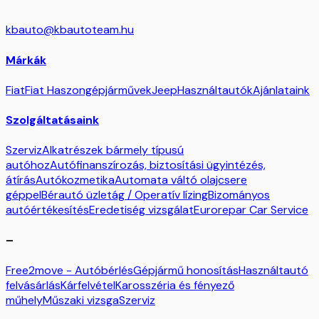
kbauto@kbautoteam.hu
Márkák
Fiat
Fiat Haszongépjárművek
Jeep
Használtautók
Ajánlataink
Szolgáltatásaink
Szerviz
Alkatrészek bármely típusú
autóhoz
Autófinanszírozás, biztosítási ügyintézés,
átírás
Autókozmetika
Automata váltó olajcsere
géppel
Bérautó üzletág / Operatív lízing
Bizományos
autóértékesítés
Eredetiség vizsgálat
Eurorepar Car Service
–
Free2move - Autóbérlés
Gépjármű honosítás
Használtautó
felvásárlás
Kárfelvétel
Karosszéria és fényező
műhely
Műszaki vizsga
Szerviz