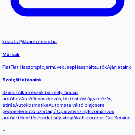
kbauto@kbautoteam.hu
Márkák
Fiat
Fiat Haszongépjárművek
Jeep
Használtautók
Ajánlataink
Szolgáltatásaink
Szerviz
Alkatrészek bármely típusú
autóhoz
Autófinanszírozás, biztosítási ügyintézés,
átírás
Autókozmetika
Automata váltó olajcsere
géppel
Bérautó üzletág / Operatív lízing
Bizományos
autóértékesítés
Eredetiség vizsgálat
Eurorepar Car Service
–