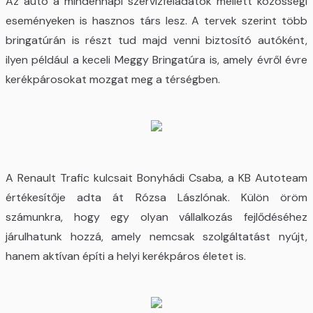
Az autó a mindennapi szervizfeladatok mellett közösségi
eseményeken is hasznos társ lesz. A tervek szerint több
bringatúrán is részt tud majd venni biztosító autóként,
ilyen például a keceli Meggy Bringatúra is, amely évről évre
kerékpárosokat mozgat meg a térségben.
A Renault Trafic kulcsait Bonyhádi Csaba, a KB Autoteam
értékesítője adta át Rózsa Lászlónak. Külön öröm
számunkra, hogy egy olyan vállalkozás fejlődéséhez
járulhatunk hozzá, amely nemcsak szolgáltatást nyújt,
hanem aktívan építi a helyi kerékpáros életet is.