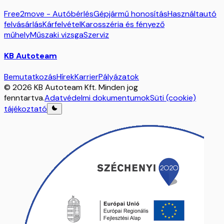
Free2move - Autóbérlés
Gépjármű honosítás
Használtautó
felvásárlás
Kárfelvétel
Karosszéria és fényező
műhely
Műszaki vizsga
Szerviz
KB Autoteam
Bemutatkozás
Hírek
Karrier
Pályázatok
© 2026 KB Autoteam Kft. Minden jog
fenntartva.
Adatvédelmi dokumentumok
Süti (cookie)
tájékoztató