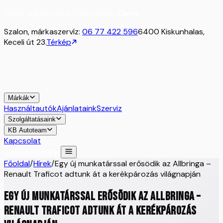
2026. augusztus 8. - Szombat:
Zárva
Szalon, márkaszervíz:
06 77 422 596
6400 Kiskunhalas,
Keceli út 23.
Térkép
Márkák
Használtautók
Ajánlataink
Szerviz
Szolgáltatásaink
KB Autoteam
Kapcsolat
Időpontfoglalás
Főoldal
/
Hírek
/
Egy új munkatárssal erősödik az Allbringa –
Renault Traficot adtunk át a kerékpározás világnapján
Egy új munkatárssal erősödik az Allbringa –
Renault Traficot adtunk át a kerékpározás