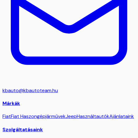
kbauto@kbautoteam.hu
Márkák
Fiat
Fiat Haszongépjárművek
Jeep
Használtautók
Ajánlataink
Szolgáltatásaink