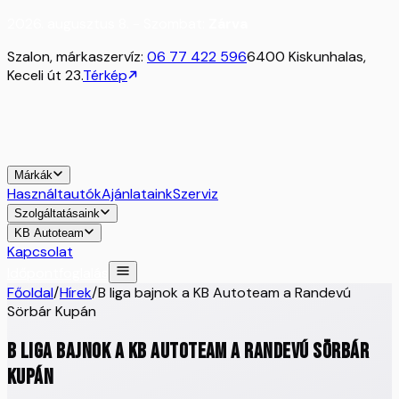
2026. augusztus 8. - Szombat:
Zárva
Szalon, márkaszervíz:
06 77 422 596
6400 Kiskunhalas,
Keceli út 23.
Térkép
Márkák
Használtautók
Ajánlataink
Szerviz
Szolgáltatásaink
KB Autoteam
Kapcsolat
Időpontfoglalás
Főoldal
/
Hírek
/
B liga bajnok a KB Autoteam a Randevú
Sörbár Kupán
B liga bajnok a KB Autoteam a Randevú Sörbár
Kupán