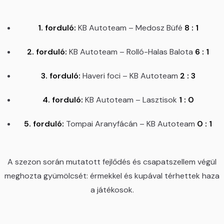
1. forduló:
KB Autoteam – Medosz Büfé
8 : 1
2. forduló:
KB Autoteam – Rolló-Halas Balota
6 : 1
3. forduló:
Haveri foci – KB Autoteam
2 : 3
4. forduló:
KB Autoteam – Lasztisok
1 : 0
5. forduló:
Tompai Aranyfácán – KB Autoteam
0 : 1
A szezon során mutatott fejlődés és csapatszellem végül
meghozta gyümölcsét: érmekkel és kupával térhettek haza
a játékosok.