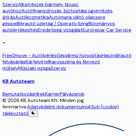
Szerviz
Alkatrészek bármely típusú
autóhoz
Autófinanszírozás, biztosítási ügyintézés,
átírás
Autókozmetika
Automata váltó olajcsere
géppel
Bérautó üzletág / Operatív lízing
Bizományos
autóértékesítés
Eredetiség vizsgálat
Eurorepar Car Service
–
Free2move - Autóbérlés
Gépjármű honosítás
Használtautó
felvásárlás
Kárfelvétel
Karosszéria és fényező
műhely
Műszaki vizsga
Szerviz
KB Autoteam
Bemutatkozás
Hírek
Karrier
Pályázatok
© 2026 KB Autoteam Kft. Minden jog
fenntartva.
Adatvédelmi dokumentumok
Süti (cookie)
tájékoztató