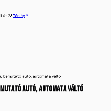
i út 23.
Térkép
e, bemutató autó, automata váltó
bemutató autó, automata váltó