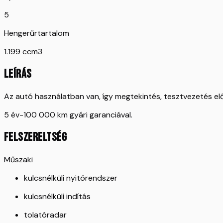
5
Hengerűrtartalom
1.199 ccm3
LEÍRÁS
Az autó használatban van, így megtekintés, tesztvezetés e
5 év-100 000 km gyári garanciával.
FELSZERELTSÉG
Műszaki
kulcsnélküli nyitórendszer
kulcsnélküli indítás
tolatóradar