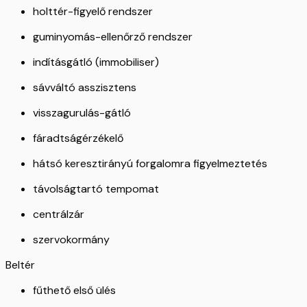
holttér-figyelő rendszer
guminyomás-ellenőrző rendszer
indításgátló (immobiliser)
sávváltó asszisztens
visszagurulás-gátló
fáradtságérzékelő
hátsó keresztirányú forgalomra figyelmeztetés
távolságtartó tempomat
centrálzár
szervokormány
Beltér
fűthető első ülés