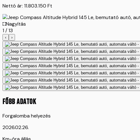
Nettó ár:
11.803.150
Ft
Nagyítás
1
/
13
‹
›
FŐBB ADATOK
Forgalomba helyezés
2026.02.26.
Km-óra állás