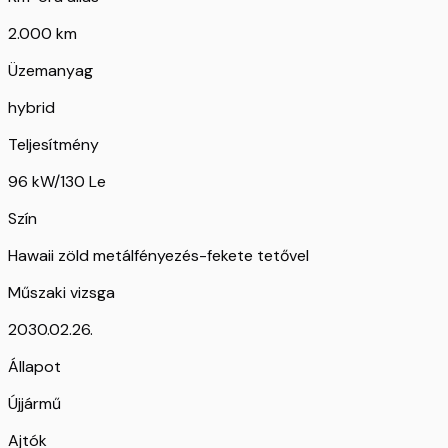
2.000 km
Üzemanyag
hybrid
Teljesítmény
96 kW/130 Le
Szín
Hawaii zöld metálfényezés-fekete tetővel
Műszaki vizsga
2030.02.26.
Állapot
Újjármű
Ajtók