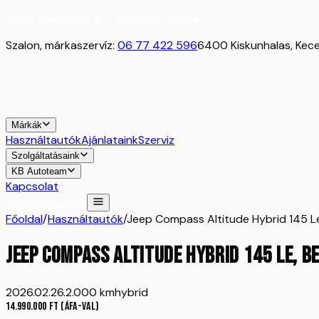
2026. augusztus 8. - Szombat:
Zárva
Szalon, márkaszervíz:
06 77 422 596
6400 Kiskunhalas, Kecel
Márkák
Használtautók
Ajánlataink
Szerviz
Szolgáltatásaink
KB Autoteam
Kapcsolat
Időpontfoglalás
Főoldal
/
Használtautók
/
Jeep Compass Altitude Hybrid 145 L
Jeep Compass Altitude Hybrid 145 Le, 
2026.02.26.
2.000 km
hybrid
14.990.000
Ft
(ÁFA-val)