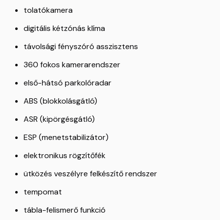
tolatókamera
digitális kétzónás klíma
távolsági fényszóró asszisztens
360 fokos kamerarendszer
első-hátsó parkolóradar
ABS (blokkolásgátló)
ASR (kipörgésgátló)
ESP (menetstabilizátor)
elektronikus rögzítőfék
ütközés veszélyre felkészítő rendszer
tempomat
tábla-felismerő funkció