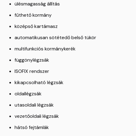
ülésmagasság állítás
fűthető kormány
középső kartámasz
automatikusan sötétedő belső tükör
multifunkciós kormánykerék
függönylégzsák
ISOFIX rendszer
kikapcsolható légzsák
oldallégzsák
utasoldali légzsák
vezetőoldali légzsák
hátsó fejtámlák