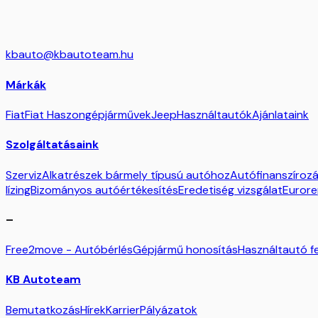
kbauto@kbautoteam.hu
Márkák
Fiat
Fiat Haszongépjárművek
Jeep
Használtautók
Ajánlataink
Szolgáltatásaink
Szerviz
Alkatrészek bármely típusú autóhoz
Autófinanszírozás
lízing
Bizományos autóértékesítés
Eredetiség vizsgálat
Eurore
–
Free2move - Autóbérlés
Gépjármű honosítás
Használtautó fe
KB Autoteam
Bemutatkozás
Hírek
Karrier
Pályázatok