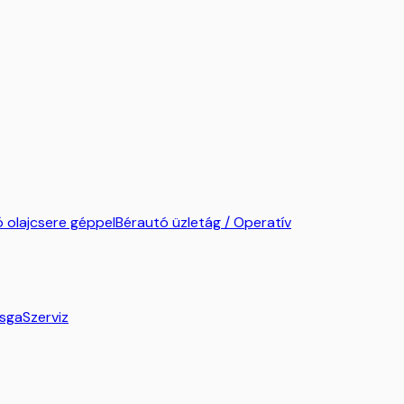
 olajcsere géppel
Bérautó üzletág / Operatív
zsga
Szerviz