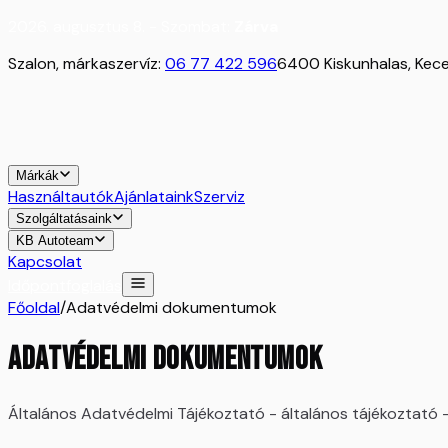
2026. augusztus 8. - Szombat:
Zárva
Szalon, márkaszervíz:
06 77 422 596
6400 Kiskunhalas, Kecel
Márkák
Használtautók
Ajánlataink
Szerviz
Szolgáltatásaink
KB Autoteam
Kapcsolat
Időpontfoglalás
Főoldal
/
Adatvédelmi dokumentumok
ADATVÉDELMI DOKUMENTUMOK
Általános Adatvédelmi Tájékoztató - általános tájékoztató 