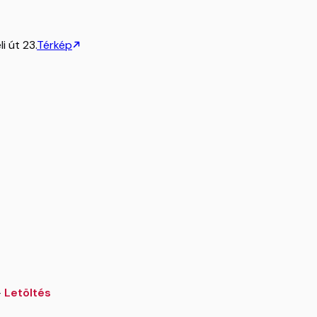
i út 23.
Térkép
-
Letöltés