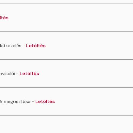
ltés
atkezelés -
Letöltés
viselői -
Letöltés
ek megosztása -
Letöltés