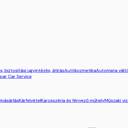
, biztosítási ügyintézés, átírás
Autókozmetika
Automata váltó
par Car Service
lvásárlás
Kárfelvétel
Karosszéria és fényező műhely
Műszaki vi